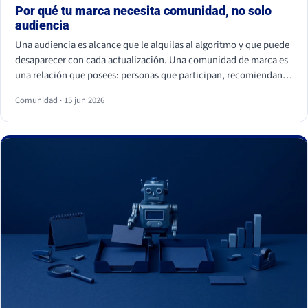
Por qué tu marca necesita comunidad, no solo
audiencia
Una audiencia es alcance que le alquilas al algoritmo y que puede
desaparecer con cada actualización. Una comunidad de marca es
una relación que posees: personas que participan, recomiendan y
vuelven. La audiencia depende de cuánto pagas por llegar a ella; la
Comunidad · 15 jun 2026
comunidad sostiene el negocio cuando el alcance pagado falla.