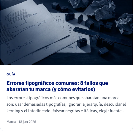
GUÍA
Errores tipográficos comunes: 8 fallos que
abaratan tu marca (y cómo evitarlos)
Los errores tipográficos más comunes que abaratan una marca
son: usar demasiadas tipografías, ignorar la jerarquía, descuidar el
kerning y el interlineado, falsear negritas e itálicas, elegir fuentes
ilegibles por estética, olvidar la accesibilidad, usar fuentes sin
Marca · 18 jun 2026
licencia y ser idéntico a la competencia. Casi ninguno se nota de
uno en uno, pero juntos hacen que tu marca parezca improvisada.