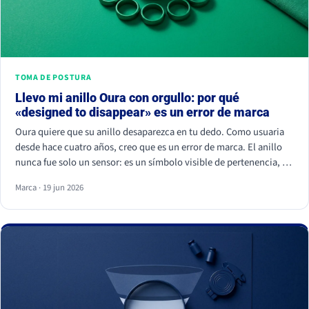
TOMA DE POSTURA
Llevo mi anillo Oura con orgullo: por qué
«designed to disappear» es un error de marca
Oura quiere que su anillo desaparezca en tu dedo. Como usuaria
desde hace cuatro años, creo que es un error de marca. El anillo
nunca fue solo un sensor: es un símbolo visible de pertenencia, un
ritual de autocuidado y una señal de estatus. Cuando borras el
Marca · 19 jun 2026
símbolo, apagas a la comunidad que lo hizo valer.