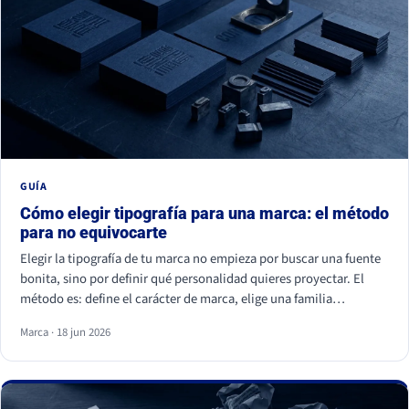
GUÍA
Cómo elegir tipografía para una marca: el método
para no equivocarte
Elegir la tipografía de tu marca no empieza por buscar una fuente
bonita, sino por definir qué personalidad quieres proyectar. El
método es: define el carácter de marca, elige una familia
coherente (serif, sans serif, slab, script o display), valida la
Marca · 18 jun 2026
legibilidad en todos tus soportes, comprueba la licencia
comercial y asegúrate de ser distinto a tu competencia. La fuente
es lo último; la estrategia es lo primero.