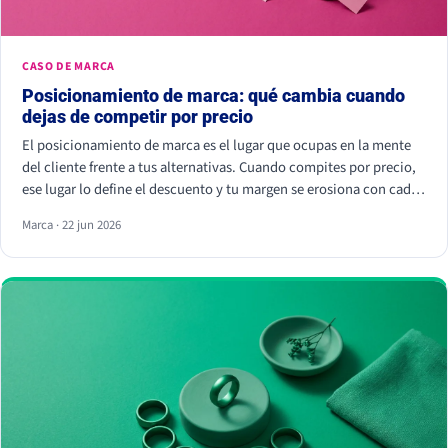
CASO DE MARCA
Posicionamiento de marca: qué cambia cuando
dejas de competir por precio
El posicionamiento de marca es el lugar que ocupas en la mente
del cliente frente a tus alternativas. Cuando compites por precio,
ese lugar lo define el descuento y tu margen se erosiona con cada
rebaja. Cuando compites por valor percibido, el cliente paga más
Marca · 22 jun 2026
por elegirte: Kantar calcula que las marcas percibidas como
significativamente diferentes consiguen que se pague hasta un
38% más.