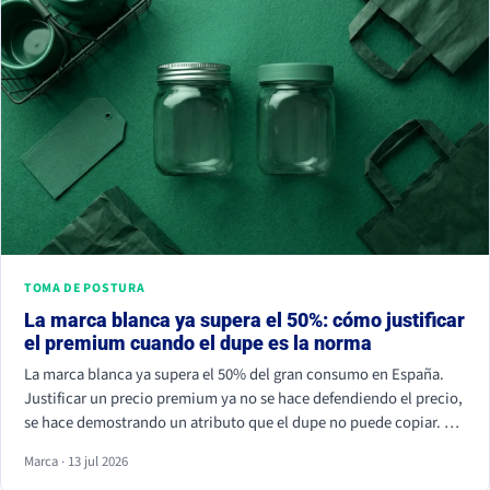
TOMA DE POSTURA
La marca blanca ya supera el 50%: cómo justificar
el premium cuando el dupe es la norma
La marca blanca ya supera el 50% del gran consumo en España.
Justificar un precio premium ya no se hace defendiendo el precio,
se hace demostrando un atributo que el dupe no puede copiar. Si
tu marca solo compite por céntimos, la marca de distribuidor
Marca · 13 jul 2026
siempre va a ganar.