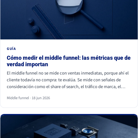
GUÍA
Cómo medir el middle funnel: las métricas que de
verdad importan
El middle funnel no se mide con ventas inmediatas, porque ahí el
cliente todavía no compra: te evalúa. Se mide con señales de
consideración como el share of search, el tráfico de marca, el
retorno de visitantes, las conversiones asistidas y la calidad del
Middle funnel · 18 jun 2026
lead (MQL a SQL). Las impresiones, los likes y los seguidores no
cuentan: son volumen, no preferencia.