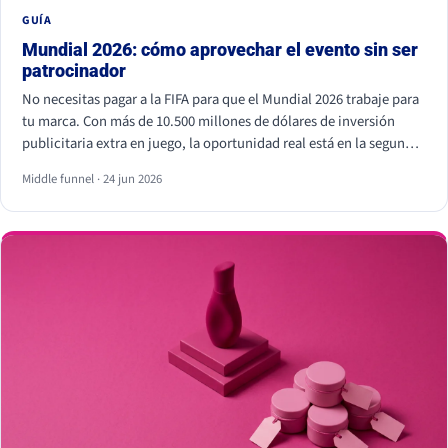
GUÍA
Mundial 2026: cómo aprovechar el evento sin ser
patrocinador
No necesitas pagar a la FIFA para que el Mundial 2026 trabaje para
tu marca. Con más de 10.500 millones de dólares de inversión
publicitaria extra en juego, la oportunidad real está en la segunda
pantalla, el tiempo real y los creadores locales, no dentro del
Middle funnel · 24 jun 2026
estadio. Eso sí, hay líneas que no se cruzan: usar los símbolos
oficiales de la FIFA puede salir muy caro.