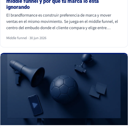
middle funnel y por qué tu marca lo está
ignorando
El brandformance es construir preferencia de marca y mover
ventas en el mismo movimiento. Se juega en el middle funnel, el
centro del embudo donde el cliente compara y elige entre
opciones parecidas. La mayoría de marcas de gran consumo
Middle funnel · 30 jun 2026
invierte en los extremos (notoriedad y precio) y deja ese centro
vacío, que es justo donde se gana o se pierde la venta frente a la
marca blanca.