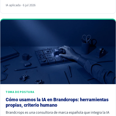
respuesta y ya no hace clic. La palanca no es escribir más, es dar
IA aplicada · 6 jul 2026
información citable, ganarte autoridad de terceros y demostrar
experiencia real. Empieza hoy, porque la IA ya decide a quién
nombrar y a quién ignorar.
TOMA DE POSTURA
Cómo usamos la IA en Brandcrops: herramientas
propias, criterio humano
Brandcrops es una consultora de marca española que integra la IA