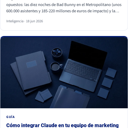
opuestos: las diez noches de Bad Bunny en el Metropolitano (unos
600.000 asistentes y 185-220 millones de euros de impacto) y la
primera visita papal a España en quince años, con Cibeles y el
Inteligencia · 18 jun 2026
Bernabéu llenos. Superficies distintas, mismo motor: necesidades
humanas profundas (pertenencia, identidad, comunidad y
trascendencia). Para una marca, los dos enseñan lo mismo: la
emoción a escala no se fabrica, se entiende y se respeta, y entrar
en esos momentos sin criterio sale caro.
GUÍA
Cómo integrar Claude en tu equipo de marketing