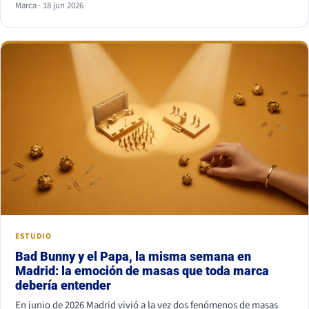
Marca · 18 jun 2026
combinación más segura es serif para titular y sans serif para
texto, o al revés. Lo que nunca funciona es juntar dos fuentes
parecidas pero no iguales: el ojo nota el choque aunque no sepa
por qué.
ESTUDIO
Bad Bunny y el Papa, la misma semana en
Madrid: la emoción de masas que toda marca
debería entender
En junio de 2026 Madrid vivió a la vez dos fenómenos de masas