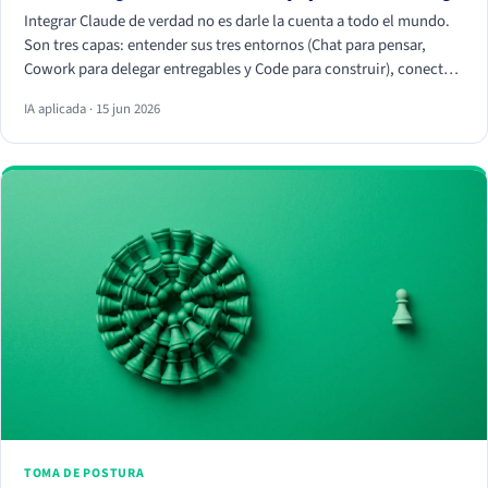
Integrar Claude de verdad no es darle la cuenta a todo el mundo.
Son tres capas: entender sus tres entornos (Chat para pensar,
Cowork para delegar entregables y Code para construir), conectar
tus herramientas reales (HubSpot, Apify, Drive, Slack) por MCP
IA aplicada · 15 jun 2026
para que trabaje con tus datos, y crear Skills que conviertan
vuestra forma de trabajar en algo repetible. La magia no está en el
chat, está en los conectores y los Skills.
TOMA DE POSTURA