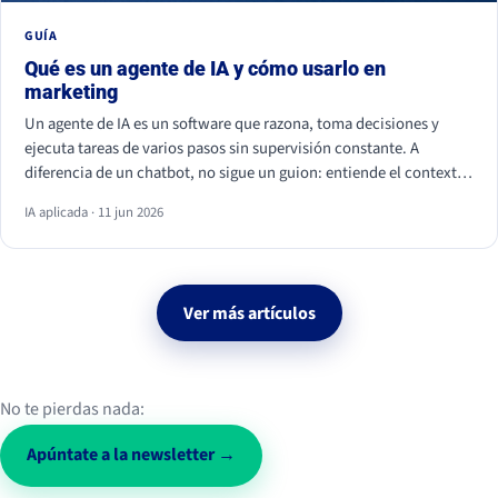
GUÍA
Qué es un agente de IA y cómo usarlo en
marketing
Un agente de IA es un software que razona, toma decisiones y
ejecuta tareas de varios pasos sin supervisión constante. A
diferencia de un chatbot, no sigue un guion: entiende el contexto
y actúa. En marketing ya se usa para personalizar campañas,
IA aplicada · 11 jun 2026
analizar datos, calificar leads y monitorizar la conversación social.
Ver más artículos
No te pierdas nada:
Apúntate a la newsletter →