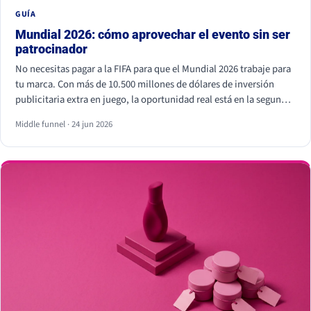
GUÍA
Mundial 2026: cómo aprovechar el evento sin ser
patrocinador
No necesitas pagar a la FIFA para que el Mundial 2026 trabaje para
tu marca. Con más de 10.500 millones de dólares de inversión
publicitaria extra en juego, la oportunidad real está en la segunda
pantalla, el tiempo real y los creadores locales, no dentro del
Middle funnel · 24 jun 2026
estadio. Eso sí, hay líneas que no se cruzan: usar los símbolos
oficiales de la FIFA puede salir muy caro.