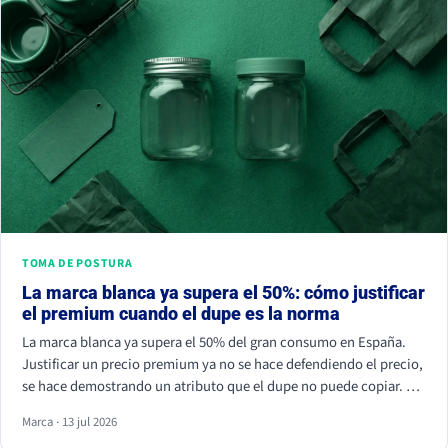
TOMA DE POSTURA
La marca blanca ya supera el 50%: cómo justificar
el premium cuando el dupe es la norma
La marca blanca ya supera el 50% del gran consumo en España.
Justificar un precio premium ya no se hace defendiendo el precio,
se hace demostrando un atributo que el dupe no puede copiar. Si
tu marca solo compite por céntimos, la marca de distribuidor
Marca · 13 jul 2026
siempre va a ganar.