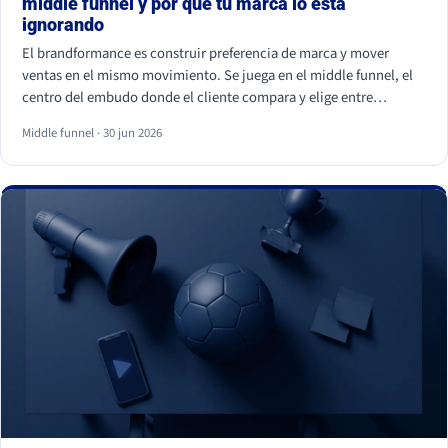
middle funnel y por qué tu marca lo está
ignorando
El brandformance es construir preferencia de marca y mover
ventas en el mismo movimiento. Se juega en el middle funnel, el
centro del embudo donde el cliente compara y elige entre
opciones parecidas. La mayoría de marcas de gran consumo
Middle funnel · 30 jun 2026
invierte en los extremos (notoriedad y precio) y deja ese centro
vacío, que es justo donde se gana o se pierde la venta frente a la
marca blanca.