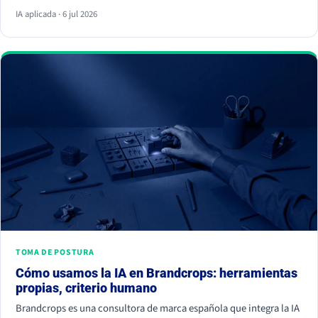
respuesta y ya no hace clic. La palanca no es escribir más, es dar
IA aplicada · 6 jul 2026
información citable, ganarte autoridad de terceros y demostrar
experiencia real. Empieza hoy, porque la IA ya decide a quién
nombrar y a quién ignorar.
TOMA DE POSTURA
Cómo usamos la IA en Brandcrops: herramientas
propias, criterio humano
Brandcrops es una consultora de marca española que integra la IA