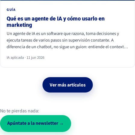
GUÍA
Qué es un agente de IA y cómo usarlo en
marketing
Un agente de IA es un software que razona, toma decisiones y
ejecuta tareas de varios pasos sin supervisión constante. A
diferencia de un chatbot, no sigue un guion: entiende el contexto
y actúa. En marketing ya se usa para personalizar campañas,
IA aplicada · 11 jun 2026
analizar datos, calificar leads y monitorizar la conversación social.
Ver más artículos
No te pierdas nada:
Apúntate a la newsletter →