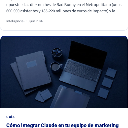
opuestos: las diez noches de Bad Bunny en el Metropolitano (unos
600.000 asistentes y 185-220 millones de euros de impacto) y la
primera visita papal a España en quince años, con Cibeles y el
Inteligencia · 18 jun 2026
Bernabéu llenos. Superficies distintas, mismo motor: necesidades
humanas profundas (pertenencia, identidad, comunidad y
trascendencia). Para una marca, los dos enseñan lo mismo: la
emoción a escala no se fabrica, se entiende y se respeta, y entrar
en esos momentos sin criterio sale caro.
GUÍA
Cómo integrar Claude en tu equipo de marketing