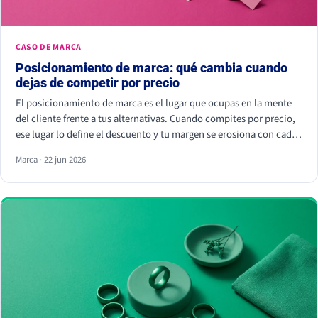
CASO DE MARCA
Posicionamiento de marca: qué cambia cuando
dejas de competir por precio
El posicionamiento de marca es el lugar que ocupas en la mente
del cliente frente a tus alternativas. Cuando compites por precio,
ese lugar lo define el descuento y tu margen se erosiona con cada
rebaja. Cuando compites por valor percibido, el cliente paga más
Marca · 22 jun 2026
por elegirte: Kantar calcula que las marcas percibidas como
significativamente diferentes consiguen que se pague hasta un
38% más.