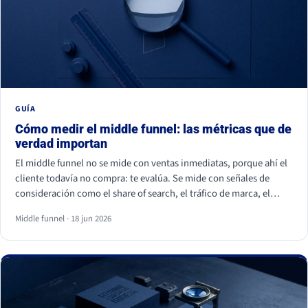
GUÍA
Cómo medir el middle funnel: las métricas que de
verdad importan
El middle funnel no se mide con ventas inmediatas, porque ahí el
cliente todavía no compra: te evalúa. Se mide con señales de
consideración como el share of search, el tráfico de marca, el
retorno de visitantes, las conversiones asistidas y la calidad del
Middle funnel · 18 jun 2026
lead (MQL a SQL). Las impresiones, los likes y los seguidores no
cuentan: son volumen, no preferencia.