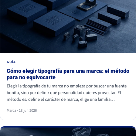
GUÍA
Cómo elegir tipografía para una marca: el método
para no equivocarte
Elegir la tipografía de tu marca no empieza por buscar una fuente
bonita, sino por definir qué personalidad quieres proyectar. El
método es: define el carácter de marca, elige una familia
coherente (serif, sans serif, slab, script o display), valida la
Marca · 18 jun 2026
legibilidad en todos tus soportes, comprueba la licencia
comercial y asegúrate de ser distinto a tu competencia. La fuente
es lo último; la estrategia es lo primero.