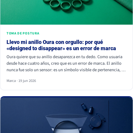
TOMA DE POSTURA
Llevo mi anillo Oura con orgullo: por qué
«designed to disappear» es un error de marca
Oura quiere que su anillo desaparezca en tu dedo. Como usuaria
desde hace cuatro años, creo que es un error de marca. El anillo
nunca fue solo un sensor: es un símbolo visible de pertenencia, un
ritual de autocuidado y una señal de estatus. Cuando borras el
Marca · 19 jun 2026
símbolo, apagas a la comunidad que lo hizo valer.