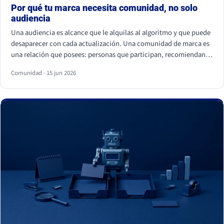
Por qué tu marca necesita comunidad, no solo
audiencia
Una audiencia es alcance que le alquilas al algoritmo y que puede
desaparecer con cada actualización. Una comunidad de marca es
una relación que posees: personas que participan, recomiendan y
vuelven. La audiencia depende de cuánto pagas por llegar a ella; la
Comunidad · 15 jun 2026
comunidad sostiene el negocio cuando el alcance pagado falla.