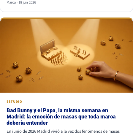
Marca · 18 jun 2026
combinación más segura es serif para titular y sans serif para
texto, o al revés. Lo que nunca funciona es juntar dos fuentes
parecidas pero no iguales: el ojo nota el choque aunque no sepa
por qué.
ESTUDIO
Bad Bunny y el Papa, la misma semana en
Madrid: la emoción de masas que toda marca
debería entender
En junio de 2026 Madrid vivió a la vez dos fenómenos de masas