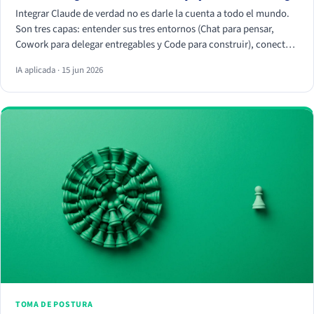
Integrar Claude de verdad no es darle la cuenta a todo el mundo.
Son tres capas: entender sus tres entornos (Chat para pensar,
Cowork para delegar entregables y Code para construir), conectar
tus herramientas reales (HubSpot, Apify, Drive, Slack) por MCP
IA aplicada · 15 jun 2026
para que trabaje con tus datos, y crear Skills que conviertan
vuestra forma de trabajar en algo repetible. La magia no está en el
chat, está en los conectores y los Skills.
TOMA DE POSTURA