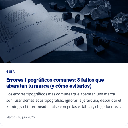
GUÍA
Errores tipográficos comunes: 8 fallos que
abaratan tu marca (y cómo evitarlos)
Los errores tipográficos más comunes que abaratan una marca
son: usar demasiadas tipografías, ignorar la jerarquía, descuidar el
kerning y el interlineado, falsear negritas e itálicas, elegir fuentes
ilegibles por estética, olvidar la accesibilidad, usar fuentes sin
Marca · 18 jun 2026
licencia y ser idéntico a la competencia. Casi ninguno se nota de
uno en uno, pero juntos hacen que tu marca parezca improvisada.