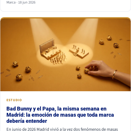
Marca · 18 jun 2026
combinación más segura es serif para titular y sans serif para
texto, o al revés. Lo que nunca funciona es juntar dos fuentes
parecidas pero no iguales: el ojo nota el choque aunque no sepa
por qué.
ESTUDIO
Bad Bunny y el Papa, la misma semana en
Madrid: la emoción de masas que toda marca
debería entender
En junio de 2026 Madrid vivió a la vez dos fenómenos de masas