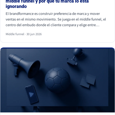
middle funnel y por qué tu marca lo está
ignorando
El brandformance es construir preferencia de marca y mover
ventas en el mismo movimiento. Se juega en el middle funnel, el
centro del embudo donde el cliente compara y elige entre
opciones parecidas. La mayoría de marcas de gran consumo
Middle funnel · 30 jun 2026
invierte en los extremos (notoriedad y precio) y deja ese centro
vacío, que es justo donde se gana o se pierde la venta frente a la
marca blanca.