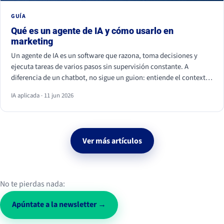
GUÍA
Qué es un agente de IA y cómo usarlo en
marketing
Un agente de IA es un software que razona, toma decisiones y
ejecuta tareas de varios pasos sin supervisión constante. A
diferencia de un chatbot, no sigue un guion: entiende el contexto
y actúa. En marketing ya se usa para personalizar campañas,
IA aplicada · 11 jun 2026
analizar datos, calificar leads y monitorizar la conversación social.
Ver más artículos
No te pierdas nada:
Apúntate a la newsletter →