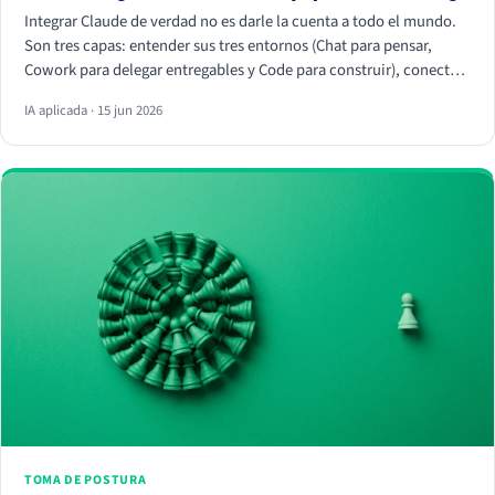
Integrar Claude de verdad no es darle la cuenta a todo el mundo.
Son tres capas: entender sus tres entornos (Chat para pensar,
Cowork para delegar entregables y Code para construir), conectar
tus herramientas reales (HubSpot, Apify, Drive, Slack) por MCP
IA aplicada · 15 jun 2026
para que trabaje con tus datos, y crear Skills que conviertan
vuestra forma de trabajar en algo repetible. La magia no está en el
chat, está en los conectores y los Skills.
TOMA DE POSTURA