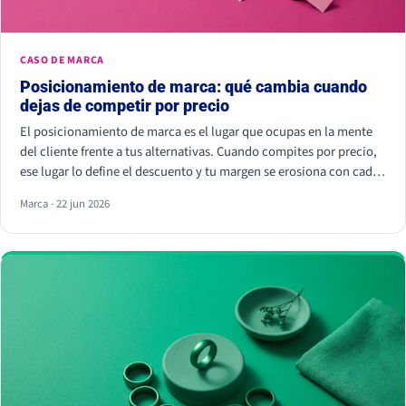
CASO DE MARCA
Posicionamiento de marca: qué cambia cuando
dejas de competir por precio
El posicionamiento de marca es el lugar que ocupas en la mente
del cliente frente a tus alternativas. Cuando compites por precio,
ese lugar lo define el descuento y tu margen se erosiona con cada
rebaja. Cuando compites por valor percibido, el cliente paga más
Marca · 22 jun 2026
por elegirte: Kantar calcula que las marcas percibidas como
significativamente diferentes consiguen que se pague hasta un
38% más.