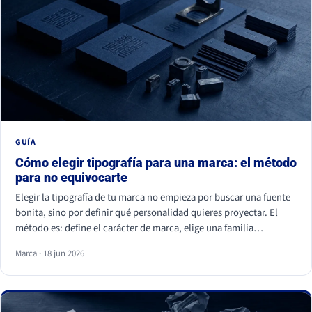
GUÍA
Cómo elegir tipografía para una marca: el método
para no equivocarte
Elegir la tipografía de tu marca no empieza por buscar una fuente
bonita, sino por definir qué personalidad quieres proyectar. El
método es: define el carácter de marca, elige una familia
coherente (serif, sans serif, slab, script o display), valida la
Marca · 18 jun 2026
legibilidad en todos tus soportes, comprueba la licencia
comercial y asegúrate de ser distinto a tu competencia. La fuente
es lo último; la estrategia es lo primero.