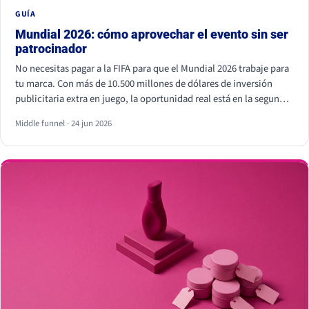
GUÍA
Mundial 2026: cómo aprovechar el evento sin ser
patrocinador
No necesitas pagar a la FIFA para que el Mundial 2026 trabaje para
tu marca. Con más de 10.500 millones de dólares de inversión
publicitaria extra en juego, la oportunidad real está en la segunda
pantalla, el tiempo real y los creadores locales, no dentro del
Middle funnel · 24 jun 2026
estadio. Eso sí, hay líneas que no se cruzan: usar los símbolos
oficiales de la FIFA puede salir muy caro.