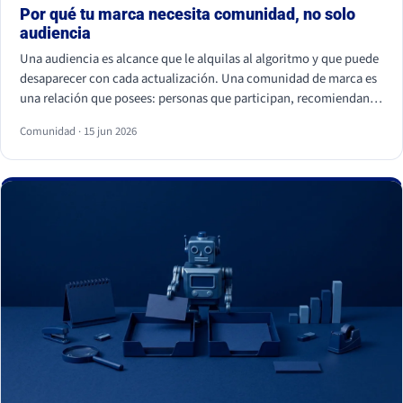
Por qué tu marca necesita comunidad, no solo
audiencia
Una audiencia es alcance que le alquilas al algoritmo y que puede
desaparecer con cada actualización. Una comunidad de marca es
una relación que posees: personas que participan, recomiendan y
vuelven. La audiencia depende de cuánto pagas por llegar a ella; la
Comunidad · 15 jun 2026
comunidad sostiene el negocio cuando el alcance pagado falla.