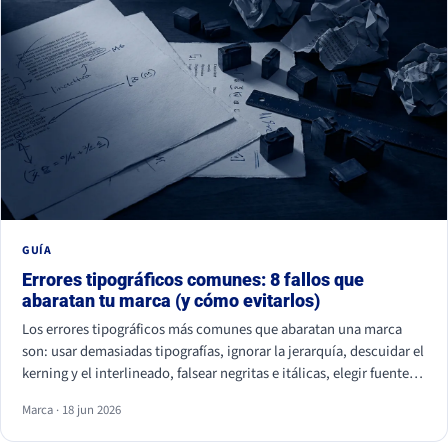
GUÍA
Errores tipográficos comunes: 8 fallos que
abaratan tu marca (y cómo evitarlos)
Los errores tipográficos más comunes que abaratan una marca
son: usar demasiadas tipografías, ignorar la jerarquía, descuidar el
kerning y el interlineado, falsear negritas e itálicas, elegir fuentes
ilegibles por estética, olvidar la accesibilidad, usar fuentes sin
Marca · 18 jun 2026
licencia y ser idéntico a la competencia. Casi ninguno se nota de
uno en uno, pero juntos hacen que tu marca parezca improvisada.