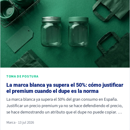
TOMA DE POSTURA
La marca blanca ya supera el 50%: cómo justificar
el premium cuando el dupe es la norma
La marca blanca ya supera el 50% del gran consumo en España.
Justificar un precio premium ya no se hace defendiendo el precio,
se hace demostrando un atributo que el dupe no puede copiar. Si
tu marca solo compite por céntimos, la marca de distribuidor
Marca · 13 jul 2026
siempre va a ganar.