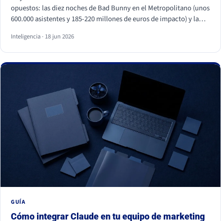
opuestos: las diez noches de Bad Bunny en el Metropolitano (unos
600.000 asistentes y 185-220 millones de euros de impacto) y la
primera visita papal a España en quince años, con Cibeles y el
Inteligencia · 18 jun 2026
Bernabéu llenos. Superficies distintas, mismo motor: necesidades
humanas profundas (pertenencia, identidad, comunidad y
trascendencia). Para una marca, los dos enseñan lo mismo: la
emoción a escala no se fabrica, se entiende y se respeta, y entrar
en esos momentos sin criterio sale caro.
GUÍA
Cómo integrar Claude en tu equipo de marketing