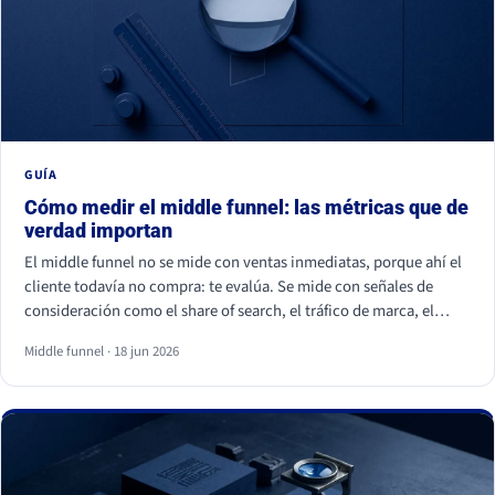
GUÍA
Cómo medir el middle funnel: las métricas que de
verdad importan
El middle funnel no se mide con ventas inmediatas, porque ahí el
cliente todavía no compra: te evalúa. Se mide con señales de
consideración como el share of search, el tráfico de marca, el
retorno de visitantes, las conversiones asistidas y la calidad del
Middle funnel · 18 jun 2026
lead (MQL a SQL). Las impresiones, los likes y los seguidores no
cuentan: son volumen, no preferencia.