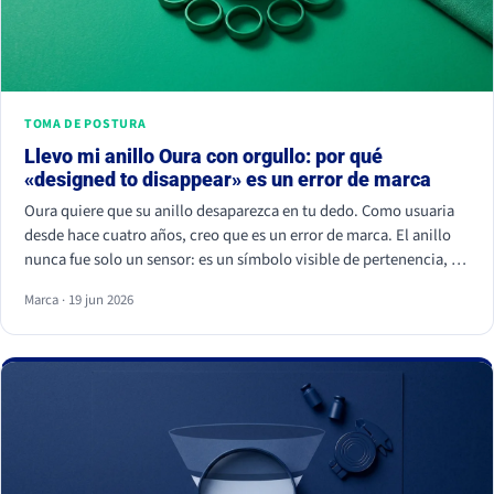
TOMA DE POSTURA
Llevo mi anillo Oura con orgullo: por qué
«designed to disappear» es un error de marca
Oura quiere que su anillo desaparezca en tu dedo. Como usuaria
desde hace cuatro años, creo que es un error de marca. El anillo
nunca fue solo un sensor: es un símbolo visible de pertenencia, un
ritual de autocuidado y una señal de estatus. Cuando borras el
Marca · 19 jun 2026
símbolo, apagas a la comunidad que lo hizo valer.