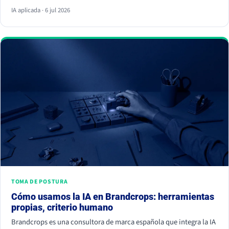
respuesta y ya no hace clic. La palanca no es escribir más, es dar
IA aplicada · 6 jul 2026
información citable, ganarte autoridad de terceros y demostrar
experiencia real. Empieza hoy, porque la IA ya decide a quién
nombrar y a quién ignorar.
TOMA DE POSTURA
Cómo usamos la IA en Brandcrops: herramientas
propias, criterio humano
Brandcrops es una consultora de marca española que integra la IA