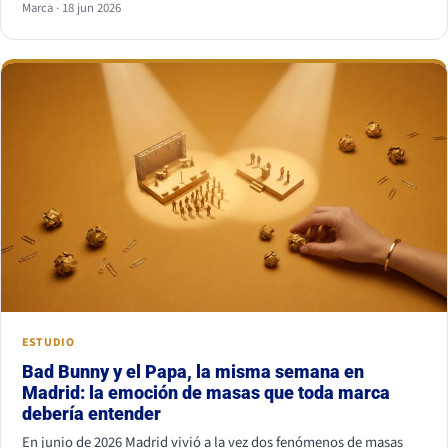
Marca · 18 jun 2026
combinación más segura es serif para titular y sans serif para
texto, o al revés. Lo que nunca funciona es juntar dos fuentes
parecidas pero no iguales: el ojo nota el choque aunque no sepa
por qué.
ESTUDIO
Bad Bunny y el Papa, la misma semana en
Madrid: la emoción de masas que toda marca
debería entender
En junio de 2026 Madrid vivió a la vez dos fenómenos de masas