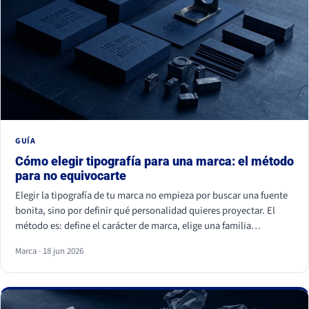
GUÍA
Cómo elegir tipografía para una marca: el método
para no equivocarte
Elegir la tipografía de tu marca no empieza por buscar una fuente
bonita, sino por definir qué personalidad quieres proyectar. El
método es: define el carácter de marca, elige una familia
coherente (serif, sans serif, slab, script o display), valida la
Marca · 18 jun 2026
legibilidad en todos tus soportes, comprueba la licencia
comercial y asegúrate de ser distinto a tu competencia. La fuente
es lo último; la estrategia es lo primero.