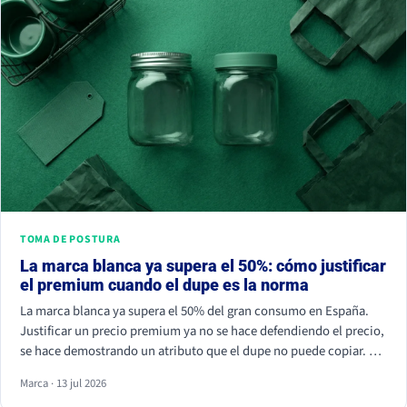
TOMA DE POSTURA
La marca blanca ya supera el 50%: cómo justificar
el premium cuando el dupe es la norma
La marca blanca ya supera el 50% del gran consumo en España.
Justificar un precio premium ya no se hace defendiendo el precio,
se hace demostrando un atributo que el dupe no puede copiar. Si
tu marca solo compite por céntimos, la marca de distribuidor
Marca · 13 jul 2026
siempre va a ganar.