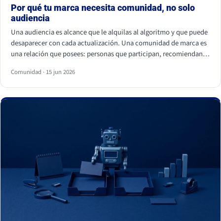
Por qué tu marca necesita comunidad, no solo
audiencia
Una audiencia es alcance que le alquilas al algoritmo y que puede
desaparecer con cada actualización. Una comunidad de marca es
una relación que posees: personas que participan, recomiendan y
vuelven. La audiencia depende de cuánto pagas por llegar a ella; la
Comunidad · 15 jun 2026
comunidad sostiene el negocio cuando el alcance pagado falla.