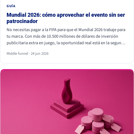
GUÍA
Mundial 2026: cómo aprovechar el evento sin ser
patrocinador
No necesitas pagar a la FIFA para que el Mundial 2026 trabaje para
tu marca. Con más de 10.500 millones de dólares de inversión
publicitaria extra en juego, la oportunidad real está en la segunda
pantalla, el tiempo real y los creadores locales, no dentro del
Middle funnel · 24 jun 2026
estadio. Eso sí, hay líneas que no se cruzan: usar los símbolos
oficiales de la FIFA puede salir muy caro.