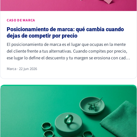
CASO DE MARCA
Posicionamiento de marca: qué cambia cuando
dejas de competir por precio
El posicionamiento de marca es el lugar que ocupas en la mente
del cliente frente a tus alternativas. Cuando compites por precio,
ese lugar lo define el descuento y tu margen se erosiona con cada
rebaja. Cuando compites por valor percibido, el cliente paga más
Marca · 22 jun 2026
por elegirte: Kantar calcula que las marcas percibidas como
significativamente diferentes consiguen que se pague hasta un
38% más.