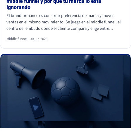
middle funnel y por qué tu marca lo está
ignorando
El brandformance es construir preferencia de marca y mover
ventas en el mismo movimiento. Se juega en el middle funnel, el
centro del embudo donde el cliente compara y elige entre
opciones parecidas. La mayoría de marcas de gran consumo
Middle funnel · 30 jun 2026
invierte en los extremos (notoriedad y precio) y deja ese centro
vacío, que es justo donde se gana o se pierde la venta frente a la
marca blanca.