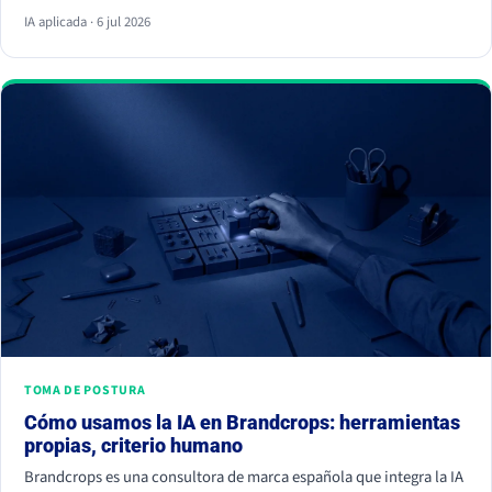
respuesta y ya no hace clic. La palanca no es escribir más, es dar
IA aplicada · 6 jul 2026
información citable, ganarte autoridad de terceros y demostrar
experiencia real. Empieza hoy, porque la IA ya decide a quién
nombrar y a quién ignorar.
TOMA DE POSTURA
Cómo usamos la IA en Brandcrops: herramientas
propias, criterio humano
Brandcrops es una consultora de marca española que integra la IA