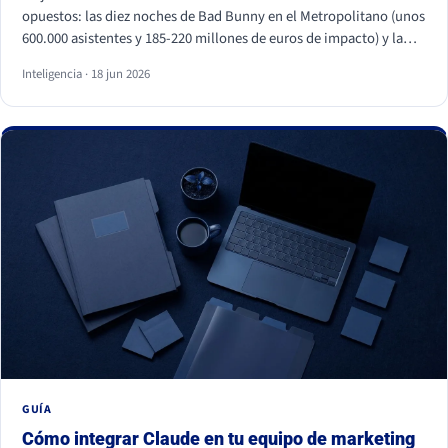
opuestos: las diez noches de Bad Bunny en el Metropolitano (unos
600.000 asistentes y 185-220 millones de euros de impacto) y la
primera visita papal a España en quince años, con Cibeles y el
Inteligencia · 18 jun 2026
Bernabéu llenos. Superficies distintas, mismo motor: necesidades
humanas profundas (pertenencia, identidad, comunidad y
trascendencia). Para una marca, los dos enseñan lo mismo: la
emoción a escala no se fabrica, se entiende y se respeta, y entrar
en esos momentos sin criterio sale caro.
GUÍA
Cómo integrar Claude en tu equipo de marketing