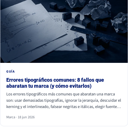
GUÍA
Errores tipográficos comunes: 8 fallos que
abaratan tu marca (y cómo evitarlos)
Los errores tipográficos más comunes que abaratan una marca
son: usar demasiadas tipografías, ignorar la jerarquía, descuidar el
kerning y el interlineado, falsear negritas e itálicas, elegir fuentes
ilegibles por estética, olvidar la accesibilidad, usar fuentes sin
Marca · 18 jun 2026
licencia y ser idéntico a la competencia. Casi ninguno se nota de
uno en uno, pero juntos hacen que tu marca parezca improvisada.