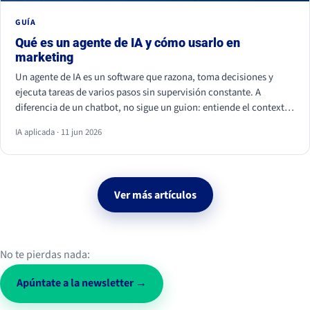
GUÍA
Qué es un agente de IA y cómo usarlo en
marketing
Un agente de IA es un software que razona, toma decisiones y
ejecuta tareas de varios pasos sin supervisión constante. A
diferencia de un chatbot, no sigue un guion: entiende el contexto
y actúa. En marketing ya se usa para personalizar campañas,
IA aplicada · 11 jun 2026
analizar datos, calificar leads y monitorizar la conversación social.
Ver más artículos
No te pierdas nada:
Apúntate a la newsletter →