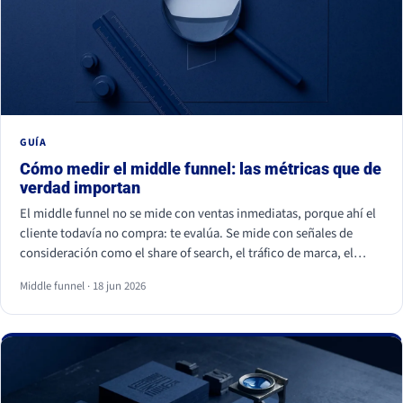
GUÍA
Cómo medir el middle funnel: las métricas que de
verdad importan
El middle funnel no se mide con ventas inmediatas, porque ahí el
cliente todavía no compra: te evalúa. Se mide con señales de
consideración como el share of search, el tráfico de marca, el
retorno de visitantes, las conversiones asistidas y la calidad del
Middle funnel · 18 jun 2026
lead (MQL a SQL). Las impresiones, los likes y los seguidores no
cuentan: son volumen, no preferencia.