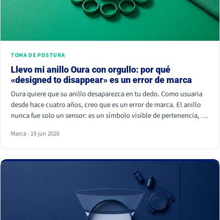
TOMA DE POSTURA
Llevo mi anillo Oura con orgullo: por qué
«designed to disappear» es un error de marca
Oura quiere que su anillo desaparezca en tu dedo. Como usuaria
desde hace cuatro años, creo que es un error de marca. El anillo
nunca fue solo un sensor: es un símbolo visible de pertenencia, un
ritual de autocuidado y una señal de estatus. Cuando borras el
Marca · 19 jun 2026
símbolo, apagas a la comunidad que lo hizo valer.