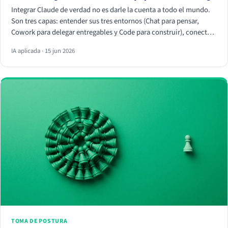
Integrar Claude de verdad no es darle la cuenta a todo el mundo.
Son tres capas: entender sus tres entornos (Chat para pensar,
Cowork para delegar entregables y Code para construir), conectar
tus herramientas reales (HubSpot, Apify, Drive, Slack) por MCP
IA aplicada · 15 jun 2026
para que trabaje con tus datos, y crear Skills que conviertan
vuestra forma de trabajar en algo repetible. La magia no está en el
chat, está en los conectores y los Skills.
TOMA DE POSTURA