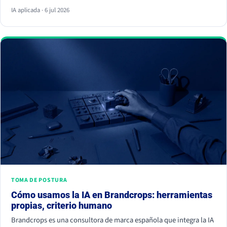
respuesta y ya no hace clic. La palanca no es escribir más, es dar
IA aplicada · 6 jul 2026
información citable, ganarte autoridad de terceros y demostrar
experiencia real. Empieza hoy, porque la IA ya decide a quién
nombrar y a quién ignorar.
TOMA DE POSTURA
Cómo usamos la IA en Brandcrops: herramientas
propias, criterio humano
Brandcrops es una consultora de marca española que integra la IA