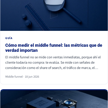
GUÍA
Cómo medir el middle funnel: las métricas que de
verdad importan
El middle funnel no se mide con ventas inmediatas, porque ahí el
cliente todavía no compra: te evalúa. Se mide con señales de
consideración como el share of search, el tráfico de marca, el
retorno de visitantes, las conversiones asistidas y la calidad del
Middle funnel · 18 jun 2026
lead (MQL a SQL). Las impresiones, los likes y los seguidores no
cuentan: son volumen, no preferencia.