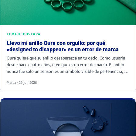
TOMA DE POSTURA
Llevo mi anillo Oura con orgullo: por qué
«designed to disappear» es un error de marca
Oura quiere que su anillo desaparezca en tu dedo. Como usuaria
desde hace cuatro años, creo que es un error de marca. El anillo
nunca fue solo un sensor: es un símbolo visible de pertenencia, un
ritual de autocuidado y una señal de estatus. Cuando borras el
Marca · 19 jun 2026
símbolo, apagas a la comunidad que lo hizo valer.