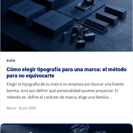
GUÍA
Cómo elegir tipografía para una marca: el método
para no equivocarte
Elegir la tipografía de tu marca no empieza por buscar una fuente
bonita, sino por definir qué personalidad quieres proyectar. El
método es: define el carácter de marca, elige una familia
coherente (serif, sans serif, slab, script o display), valida la
Marca · 18 jun 2026
legibilidad en todos tus soportes, comprueba la licencia
comercial y asegúrate de ser distinto a tu competencia. La fuente
es lo último; la estrategia es lo primero.