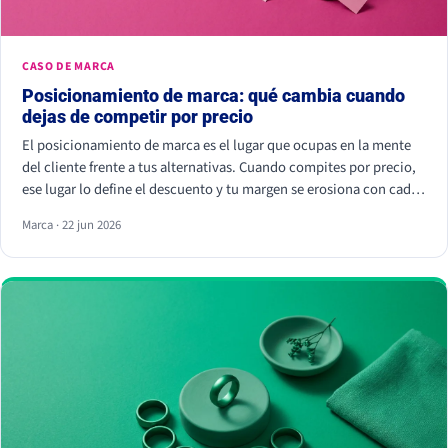
CASO DE MARCA
Posicionamiento de marca: qué cambia cuando
dejas de competir por precio
El posicionamiento de marca es el lugar que ocupas en la mente
del cliente frente a tus alternativas. Cuando compites por precio,
ese lugar lo define el descuento y tu margen se erosiona con cada
rebaja. Cuando compites por valor percibido, el cliente paga más
Marca · 22 jun 2026
por elegirte: Kantar calcula que las marcas percibidas como
significativamente diferentes consiguen que se pague hasta un
38% más.