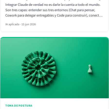
Integrar Claude de verdad no es darle la cuenta a todo el mundo.
Son tres capas: entender sus tres entornos (Chat para pensar,
Cowork para delegar entregables y Code para construir), conectar
tus herramientas reales (HubSpot, Apify, Drive, Slack) por MCP
IA aplicada · 15 jun 2026
para que trabaje con tus datos, y crear Skills que conviertan
vuestra forma de trabajar en algo repetible. La magia no está en el
chat, está en los conectores y los Skills.
TOMA DE POSTURA