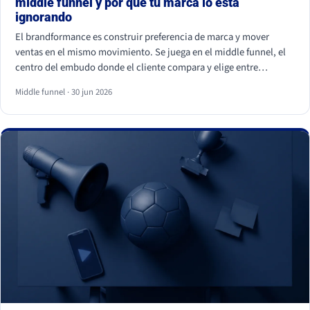
middle funnel y por qué tu marca lo está
ignorando
El brandformance es construir preferencia de marca y mover
ventas en el mismo movimiento. Se juega en el middle funnel, el
centro del embudo donde el cliente compara y elige entre
opciones parecidas. La mayoría de marcas de gran consumo
Middle funnel · 30 jun 2026
invierte en los extremos (notoriedad y precio) y deja ese centro
vacío, que es justo donde se gana o se pierde la venta frente a la
marca blanca.