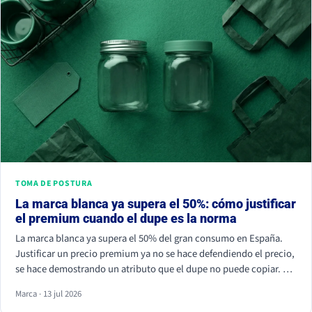
TOMA DE POSTURA
La marca blanca ya supera el 50%: cómo justificar
el premium cuando el dupe es la norma
La marca blanca ya supera el 50% del gran consumo en España.
Justificar un precio premium ya no se hace defendiendo el precio,
se hace demostrando un atributo que el dupe no puede copiar. Si
tu marca solo compite por céntimos, la marca de distribuidor
Marca · 13 jul 2026
siempre va a ganar.