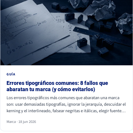
GUÍA
Errores tipográficos comunes: 8 fallos que
abaratan tu marca (y cómo evitarlos)
Los errores tipográficos más comunes que abaratan una marca
son: usar demasiadas tipografías, ignorar la jerarquía, descuidar el
kerning y el interlineado, falsear negritas e itálicas, elegir fuentes
ilegibles por estética, olvidar la accesibilidad, usar fuentes sin
Marca · 18 jun 2026
licencia y ser idéntico a la competencia. Casi ninguno se nota de
uno en uno, pero juntos hacen que tu marca parezca improvisada.