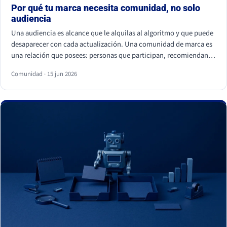
Por qué tu marca necesita comunidad, no solo
audiencia
Una audiencia es alcance que le alquilas al algoritmo y que puede
desaparecer con cada actualización. Una comunidad de marca es
una relación que posees: personas que participan, recomiendan y
vuelven. La audiencia depende de cuánto pagas por llegar a ella; la
Comunidad · 15 jun 2026
comunidad sostiene el negocio cuando el alcance pagado falla.