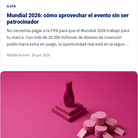
GUÍA
Mundial 2026: cómo aprovechar el evento sin ser
patrocinador
No necesitas pagar a la FIFA para que el Mundial 2026 trabaje para
tu marca. Con más de 10.500 millones de dólares de inversión
publicitaria extra en juego, la oportunidad real está en la segunda
pantalla, el tiempo real y los creadores locales, no dentro del
Middle funnel · 24 jun 2026
estadio. Eso sí, hay líneas que no se cruzan: usar los símbolos
oficiales de la FIFA puede salir muy caro.