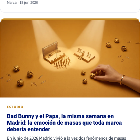
Marca · 18 jun 2026
combinación más segura es serif para titular y sans serif para
texto, o al revés. Lo que nunca funciona es juntar dos fuentes
parecidas pero no iguales: el ojo nota el choque aunque no sepa
por qué.
ESTUDIO
Bad Bunny y el Papa, la misma semana en
Madrid: la emoción de masas que toda marca
debería entender
En junio de 2026 Madrid vivió a la vez dos fenómenos de masas