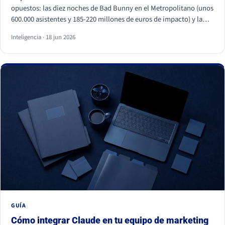
opuestos: las diez noches de Bad Bunny en el Metropolitano (unos
600.000 asistentes y 185-220 millones de euros de impacto) y la
primera visita papal a España en quince años, con Cibeles y el
Inteligencia · 18 jun 2026
Bernabéu llenos. Superficies distintas, mismo motor: necesidades
humanas profundas (pertenencia, identidad, comunidad y
trascendencia). Para una marca, los dos enseñan lo mismo: la
emoción a escala no se fabrica, se entiende y se respeta, y entrar
en esos momentos sin criterio sale caro.
GUÍA
Cómo integrar Claude en tu equipo de marketing