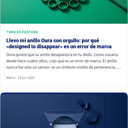
TOMA DE POSTURA
Llevo mi anillo Oura con orgullo: por qué
«designed to disappear» es un error de marca
Oura quiere que su anillo desaparezca en tu dedo. Como usuaria
desde hace cuatro años, creo que es un error de marca. El anillo
nunca fue solo un sensor: es un símbolo visible de pertenencia, un
ritual de autocuidado y una señal de estatus. Cuando borras el
Marca · 19 jun 2026
símbolo, apagas a la comunidad que lo hizo valer.