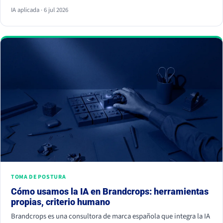
respuesta y ya no hace clic. La palanca no es escribir más, es dar
IA aplicada · 6 jul 2026
información citable, ganarte autoridad de terceros y demostrar
experiencia real. Empieza hoy, porque la IA ya decide a quién
nombrar y a quién ignorar.
TOMA DE POSTURA
Cómo usamos la IA en Brandcrops: herramientas
propias, criterio humano
Brandcrops es una consultora de marca española que integra la IA