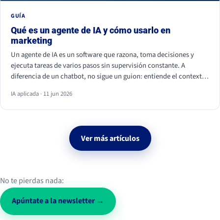
GUÍA
Qué es un agente de IA y cómo usarlo en
marketing
Un agente de IA es un software que razona, toma decisiones y
ejecuta tareas de varios pasos sin supervisión constante. A
diferencia de un chatbot, no sigue un guion: entiende el contexto
y actúa. En marketing ya se usa para personalizar campañas,
IA aplicada · 11 jun 2026
analizar datos, calificar leads y monitorizar la conversación social.
Ver más artículos
No te pierdas nada:
Apúntate a la newsletter →