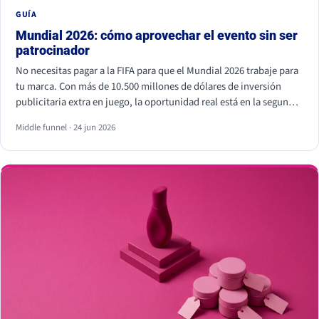
GUÍA
Mundial 2026: cómo aprovechar el evento sin ser
patrocinador
No necesitas pagar a la FIFA para que el Mundial 2026 trabaje para
tu marca. Con más de 10.500 millones de dólares de inversión
publicitaria extra en juego, la oportunidad real está en la segunda
pantalla, el tiempo real y los creadores locales, no dentro del
Middle funnel · 24 jun 2026
estadio. Eso sí, hay líneas que no se cruzan: usar los símbolos
oficiales de la FIFA puede salir muy caro.