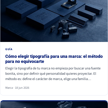
GUÍA
Cómo elegir tipografía para una marca: el método
para no equivocarte
Elegir la tipografía de tu marca no empieza por buscar una fuente
bonita, sino por definir qué personalidad quieres proyectar. El
método es: define el carácter de marca, elige una familia
coherente (serif, sans serif, slab, script o display), valida la
Marca · 18 jun 2026
legibilidad en todos tus soportes, comprueba la licencia
comercial y asegúrate de ser distinto a tu competencia. La fuente
es lo último; la estrategia es lo primero.