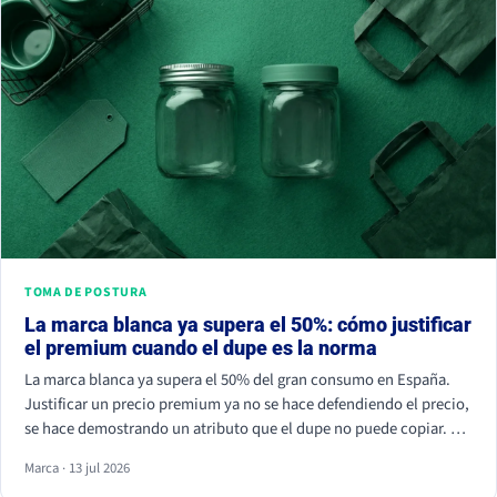
TOMA DE POSTURA
La marca blanca ya supera el 50%: cómo justificar
el premium cuando el dupe es la norma
La marca blanca ya supera el 50% del gran consumo en España.
Justificar un precio premium ya no se hace defendiendo el precio,
se hace demostrando un atributo que el dupe no puede copiar. Si
tu marca solo compite por céntimos, la marca de distribuidor
Marca · 13 jul 2026
siempre va a ganar.