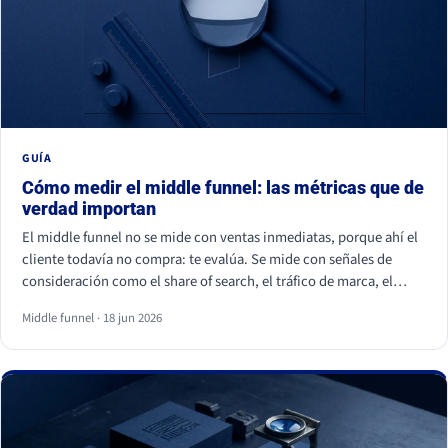
GUÍA
Cómo medir el middle funnel: las métricas que de
verdad importan
El middle funnel no se mide con ventas inmediatas, porque ahí el
cliente todavía no compra: te evalúa. Se mide con señales de
consideración como el share of search, el tráfico de marca, el
retorno de visitantes, las conversiones asistidas y la calidad del
Middle funnel · 18 jun 2026
lead (MQL a SQL). Las impresiones, los likes y los seguidores no
cuentan: son volumen, no preferencia.