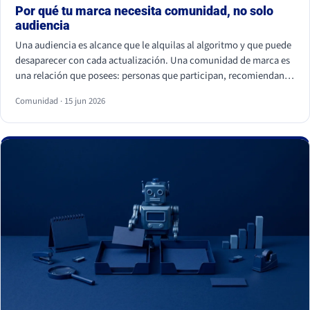
Por qué tu marca necesita comunidad, no solo
audiencia
Una audiencia es alcance que le alquilas al algoritmo y que puede
desaparecer con cada actualización. Una comunidad de marca es
una relación que posees: personas que participan, recomiendan y
vuelven. La audiencia depende de cuánto pagas por llegar a ella; la
Comunidad · 15 jun 2026
comunidad sostiene el negocio cuando el alcance pagado falla.