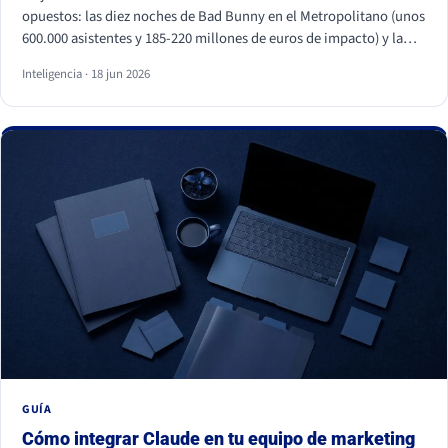
opuestos: las diez noches de Bad Bunny en el Metropolitano (unos
600.000 asistentes y 185-220 millones de euros de impacto) y la
primera visita papal a España en quince años, con Cibeles y el
Inteligencia · 18 jun 2026
Bernabéu llenos. Superficies distintas, mismo motor: necesidades
humanas profundas (pertenencia, identidad, comunidad y
trascendencia). Para una marca, los dos enseñan lo mismo: la
emoción a escala no se fabrica, se entiende y se respeta, y entrar
en esos momentos sin criterio sale caro.
GUÍA
Cómo integrar Claude en tu equipo de marketing