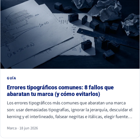
GUÍA
Errores tipográficos comunes: 8 fallos que
abaratan tu marca (y cómo evitarlos)
Los errores tipográficos más comunes que abaratan una marca
son: usar demasiadas tipografías, ignorar la jerarquía, descuidar el
kerning y el interlineado, falsear negritas e itálicas, elegir fuentes
ilegibles por estética, olvidar la accesibilidad, usar fuentes sin
Marca · 18 jun 2026
licencia y ser idéntico a la competencia. Casi ninguno se nota de
uno en uno, pero juntos hacen que tu marca parezca improvisada.