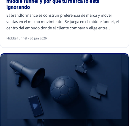
middle funnel y por qué tu marca lo está
ignorando
El brandformance es construir preferencia de marca y mover
ventas en el mismo movimiento. Se juega en el middle funnel, el
centro del embudo donde el cliente compara y elige entre
opciones parecidas. La mayoría de marcas de gran consumo
Middle funnel · 30 jun 2026
invierte en los extremos (notoriedad y precio) y deja ese centro
vacío, que es justo donde se gana o se pierde la venta frente a la
marca blanca.