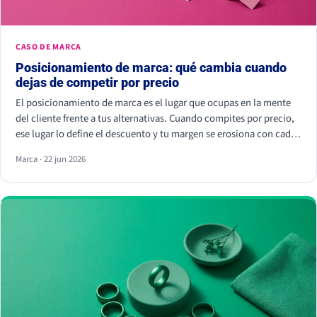
CASO DE MARCA
Posicionamiento de marca: qué cambia cuando
dejas de competir por precio
El posicionamiento de marca es el lugar que ocupas en la mente
del cliente frente a tus alternativas. Cuando compites por precio,
ese lugar lo define el descuento y tu margen se erosiona con cada
rebaja. Cuando compites por valor percibido, el cliente paga más
Marca · 22 jun 2026
por elegirte: Kantar calcula que las marcas percibidas como
significativamente diferentes consiguen que se pague hasta un
38% más.