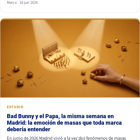
Marca · 18 jun 2026
combinación más segura es serif para titular y sans serif para
texto, o al revés. Lo que nunca funciona es juntar dos fuentes
parecidas pero no iguales: el ojo nota el choque aunque no sepa
por qué.
ESTUDIO
Bad Bunny y el Papa, la misma semana en
Madrid: la emoción de masas que toda marca
debería entender
En junio de 2026 Madrid vivió a la vez dos fenómenos de masas