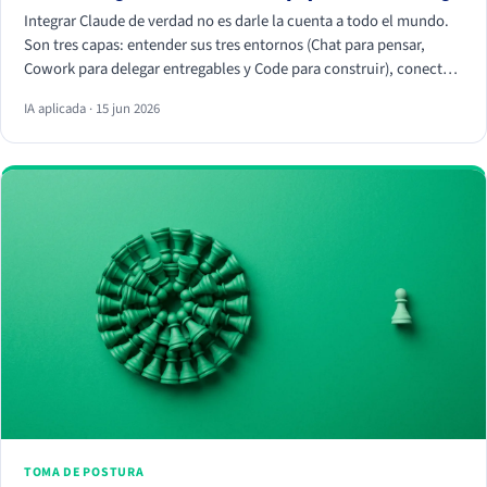
Integrar Claude de verdad no es darle la cuenta a todo el mundo.
Son tres capas: entender sus tres entornos (Chat para pensar,
Cowork para delegar entregables y Code para construir), conectar
tus herramientas reales (HubSpot, Apify, Drive, Slack) por MCP
IA aplicada · 15 jun 2026
para que trabaje con tus datos, y crear Skills que conviertan
vuestra forma de trabajar en algo repetible. La magia no está en el
chat, está en los conectores y los Skills.
TOMA DE POSTURA