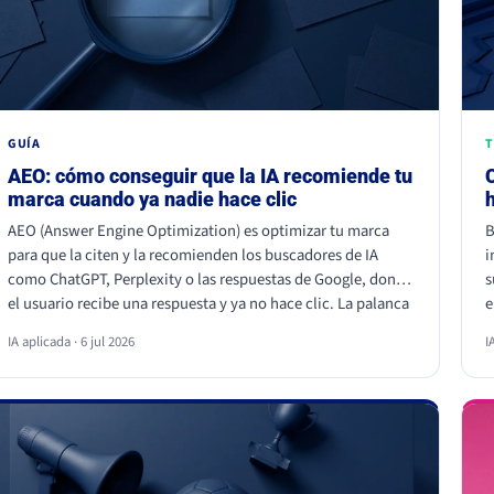
GUÍA
T
AEO: cómo conseguir que la IA recomiende tu
marca cuando ya nadie hace clic
AEO (Answer Engine Optimization) es optimizar tu marca
B
para que la citen y la recomienden los buscadores de IA
i
como ChatGPT, Perplexity o las respuestas de Google, donde
s
el usuario recibe una respuesta y ya no hace clic. La palanca
e
no es escribir más, es dar información citable, ganarte
a
IA aplicada · 6 jul 2026
I
autoridad de terceros y demostrar experiencia real. Empieza
c
hoy, porque la IA ya decide a quién nombrar y a quién
p
ignorar.
a
e
a