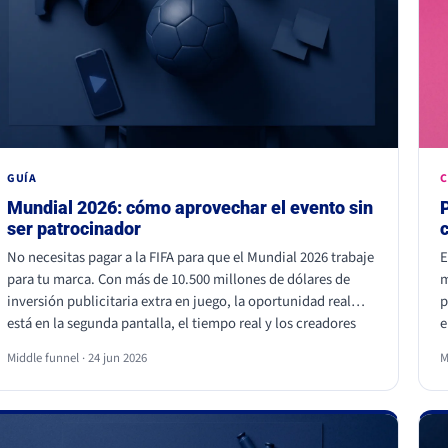
GUÍA
C
Mundial 2026: cómo aprovechar el evento sin
ser patrocinador
No necesitas pagar a la FIFA para que el Mundial 2026 trabaje
E
para tu marca. Con más de 10.500 millones de dólares de
m
inversión publicitaria extra en juego, la oportunidad real
p
está en la segunda pantalla, el tiempo real y los creadores
e
locales, no dentro del estadio. Eso sí, hay líneas que no se
p
Middle funnel · 24 jun 2026
M
cruzan: usar los símbolos oficiales de la FIFA puede salir muy
q
caro.
d