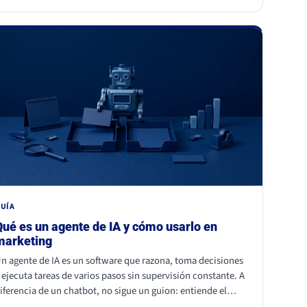
istintas, mismo motor: necesidades humanas profundas
pertenencia, identidad, comunidad y trascendencia). Para
na marca, los dos enseñan lo mismo: la emoción a escala
o se fabrica, se entiende y se respeta, y entrar en esos
omentos sin criterio sale caro.
UÍA
Qué es un agente de IA y cómo usarlo en
marketing
n agente de IA es un software que razona, toma decisiones
 ejecuta tareas de varios pasos sin supervisión constante. A
iferencia de un chatbot, no sigue un guion: entiende el
ontexto y actúa. En marketing ya se usa para personalizar