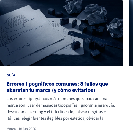
GUÍA
Errores tipográficos comunes: 8 fallos que
abaratan tu marca (y cómo evitarlos)
Los errores tipográficos más comunes que abaratan una
marca son: usar demasiadas tipografías, ignorar la jerarquía,
descuidar el kerning y el interlineado, falsear negritas e
itálicas, elegir fuentes ilegibles por estética, olvidar la
accesibilidad, usar fuentes sin licencia y ser idéntico a la
Marca · 18 jun 2026
competencia. Casi ninguno se nota de uno en uno, pero