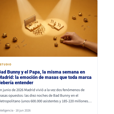
rimero.
STUDIO
Bad Bunny y el Papa, la misma semana en
Madrid: la emoción de masas que toda marca
debería entender
n junio de 2026 Madrid vivió a la vez dos fenómenos de
asas opuestos: las diez noches de Bad Bunny en el
etropolitano (unos 600.000 asistentes y 185-220 millones
e euros de impacto) y la primera visita papal a España en
nteligencia · 18 jun 2026
uince años, con Cibeles y el Bernabéu llenos. Superficies