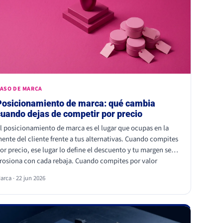
ASO DE MARCA
Posicionamiento de marca: qué cambia
cuando dejas de competir por precio
l posicionamiento de marca es el lugar que ocupas en la
ente del cliente frente a tus alternativas. Cuando compites
or precio, ese lugar lo define el descuento y tu margen se
rosiona con cada rebaja. Cuando compites por valor
ercibido, el cliente paga más por elegirte: Kantar calcula
arca · 22 jun 2026
ue las marcas percibidas como significativamente
iferentes consiguen que se pague hasta un 38% más.