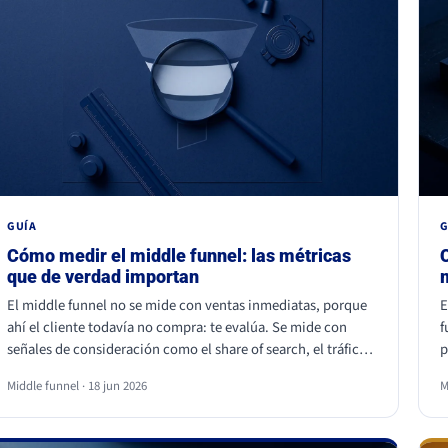
GUÍA
G
Cómo medir el middle funnel: las métricas
que de verdad importan
El middle funnel no se mide con ventas inmediatas, porque
E
ahí el cliente todavía no compra: te evalúa. Se mide con
f
señales de consideración como el share of search, el tráfico
p
de marca, el retorno de visitantes, las conversiones asistidas
u
Middle funnel · 18 jun 2026
M
y la calidad del lead (MQL a SQL). Las impresiones, los likes y
v
los seguidores no cuentan: son volumen, no preferencia.
l
c