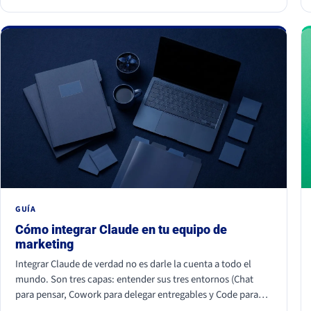
juntos hacen que tu marca parezca improvisada. La buena
noticia: todos se corrigen con criterio, no con presupuesto.
GUÍA
Cómo integrar Claude en tu equipo de
marketing
Integrar Claude de verdad no es darle la cuenta a todo el
mundo. Son tres capas: entender sus tres entornos (Chat
para pensar, Cowork para delegar entregables y Code para
construir), conectar tus herramientas reales (HubSpot, Apify,