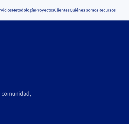
rvicios
Metodología
Proyectos
Clientes
Quiénes somos
Recursos
, comunidad,