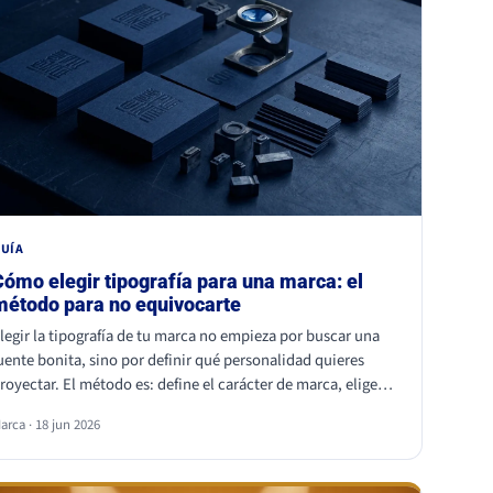
UÍA
Cómo elegir tipografía para una marca: el
método para no equivocarte
legir la tipografía de tu marca no empieza por buscar una
uente bonita, sino por definir qué personalidad quieres
royectar. El método es: define el carácter de marca, elige
na familia coherente (serif, sans serif, slab, script o display),
arca · 18 jun 2026
alida la legibilidad en todos tus soportes, comprueba la
icencia comercial y asegúrate de ser distinto a tu
ompetencia. La fuente es lo último; la estrategia es lo