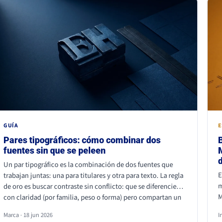
p
GUÍA
E
Pares tipográficos: cómo combinar dos
fuentes sin que se peleen
Un par tipográfico es la combinación de dos fuentes que
E
trabajan juntas: una para titulares y otra para texto. La regla
m
de oro es buscar contraste sin conflicto: que se diferencien
M
con claridad (por familia, peso o forma) pero compartan un
d
mismo aire. La combinación más segura es serif para titular y
Marca · 18 jun 2026
I
q
sans serif para texto, o al revés. Lo que nunca funciona es