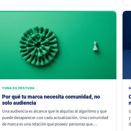
d
juntar dos fuentes parecidas pero no iguales: el ojo nota el
(
choque aunque no sepa por qué.
u
n
m
TOMA DE POSTURA
G
Por qué tu marca necesita comunidad, no
solo audiencia
Una audiencia es alcance que le alquilas al algoritmo y que
U
puede desaparecer con cada actualización. Una comunidad
y
de marca es una relación que posees: personas que
d
participan, recomiendan y vuelven. La audiencia depende de
c