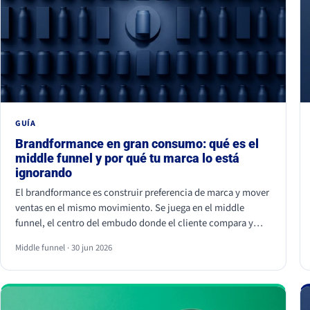
GUÍA
Brandformance en gran consumo: qué es el
middle funnel y por qué tu marca lo está
ignorando
El brandformance es construir preferencia de marca y mover
ventas en el mismo movimiento. Se juega en el middle
funnel, el centro del embudo donde el cliente compara y
elige entre opciones parecidas. La mayoría de marcas de
Middle funnel · 30 jun 2026
gran consumo invierte en los extremos (notoriedad y precio)
y deja ese centro vacío, que es justo donde se gana o se
pierde la venta frente a la marca blanca.