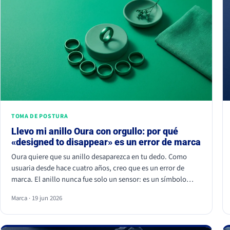
TOMA DE POSTURA
Llevo mi anillo Oura con orgullo: por qué
«designed to disappear» es un error de marca
Oura quiere que su anillo desaparezca en tu dedo. Como
usuaria desde hace cuatro años, creo que es un error de
marca. El anillo nunca fue solo un sensor: es un símbolo
visible de pertenencia, un ritual de autocuidado y una señal
Marca · 19 jun 2026
de estatus. Cuando borras el símbolo, apagas a la
comunidad que lo hizo valer.