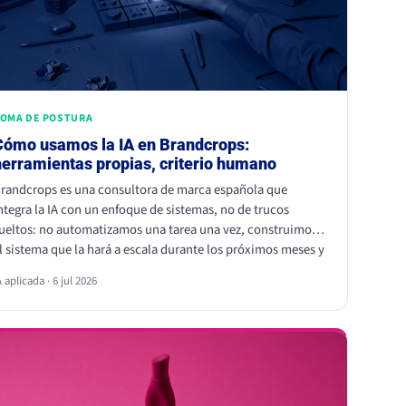
OMA DE POSTURA
Cómo usamos la IA en Brandcrops:
herramientas propias, criterio humano
randcrops es una consultora de marca española que
ntegra la IA con un enfoque de sistemas, no de trucos
ueltos: no automatizamos una tarea una vez, construimos
l sistema que la hará a escala durante los próximos meses y
ños, para nosotros y para nuestros clientes. Lo hacemos
A aplicada · 6 jul 2026
on Claude en el día a día de todo el equipo (contenido,
resentaciones brandeadas, análisis de cuentas y
utomatizaciones con HubSpot) y con herramientas propias
n mejora continua: Echo, ROC y Pulso. El principio: la IA
celera, las personas firman.