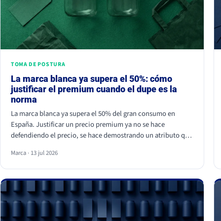
TOMA DE POSTURA
La marca blanca ya supera el 50%: cómo
justificar el premium cuando el dupe es la
norma
La marca blanca ya supera el 50% del gran consumo en
España. Justificar un precio premium ya no se hace
defendiendo el precio, se hace demostrando un atributo que
el dupe no puede copiar. Si tu marca solo compite por
Marca · 13 jul 2026
céntimos, la marca de distribuidor siempre va a ganar.