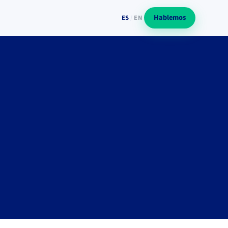
Hablemos
ES
/
EN