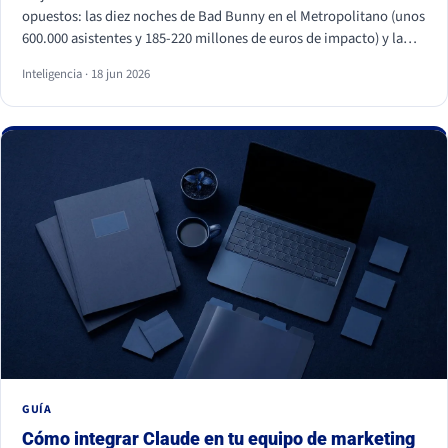
opuestos: las diez noches de Bad Bunny en el Metropolitano (unos
600.000 asistentes y 185-220 millones de euros de impacto) y la
primera visita papal a España en quince años, con Cibeles y el
Inteligencia · 18 jun 2026
Bernabéu llenos. Superficies distintas, mismo motor: necesidades
humanas profundas (pertenencia, identidad, comunidad y
trascendencia). Para una marca, los dos enseñan lo mismo: la
emoción a escala no se fabrica, se entiende y se respeta, y entrar
en esos momentos sin criterio sale caro.
GUÍA
Cómo integrar Claude en tu equipo de marketing