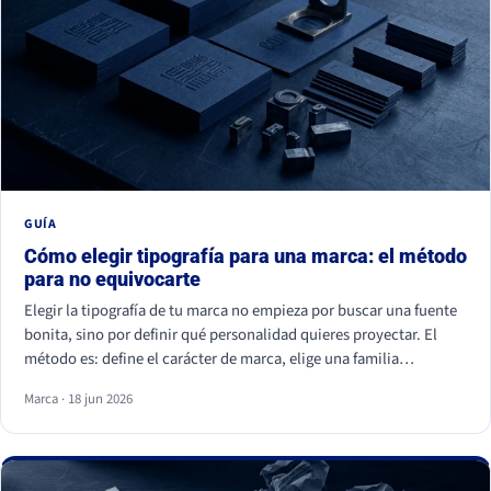
GUÍA
Cómo elegir tipografía para una marca: el método
para no equivocarte
Elegir la tipografía de tu marca no empieza por buscar una fuente
bonita, sino por definir qué personalidad quieres proyectar. El
método es: define el carácter de marca, elige una familia
coherente (serif, sans serif, slab, script o display), valida la
Marca · 18 jun 2026
legibilidad en todos tus soportes, comprueba la licencia
comercial y asegúrate de ser distinto a tu competencia. La fuente
es lo último; la estrategia es lo primero.