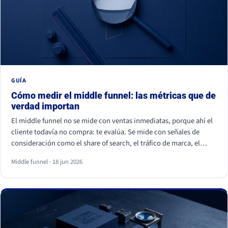
GUÍA
Cómo medir el middle funnel: las métricas que de
verdad importan
El middle funnel no se mide con ventas inmediatas, porque ahí el
cliente todavía no compra: te evalúa. Se mide con señales de
consideración como el share of search, el tráfico de marca, el
retorno de visitantes, las conversiones asistidas y la calidad del
Middle funnel · 18 jun 2026
lead (MQL a SQL). Las impresiones, los likes y los seguidores no
cuentan: son volumen, no preferencia.