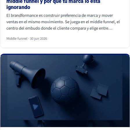
middle funnel y por qué tu marca lo está
ignorando
El brandformance es construir preferencia de marca y mover
ventas en el mismo movimiento. Se juega en el middle funnel, el
centro del embudo donde el cliente compara y elige entre
opciones parecidas. La mayoría de marcas de gran consumo
Middle funnel · 30 jun 2026
invierte en los extremos (notoriedad y precio) y deja ese centro
vacío, que es justo donde se gana o se pierde la venta frente a la
marca blanca.