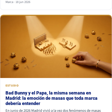
Marca · 18 jun 2026
combinación más segura es serif para titular y sans serif para
texto, o al revés. Lo que nunca funciona es juntar dos fuentes
parecidas pero no iguales: el ojo nota el choque aunque no sepa
por qué.
ESTUDIO
Bad Bunny y el Papa, la misma semana en
Madrid: la emoción de masas que toda marca
debería entender
En junio de 2026 Madrid vivió a la vez dos fenómenos de masas