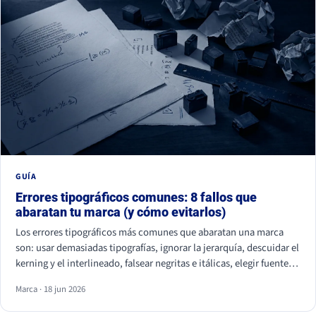
GUÍA
Errores tipográficos comunes: 8 fallos que
abaratan tu marca (y cómo evitarlos)
Los errores tipográficos más comunes que abaratan una marca
son: usar demasiadas tipografías, ignorar la jerarquía, descuidar el
kerning y el interlineado, falsear negritas e itálicas, elegir fuentes
ilegibles por estética, olvidar la accesibilidad, usar fuentes sin
Marca · 18 jun 2026
licencia y ser idéntico a la competencia. Casi ninguno se nota de
uno en uno, pero juntos hacen que tu marca parezca improvisada.