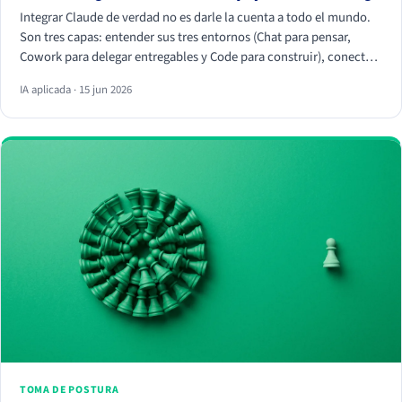
Integrar Claude de verdad no es darle la cuenta a todo el mundo.
Son tres capas: entender sus tres entornos (Chat para pensar,
Cowork para delegar entregables y Code para construir), conectar
tus herramientas reales (HubSpot, Apify, Drive, Slack) por MCP
IA aplicada · 15 jun 2026
para que trabaje con tus datos, y crear Skills que conviertan
vuestra forma de trabajar en algo repetible. La magia no está en el
chat, está en los conectores y los Skills.
TOMA DE POSTURA