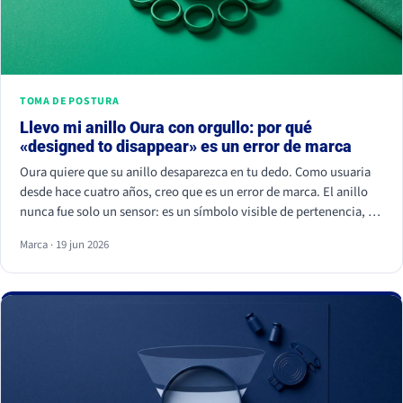
TOMA DE POSTURA
Llevo mi anillo Oura con orgullo: por qué
«designed to disappear» es un error de marca
Oura quiere que su anillo desaparezca en tu dedo. Como usuaria
desde hace cuatro años, creo que es un error de marca. El anillo
nunca fue solo un sensor: es un símbolo visible de pertenencia, un
ritual de autocuidado y una señal de estatus. Cuando borras el
Marca · 19 jun 2026
símbolo, apagas a la comunidad que lo hizo valer.