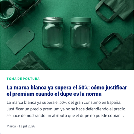
TOMA DE POSTURA
La marca blanca ya supera el 50%: cómo justificar
el premium cuando el dupe es la norma
La marca blanca ya supera el 50% del gran consumo en España.
Justificar un precio premium ya no se hace defendiendo el precio,
se hace demostrando un atributo que el dupe no puede copiar. Si
tu marca solo compite por céntimos, la marca de distribuidor
Marca · 13 jul 2026
siempre va a ganar.