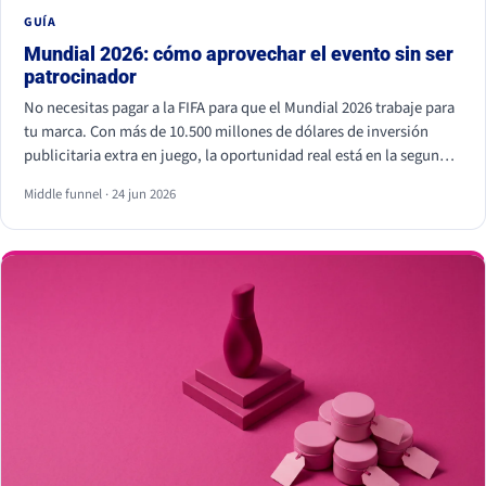
GUÍA
Mundial 2026: cómo aprovechar el evento sin ser
patrocinador
No necesitas pagar a la FIFA para que el Mundial 2026 trabaje para
tu marca. Con más de 10.500 millones de dólares de inversión
publicitaria extra en juego, la oportunidad real está en la segunda
pantalla, el tiempo real y los creadores locales, no dentro del
Middle funnel · 24 jun 2026
estadio. Eso sí, hay líneas que no se cruzan: usar los símbolos
oficiales de la FIFA puede salir muy caro.