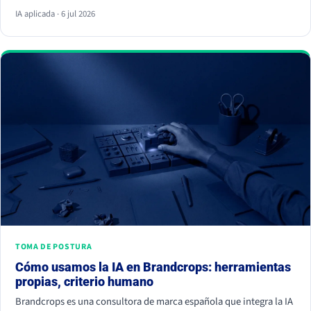
respuesta y ya no hace clic. La palanca no es escribir más, es dar
IA aplicada · 6 jul 2026
información citable, ganarte autoridad de terceros y demostrar
experiencia real. Empieza hoy, porque la IA ya decide a quién
nombrar y a quién ignorar.
TOMA DE POSTURA
Cómo usamos la IA en Brandcrops: herramientas
propias, criterio humano
Brandcrops es una consultora de marca española que integra la IA