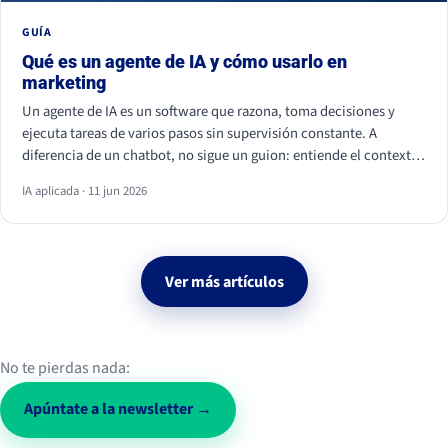
GUÍA
Qué es un agente de IA y cómo usarlo en
marketing
Un agente de IA es un software que razona, toma decisiones y
ejecuta tareas de varios pasos sin supervisión constante. A
diferencia de un chatbot, no sigue un guion: entiende el contexto
y actúa. En marketing ya se usa para personalizar campañas,
IA aplicada · 11 jun 2026
analizar datos, calificar leads y monitorizar la conversación social.
Ver más artículos
No te pierdas nada:
Apúntate a la newsletter →