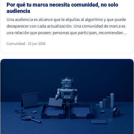
Por qué tu marca necesita comunidad, no solo
audiencia
Una audiencia es alcance que le alquilas al algoritmo y que puede
desaparecer con cada actualización. Una comunidad de marca es
una relación que posees: personas que participan, recomiendan y
vuelven. La audiencia depende de cuánto pagas por llegar a ella; la
Comunidad · 15 jun 2026
comunidad sostiene el negocio cuando el alcance pagado falla.