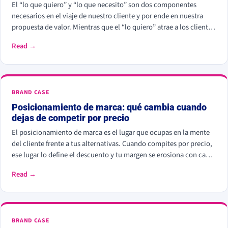
El “lo que quiero” y “lo que necesito” son dos componentes
necesarios en el viaje de nuestro cliente y por ende en nuestra
propuesta de valor. Mientras que el “lo quiero” atrae a los clientes
inicialmente, el “lo necesito” asegura la satisfacción a largo plazo
Read →
y la fidelización.
BRAND CASE
Posicionamiento de marca: qué cambia cuando
dejas de competir por precio
El posicionamiento de marca es el lugar que ocupas en la mente
del cliente frente a tus alternativas. Cuando compites por precio,
ese lugar lo define el descuento y tu margen se erosiona con cada
rebaja. Cuando compites por valor percibido, el cliente paga más
Read →
por elegirte: Kantar calcula que las marcas percibidas como
significativamente diferentes consiguen que se pague hasta un
38% más.
BRAND CASE