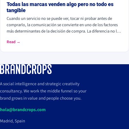
Todas las marcas venden algo pero no todo es
tangible
Cuando un servicio no se puede ver, tocar ni probar antes de
comprarlo, la comunicación se convierte en uno de los factores
más determinantes de la decisión de compra. La diferencia no la
marcan solo las prestaciones, sino la experiencia percibida, la
Read →
expectativa que se construye y la consistencia que la sostiene.
A social intelligence and strategic creativity
consultancy. We work the middle funnel so your
brand grows in value and people choose you.
hola@brandcrops.com
Madrid, Spain