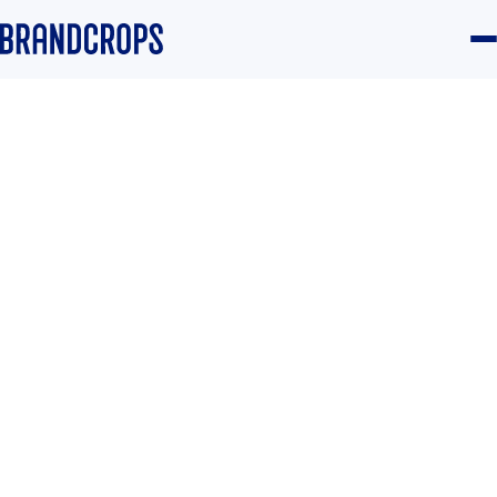
Home
/
Blog
/
Brand
GUIDE
Promesa de marca: lo que
la gente espera de ti cada
vez que aparece tu logo
Equipo Brandcrops
·
20 March 2024
·
4 min read
Brand
#Branding
#Propuesta de valor