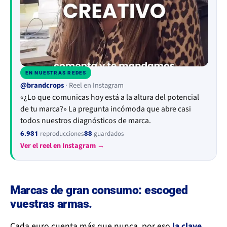
EN NUESTRAS REDES
▶
@brandcrops
· Reel en Instagram
«¿Lo que comunicas hoy está a la altura del potencial
de tu marca?» La pregunta incómoda que abre casi
todos nuestros diagnósticos de marca.
reproducciones
guardados
6.931
33
Ver el reel en Instagram →
Marcas de gran consumo: escoged
vuestras armas.
Cada euro cuenta más que nunca, por eso
la clave