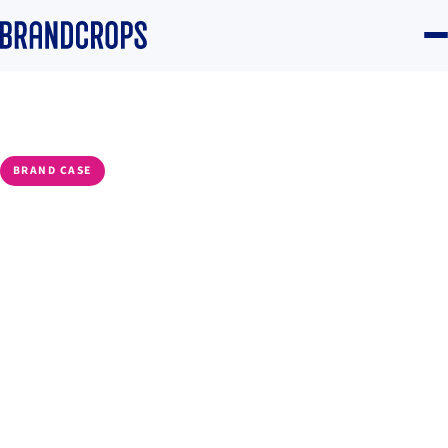
Home
/
Blog
/
Brand
BRAND CASE
Más allá del PRECIO: Cómo
las marcas de gran
consumo pueden proteger
su valor en un mercado
ajustado
Daniela Goicoechea
·
30 April 2024
·
12 min read