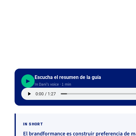
Daniela Goicoechea
·
30 June 2026
·
12 min read
Middle funnel
#Branding
#Diferenciación
#Conversión
Escucha el resumen de la guía
▶
In Dani’s voice · 1 min
IN SHORT
El brandformance es construir preferencia de 