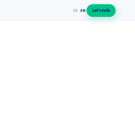
Let's talk
ES
/
EN