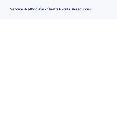
Services
Method
Work
Clients
About us
Resources
gran
l
 qué tu
rando