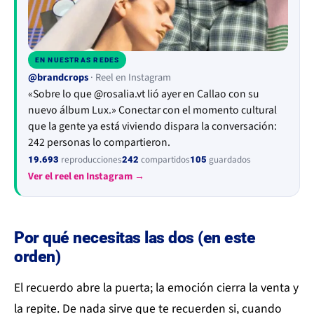
EN NUESTRAS REDES
▶
@brandcrops
· Reel en Instagram
«Sobre lo que @rosalia.vt lió ayer en Callao con su
nuevo álbum Lux.» Conectar con el momento cultural
que la gente ya está viviendo dispara la conversación:
242 personas lo compartieron.
reproducciones
compartidos
guardados
19.693
242
105
Ver el reel en Instagram →
Por qué necesitas las dos (en este
orden)
El recuerdo abre la puerta; la emoción cierra la venta y
la repite. De nada sirve que te recuerden si, cuando