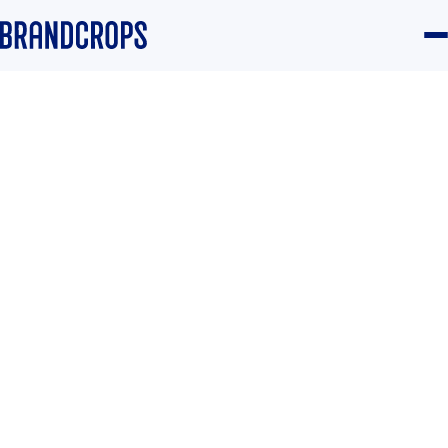
Home
/
Blog
/
Brand
GUIDE
Top of mind vs top of heart:
que te recuerden está bien,
que te quieran vende más
Equipo Brandcrops
·
15 March 2024
·
4 min read
Brand
#Branding
#Fidelización
#Métricas