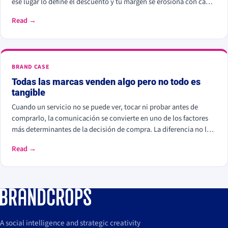
ese lugar lo define el descuento y tu margen se erosiona con cada
rebaja. Cuando compites por valor percibido, el cliente paga más
Read →
por elegirte: Kantar calcula que las marcas percibidas como
significativamente diferentes consiguen que se pague hasta un
38% más.
BRAND CASE
Todas las marcas venden algo pero no todo es
tangible
Cuando un servicio no se puede ver, tocar ni probar antes de
comprarlo, la comunicación se convierte en uno de los factores
más determinantes de la decisión de compra. La diferencia no la
marcan solo las prestaciones, sino la experiencia percibida, la
Read →
expectativa que se construye y la consistencia que la sostiene.
A social intelligence and strategic creativity