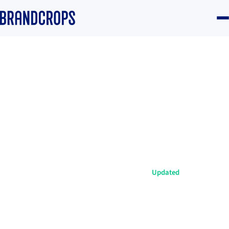
Home
/
Blog
/
Brand
GUIDE
Tipos de tipografías: la voz
visual con la que tu marca
habla antes de decir nada
Equipo Brandcrops
·
15 February 2024
·
5 min read
·
Updated
Brand
#Branding
#Identidad visual