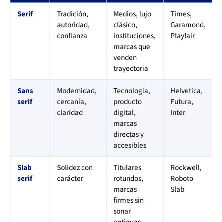
Serif
Tradición,
Medios, lujo
Times,
autoridad,
clásico,
Garamond,
confianza
instituciones,
Playfair
marcas que
venden
trayectoria
Sans
Modernidad,
Tecnología,
Helvetica,
serif
cercanía,
producto
Futura,
claridad
digital,
Inter
marcas
directas y
accesibles
Slab
Solidez con
Titulares
Rockwell,
serif
carácter
rotundos,
Roboto
marcas
Slab
firmes sin
sonar
antiguas