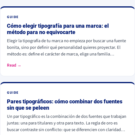
GUIDE
Cómo elegir tipografía para una marca: el
método para no equivocarte
Elegir la tipografía de tu marca no empieza por buscar una fuente
bonita, sino por definir qué personalidad quieres proyectar. El
método es: define el carácter de marca, elige una familia
coherente (serif, sans serif, slab, script o display), valida la
Read →
legibilidad en todos tus soportes, comprueba la licencia
comercial y asegúrate de ser distinto a tu competencia. La fuente
es lo último; la estrategia es lo primero.
GUIDE
Pares tipográficos: cómo combinar dos fuentes
sin que se peleen
Un par tipográfico es la combinación de dos fuentes que trabajan
juntas: una para titulares y otra para texto. La regla de oro es
buscar contraste sin conflicto: que se diferencien con claridad