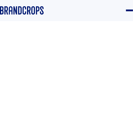
Home
/
Blog
/
Brand
GUIDE
Nombre de marca: el activo
más barato de crear y el
más caro de cambiar
Equipo Brandcrops
·
8 March 2024
·
3 min read
Brand
#Branding
#Posicionamiento
#Naming