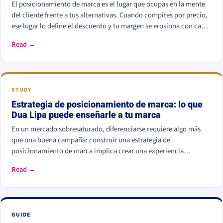
El posicionamiento de marca es el lugar que ocupas en la mente
del cliente frente a tus alternativas. Cuando compites por precio,
ese lugar lo define el descuento y tu margen se erosiona con cada
rebaja. Cuando compites por valor percibido, el cliente paga más
Read →
por elegirte: Kantar calcula que las marcas percibidas como
significativamente diferentes consiguen que se pague hasta un
38% más.
STUDY
Estrategia de posicionamiento de marca: lo que
Dua Lipa puede enseñarle a tu marca
En un mercado sobresaturado, diferenciarse requiere algo más
que una buena campaña: construir una estrategia de
posicionamiento de marca implica crear una experiencia
reconocible, emocional y coherente. Dua Lipa es un caso
Read →
ejemplar de cómo convertirse en una marca con propósito,
arquitectura y visión.
GUIDE