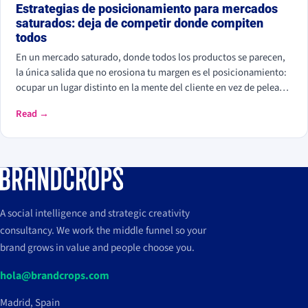
Estrategias de posicionamiento para mercados
saturados: deja de competir donde compiten
todos
En un mercado saturado, donde todos los productos se parecen,
la única salida que no erosiona tu margen es el posicionamiento:
ocupar un lugar distinto en la mente del cliente en vez de pelear
por el mismo. Las estrategias que funcionan: redefinir la
Read →
categoría, dominar un nicho, diferenciarte por personalidad o por
experiencia. Liquid Death lo probó vendiendo agua (el mercado
más commoditizado que existe) por 1.400 millones; mientras, la
marca blanca ya roza el 44% en España.
A social intelligence and strategic creativity
consultancy. We work the middle funnel so your
brand grows in value and people choose you.
hola@brandcrops.com
Madrid, Spain