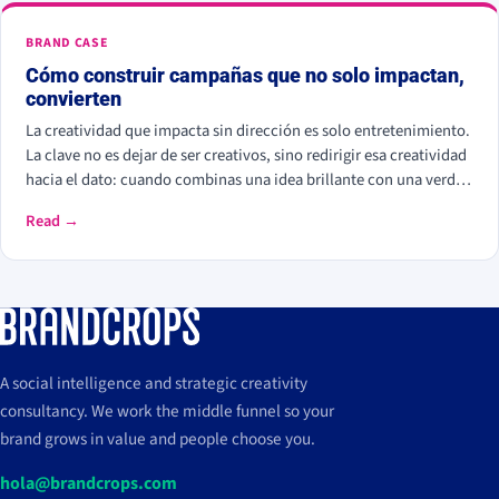
BRAND CASE
Cómo construir campañas que no solo impactan,
convierten
La creatividad que impacta sin dirección es solo entretenimiento.
La clave no es dejar de ser creativos, sino redirigir esa creatividad
hacia el dato: cuando combinas una idea brillante con una verdad
detectada en la audiencia, el resultado es impactante, medible y
Read →
escalable.
A social intelligence and strategic creativity
consultancy. We work the middle funnel so your
brand grows in value and people choose you.
hola@brandcrops.com