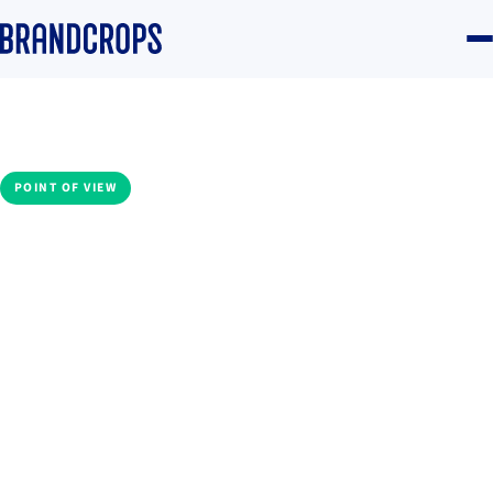
Home
/
Blog
/
Community
POINT OF VIEW
Las marcas que solo
hablan, se desconectan
Mariana Pacheco
·
13 January 2026
·
5 min read
Community
#Comunidad
#Diferenciación
#Social listening