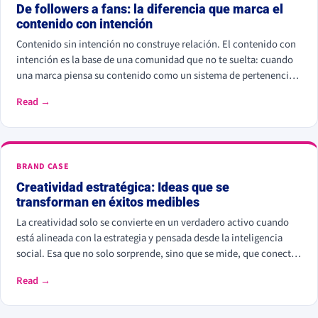
De followers a fans: la diferencia que marca el
contenido con intención
Contenido sin intención no construye relación. El contenido con
intención es la base de una comunidad que no te suelta: cuando
una marca piensa su contenido como un sistema de pertenencia y
no solo como una parrilla de publicaciones, los seguidores se
Read →
convierten en fans.
BRAND CASE
Creatividad estratégica: Ideas que se
transforman en éxitos medibles
La creatividad solo se convierte en un verdadero activo cuando
está alineada con la estrategia y pensada desde la inteligencia
social. Esa que no solo sorprende, sino que se mide, que conecta
y construye relaciones reales.
Read →