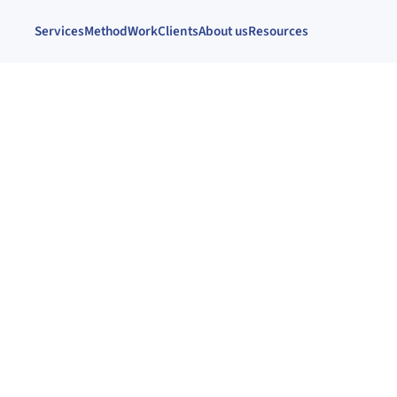
Services
Method
Work
Clients
About us
Resources
st
a
cas