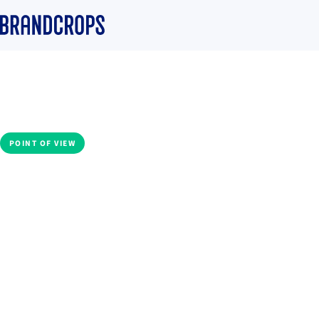
Home
/
Blog
/
Community
POINT OF VIEW
Instagram Broadca
Channels: Una guí
completa para mar
Daniela Goicoechea
·
30 June 2023
·
6 min read