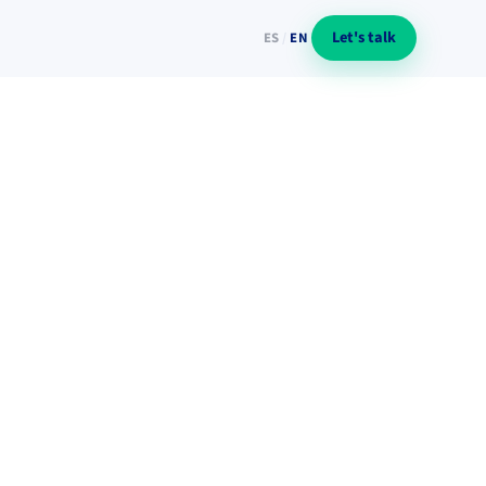
Let's talk
ES
/
EN