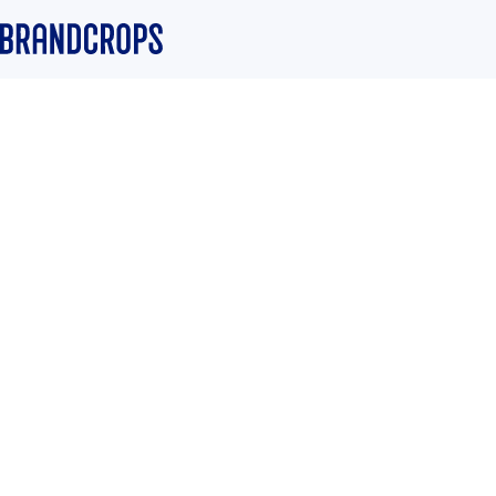
Home
/
Blog
/
Brand
GUIDE
Cómo registro mi 
la guía para protege
que has construido
Equipo Brandcrops
·
5 March 2024
·
3 min read