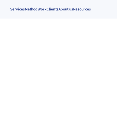
Services
Method
Work
Clients
About us
Resources
marca:
r lo