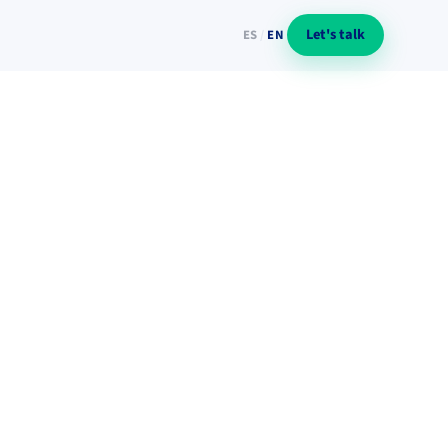
Let's talk
ES
/
EN