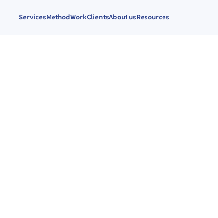
Services
Method
Work
Clients
About us
Resources
afía
 método
e