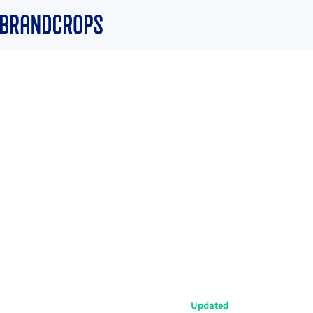
Home
/
Blog
/
Brand
GUIDE
Cómo elegir tipogr
para una marca: el
para no equivocart
Equipo Brandcrops
·
18 June 2026
·
7 min read
·
Updated