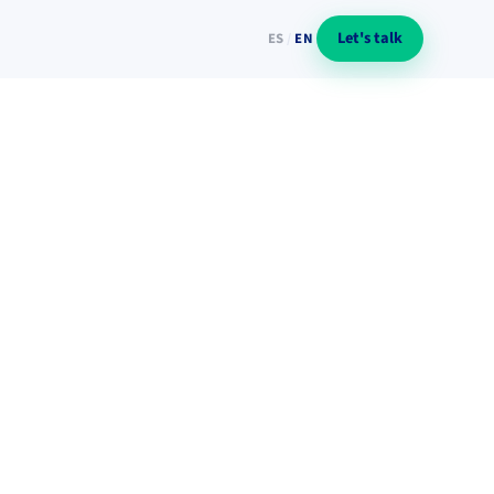
Let's talk
ES
/
EN