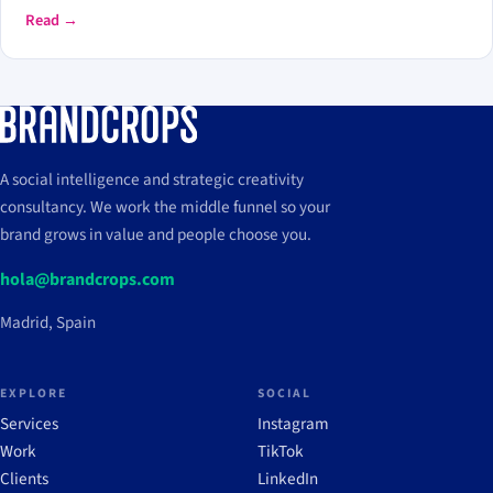
el viaje del cliente en cada punto de contacto con la marca, desde
Read →
el reconocimiento hasta la fidelización.
A social intelligence and strategic creativity
consultancy. We work the middle funnel so your
brand grows in value and people choose you.
hola@brandcrops.com
Madrid, Spain
EXPLORE
SOCIAL
Services
Instagram
Work
TikTok
Clients
LinkedIn