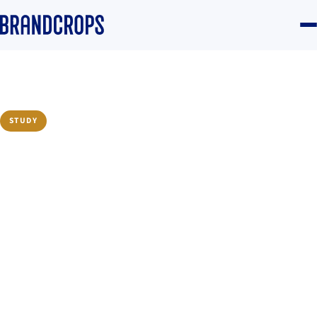
Home
/
Blog
/
Intelligence
STUDY
Cómo convertir el social
listening en decisiones de
negocio
Aroa Sánchez Fernández
·
11 September 2025
·
4 min read
Intelligence
#Social listening
#Diferenciación
#Conversión
#Métricas