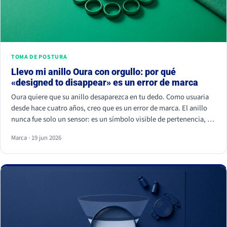
TOMA DE POSTURA
Llevo mi anillo Oura con orgullo: por qué
«designed to disappear» es un error de marca
Oura quiere que su anillo desaparezca en tu dedo. Como usuaria
desde hace cuatro años, creo que es un error de marca. El anillo
nunca fue solo un sensor: es un símbolo visible de pertenencia, un
ritual de autocuidado y una señal de estatus. Cuando borras el
Marca · 19 jun 2026
símbolo, apagas a la comunidad que lo hizo valer.