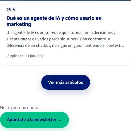
GUÍA
Qué es un agente de IA y cómo usarlo en
marketing
Un agente de IA es un software que razona, toma decisiones y
ejecuta tareas de varios pasos sin supervisión constante. A
diferencia de un chatbot, no sigue un guion: entiende el contexto
y actúa. En marketing ya se usa para personalizar campañas,
IA aplicada · 11 jun 2026
analizar datos, calificar leads y monitorizar la conversación social.
Ver más artículos
No te pierdas nada:
Apúntate a la newsletter →