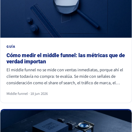
GUÍA
Cómo medir el middle funnel: las métricas que de
verdad importan
El middle funnel no se mide con ventas inmediatas, porque ahí el
cliente todavía no compra: te evalúa. Se mide con señales de
consideración como el share of search, el tráfico de marca, el
retorno de visitantes, las conversiones asistidas y la calidad del
Middle funnel · 18 jun 2026
lead (MQL a SQL). Las impresiones, los likes y los seguidores no
cuentan: son volumen, no preferencia.