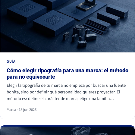
GUÍA
Cómo elegir tipografía para una marca: el método
para no equivocarte
Elegir la tipografía de tu marca no empieza por buscar una fuente
bonita, sino por definir qué personalidad quieres proyectar. El
método es: define el carácter de marca, elige una familia
coherente (serif, sans serif, slab, script o display), valida la
Marca · 18 jun 2026
legibilidad en todos tus soportes, comprueba la licencia
comercial y asegúrate de ser distinto a tu competencia. La fuente
es lo último; la estrategia es lo primero.