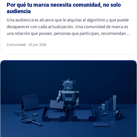
Por qué tu marca necesita comunidad, no solo
audiencia
Una audiencia es alcance que le alquilas al algoritmo y que puede
desaparecer con cada actualización. Una comunidad de marca es
una relación que posees: personas que participan, recomiendan y
vuelven. La audiencia depende de cuánto pagas por llegar a ella; la
Comunidad · 15 jun 2026
comunidad sostiene el negocio cuando el alcance pagado falla.