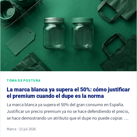
TOMA DE POSTURA
La marca blanca ya supera el 50%: cómo justificar
el premium cuando el dupe es la norma
La marca blanca ya supera el 50% del gran consumo en España.
Justificar un precio premium ya no se hace defendiendo el precio,
se hace demostrando un atributo que el dupe no puede copiar. Si
tu marca solo compite por céntimos, la marca de distribuidor
Marca · 13 jul 2026
siempre va a ganar.