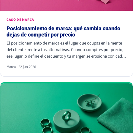
CASO DE MARCA
Posicionamiento de marca: qué cambia cuando
dejas de competir por precio
El posicionamiento de marca es el lugar que ocupas en la mente
del cliente frente a tus alternativas. Cuando compites por precio,
ese lugar lo define el descuento y tu margen se erosiona con cada
rebaja. Cuando compites por valor percibido, el cliente paga más
Marca · 22 jun 2026
por elegirte: Kantar calcula que las marcas percibidas como
significativamente diferentes consiguen que se pague hasta un
38% más.