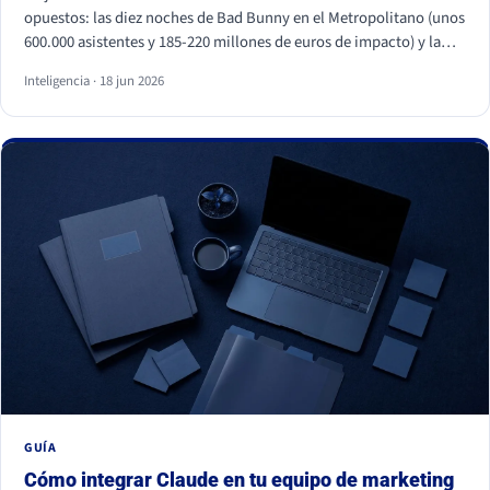
opuestos: las diez noches de Bad Bunny en el Metropolitano (unos
600.000 asistentes y 185-220 millones de euros de impacto) y la
primera visita papal a España en quince años, con Cibeles y el
Inteligencia · 18 jun 2026
Bernabéu llenos. Superficies distintas, mismo motor: necesidades
humanas profundas (pertenencia, identidad, comunidad y
trascendencia). Para una marca, los dos enseñan lo mismo: la
emoción a escala no se fabrica, se entiende y se respeta, y entrar
en esos momentos sin criterio sale caro.
GUÍA
Cómo integrar Claude en tu equipo de marketing