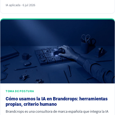
respuesta y ya no hace clic. La palanca no es escribir más, es dar
IA aplicada · 6 jul 2026
información citable, ganarte autoridad de terceros y demostrar
experiencia real. Empieza hoy, porque la IA ya decide a quién
nombrar y a quién ignorar.
TOMA DE POSTURA
Cómo usamos la IA en Brandcrops: herramientas
propias, criterio humano
Brandcrops es una consultora de marca española que integra la IA