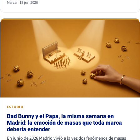
Marca · 18 jun 2026
combinación más segura es serif para titular y sans serif para
texto, o al revés. Lo que nunca funciona es juntar dos fuentes
parecidas pero no iguales: el ojo nota el choque aunque no sepa
por qué.
ESTUDIO
Bad Bunny y el Papa, la misma semana en
Madrid: la emoción de masas que toda marca
debería entender
En junio de 2026 Madrid vivió a la vez dos fenómenos de masas