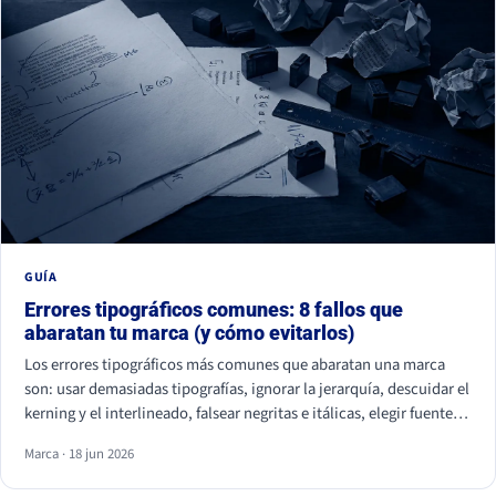
GUÍA
Errores tipográficos comunes: 8 fallos que
abaratan tu marca (y cómo evitarlos)
Los errores tipográficos más comunes que abaratan una marca
son: usar demasiadas tipografías, ignorar la jerarquía, descuidar el
kerning y el interlineado, falsear negritas e itálicas, elegir fuentes
ilegibles por estética, olvidar la accesibilidad, usar fuentes sin
Marca · 18 jun 2026
licencia y ser idéntico a la competencia. Casi ninguno se nota de
uno en uno, pero juntos hacen que tu marca parezca improvisada.