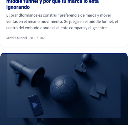
middle funnel y por qué tu marca lo está
ignorando
El brandformance es construir preferencia de marca y mover
ventas en el mismo movimiento. Se juega en el middle funnel, el
centro del embudo donde el cliente compara y elige entre
opciones parecidas. La mayoría de marcas de gran consumo
Middle funnel · 30 jun 2026
invierte en los extremos (notoriedad y precio) y deja ese centro
vacío, que es justo donde se gana o se pierde la venta frente a la
marca blanca.