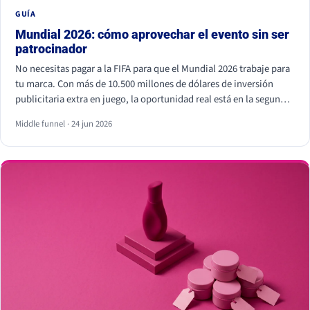
GUÍA
Mundial 2026: cómo aprovechar el evento sin ser
patrocinador
No necesitas pagar a la FIFA para que el Mundial 2026 trabaje para
tu marca. Con más de 10.500 millones de dólares de inversión
publicitaria extra en juego, la oportunidad real está en la segunda
pantalla, el tiempo real y los creadores locales, no dentro del
Middle funnel · 24 jun 2026
estadio. Eso sí, hay líneas que no se cruzan: usar los símbolos
oficiales de la FIFA puede salir muy caro.