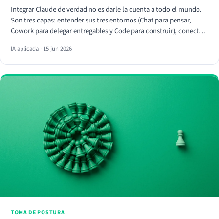
Integrar Claude de verdad no es darle la cuenta a todo el mundo.
Son tres capas: entender sus tres entornos (Chat para pensar,
Cowork para delegar entregables y Code para construir), conectar
tus herramientas reales (HubSpot, Apify, Drive, Slack) por MCP
IA aplicada · 15 jun 2026
para que trabaje con tus datos, y crear Skills que conviertan
vuestra forma de trabajar en algo repetible. La magia no está en el
chat, está en los conectores y los Skills.
TOMA DE POSTURA