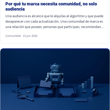
Por qué tu marca necesita comunidad, no solo
audiencia
Una audiencia es alcance que le alquilas al algoritmo y que puede
desaparecer con cada actualización. Una comunidad de marca es
una relación que posees: personas que participan, recomiendan y
vuelven. La audiencia depende de cuánto pagas por llegar a ella; la
Comunidad · 15 jun 2026
comunidad sostiene el negocio cuando el alcance pagado falla.