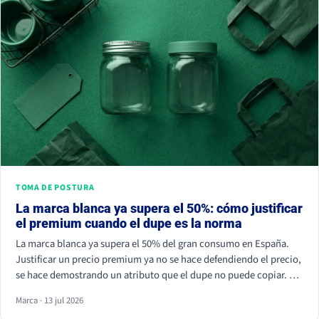
TOMA DE POSTURA
La marca blanca ya supera el 50%: cómo justificar
el premium cuando el dupe es la norma
La marca blanca ya supera el 50% del gran consumo en España.
Justificar un precio premium ya no se hace defendiendo el precio,
se hace demostrando un atributo que el dupe no puede copiar. Si
tu marca solo compite por céntimos, la marca de distribuidor
Marca · 13 jul 2026
siempre va a ganar.