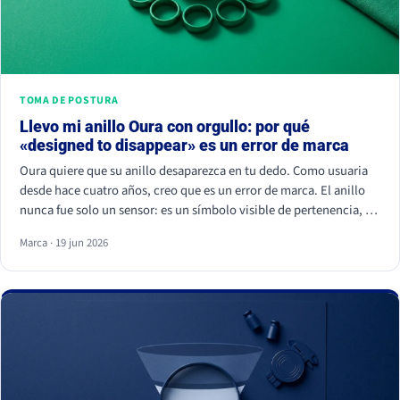
TOMA DE POSTURA
Llevo mi anillo Oura con orgullo: por qué
«designed to disappear» es un error de marca
Oura quiere que su anillo desaparezca en tu dedo. Como usuaria
desde hace cuatro años, creo que es un error de marca. El anillo
nunca fue solo un sensor: es un símbolo visible de pertenencia, un
ritual de autocuidado y una señal de estatus. Cuando borras el
Marca · 19 jun 2026
símbolo, apagas a la comunidad que lo hizo valer.