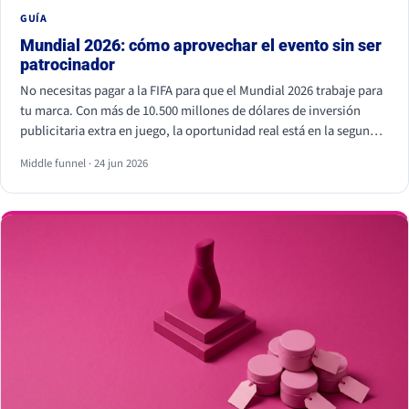
GUÍA
Mundial 2026: cómo aprovechar el evento sin ser
patrocinador
No necesitas pagar a la FIFA para que el Mundial 2026 trabaje para
tu marca. Con más de 10.500 millones de dólares de inversión
publicitaria extra en juego, la oportunidad real está en la segunda
pantalla, el tiempo real y los creadores locales, no dentro del
Middle funnel · 24 jun 2026
estadio. Eso sí, hay líneas que no se cruzan: usar los símbolos
oficiales de la FIFA puede salir muy caro.