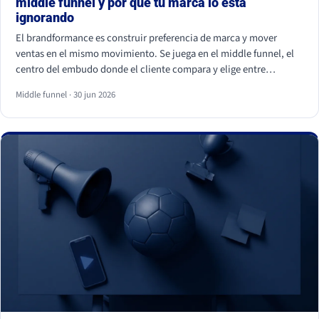
middle funnel y por qué tu marca lo está
ignorando
El brandformance es construir preferencia de marca y mover
ventas en el mismo movimiento. Se juega en el middle funnel, el
centro del embudo donde el cliente compara y elige entre
opciones parecidas. La mayoría de marcas de gran consumo
Middle funnel · 30 jun 2026
invierte en los extremos (notoriedad y precio) y deja ese centro
vacío, que es justo donde se gana o se pierde la venta frente a la
marca blanca.