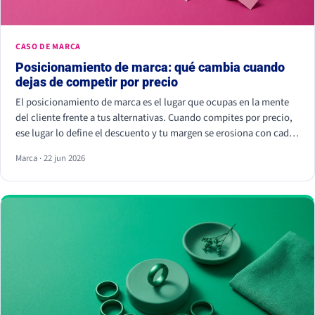
CASO DE MARCA
Posicionamiento de marca: qué cambia cuando
dejas de competir por precio
El posicionamiento de marca es el lugar que ocupas en la mente
del cliente frente a tus alternativas. Cuando compites por precio,
ese lugar lo define el descuento y tu margen se erosiona con cada
rebaja. Cuando compites por valor percibido, el cliente paga más
Marca · 22 jun 2026
por elegirte: Kantar calcula que las marcas percibidas como
significativamente diferentes consiguen que se pague hasta un
38% más.