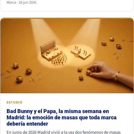
Marca · 18 jun 2026
combinación más segura es serif para titular y sans serif para
texto, o al revés. Lo que nunca funciona es juntar dos fuentes
parecidas pero no iguales: el ojo nota el choque aunque no sepa
por qué.
ESTUDIO
Bad Bunny y el Papa, la misma semana en
Madrid: la emoción de masas que toda marca
debería entender
En junio de 2026 Madrid vivió a la vez dos fenómenos de masas