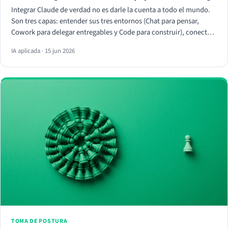
Integrar Claude de verdad no es darle la cuenta a todo el mundo.
Son tres capas: entender sus tres entornos (Chat para pensar,
Cowork para delegar entregables y Code para construir), conectar
tus herramientas reales (HubSpot, Apify, Drive, Slack) por MCP
IA aplicada · 15 jun 2026
para que trabaje con tus datos, y crear Skills que conviertan
vuestra forma de trabajar en algo repetible. La magia no está en el
chat, está en los conectores y los Skills.
TOMA DE POSTURA