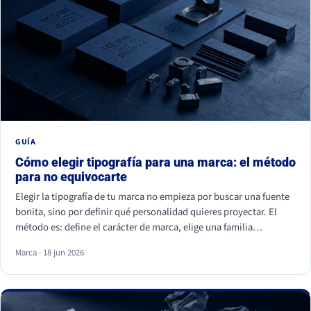
GUÍA
Cómo elegir tipografía para una marca: el método
para no equivocarte
Elegir la tipografía de tu marca no empieza por buscar una fuente
bonita, sino por definir qué personalidad quieres proyectar. El
método es: define el carácter de marca, elige una familia
coherente (serif, sans serif, slab, script o display), valida la
Marca · 18 jun 2026
legibilidad en todos tus soportes, comprueba la licencia
comercial y asegúrate de ser distinto a tu competencia. La fuente
es lo último; la estrategia es lo primero.