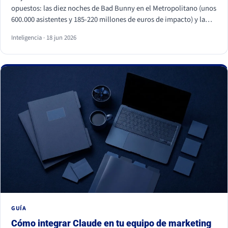
opuestos: las diez noches de Bad Bunny en el Metropolitano (unos
600.000 asistentes y 185-220 millones de euros de impacto) y la
primera visita papal a España en quince años, con Cibeles y el
Inteligencia · 18 jun 2026
Bernabéu llenos. Superficies distintas, mismo motor: necesidades
humanas profundas (pertenencia, identidad, comunidad y
trascendencia). Para una marca, los dos enseñan lo mismo: la
emoción a escala no se fabrica, se entiende y se respeta, y entrar
en esos momentos sin criterio sale caro.
GUÍA
Cómo integrar Claude en tu equipo de marketing