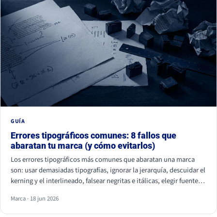
GUÍA
Errores tipográficos comunes: 8 fallos que
abaratan tu marca (y cómo evitarlos)
Los errores tipográficos más comunes que abaratan una marca
son: usar demasiadas tipografías, ignorar la jerarquía, descuidar el
kerning y el interlineado, falsear negritas e itálicas, elegir fuentes
ilegibles por estética, olvidar la accesibilidad, usar fuentes sin
Marca · 18 jun 2026
licencia y ser idéntico a la competencia. Casi ninguno se nota de
uno en uno, pero juntos hacen que tu marca parezca improvisada.