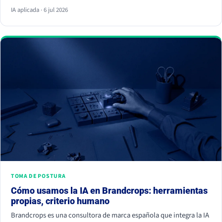
respuesta y ya no hace clic. La palanca no es escribir más, es dar
IA aplicada · 6 jul 2026
información citable, ganarte autoridad de terceros y demostrar
experiencia real. Empieza hoy, porque la IA ya decide a quién
nombrar y a quién ignorar.
TOMA DE POSTURA
Cómo usamos la IA en Brandcrops: herramientas
propias, criterio humano
Brandcrops es una consultora de marca española que integra la IA