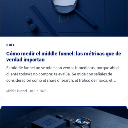
GUÍA
Cómo medir el middle funnel: las métricas que de
verdad importan
El middle funnel no se mide con ventas inmediatas, porque ahí el
cliente todavía no compra: te evalúa. Se mide con señales de
consideración como el share of search, el tráfico de marca, el
retorno de visitantes, las conversiones asistidas y la calidad del
Middle funnel · 18 jun 2026
lead (MQL a SQL). Las impresiones, los likes y los seguidores no
cuentan: son volumen, no preferencia.