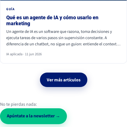
GUÍA
Qué es un agente de IA y cómo usarlo en
marketing
Un agente de IA es un software que razona, toma decisiones y
ejecuta tareas de varios pasos sin supervisión constante. A
diferencia de un chatbot, no sigue un guion: entiende el contexto
y actúa. En marketing ya se usa para personalizar campañas,
IA aplicada · 11 jun 2026
analizar datos, calificar leads y monitorizar la conversación social.
Ver más artículos
No te pierdas nada:
Apúntate a la newsletter →