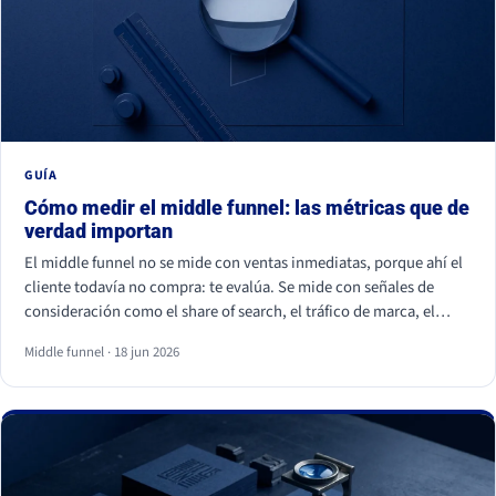
GUÍA
Cómo medir el middle funnel: las métricas que de
verdad importan
El middle funnel no se mide con ventas inmediatas, porque ahí el
cliente todavía no compra: te evalúa. Se mide con señales de
consideración como el share of search, el tráfico de marca, el
retorno de visitantes, las conversiones asistidas y la calidad del
Middle funnel · 18 jun 2026
lead (MQL a SQL). Las impresiones, los likes y los seguidores no
cuentan: son volumen, no preferencia.