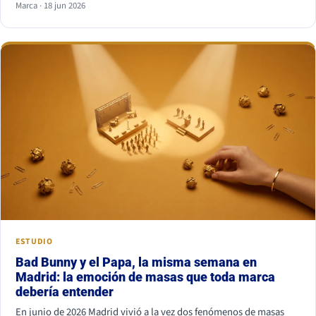
Marca · 18 jun 2026
combinación más segura es serif para titular y sans serif para
texto, o al revés. Lo que nunca funciona es juntar dos fuentes
parecidas pero no iguales: el ojo nota el choque aunque no sepa
por qué.
ESTUDIO
Bad Bunny y el Papa, la misma semana en
Madrid: la emoción de masas que toda marca
debería entender
En junio de 2026 Madrid vivió a la vez dos fenómenos de masas