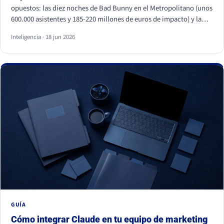
opuestos: las diez noches de Bad Bunny en el Metropolitano (unos
600.000 asistentes y 185-220 millones de euros de impacto) y la
primera visita papal a España en quince años, con Cibeles y el
Inteligencia · 18 jun 2026
Bernabéu llenos. Superficies distintas, mismo motor: necesidades
humanas profundas (pertenencia, identidad, comunidad y
trascendencia). Para una marca, los dos enseñan lo mismo: la
emoción a escala no se fabrica, se entiende y se respeta, y entrar
en esos momentos sin criterio sale caro.
GUÍA
Cómo integrar Claude en tu equipo de marketing