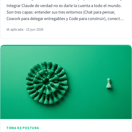
Integrar Claude de verdad no es darle la cuenta a todo el mundo.
Son tres capas: entender sus tres entornos (Chat para pensar,
Cowork para delegar entregables y Code para construir), conectar
tus herramientas reales (HubSpot, Apify, Drive, Slack) por MCP
IA aplicada · 15 jun 2026
para que trabaje con tus datos, y crear Skills que conviertan
vuestra forma de trabajar en algo repetible. La magia no está en el
chat, está en los conectores y los Skills.
TOMA DE POSTURA