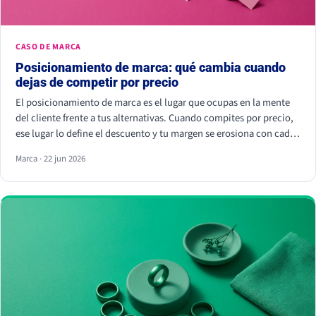
CASO DE MARCA
Posicionamiento de marca: qué cambia cuando
dejas de competir por precio
El posicionamiento de marca es el lugar que ocupas en la mente
del cliente frente a tus alternativas. Cuando compites por precio,
ese lugar lo define el descuento y tu margen se erosiona con cada
rebaja. Cuando compites por valor percibido, el cliente paga más
Marca · 22 jun 2026
por elegirte: Kantar calcula que las marcas percibidas como
significativamente diferentes consiguen que se pague hasta un
38% más.