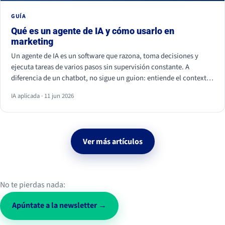
GUÍA
Qué es un agente de IA y cómo usarlo en
marketing
Un agente de IA es un software que razona, toma decisiones y
ejecuta tareas de varios pasos sin supervisión constante. A
diferencia de un chatbot, no sigue un guion: entiende el contexto
y actúa. En marketing ya se usa para personalizar campañas,
IA aplicada · 11 jun 2026
analizar datos, calificar leads y monitorizar la conversación social.
Ver más artículos
No te pierdas nada:
Apúntate a la newsletter →