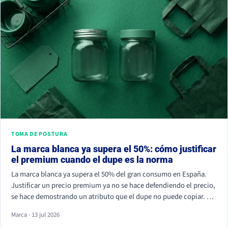
TOMA DE POSTURA
La marca blanca ya supera el 50%: cómo justificar
el premium cuando el dupe es la norma
La marca blanca ya supera el 50% del gran consumo en España.
Justificar un precio premium ya no se hace defendiendo el precio,
se hace demostrando un atributo que el dupe no puede copiar. Si
tu marca solo compite por céntimos, la marca de distribuidor
Marca · 13 jul 2026
siempre va a ganar.