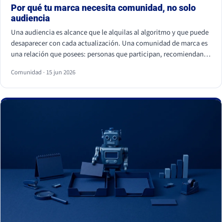
Por qué tu marca necesita comunidad, no solo
audiencia
Una audiencia es alcance que le alquilas al algoritmo y que puede
desaparecer con cada actualización. Una comunidad de marca es
una relación que posees: personas que participan, recomiendan y
vuelven. La audiencia depende de cuánto pagas por llegar a ella; la
Comunidad · 15 jun 2026
comunidad sostiene el negocio cuando el alcance pagado falla.