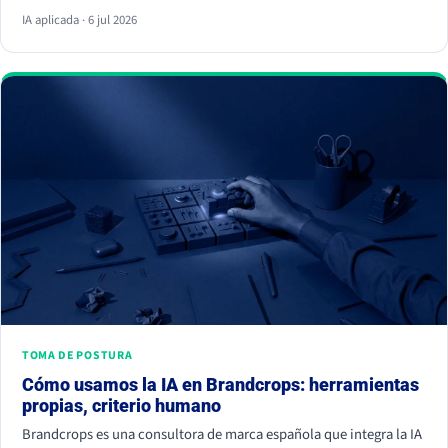
respuesta y ya no hace clic. La palanca no es escribir más, es dar
IA aplicada · 6 jul 2026
información citable, ganarte autoridad de terceros y demostrar
experiencia real. Empieza hoy, porque la IA ya decide a quién
nombrar y a quién ignorar.
TOMA DE POSTURA
Cómo usamos la IA en Brandcrops: herramientas
propias, criterio humano
Brandcrops es una consultora de marca española que integra la IA