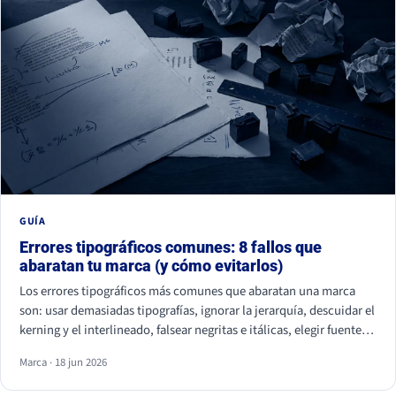
GUÍA
Errores tipográficos comunes: 8 fallos que
abaratan tu marca (y cómo evitarlos)
Los errores tipográficos más comunes que abaratan una marca
son: usar demasiadas tipografías, ignorar la jerarquía, descuidar el
kerning y el interlineado, falsear negritas e itálicas, elegir fuentes
ilegibles por estética, olvidar la accesibilidad, usar fuentes sin
Marca · 18 jun 2026
licencia y ser idéntico a la competencia. Casi ninguno se nota de
uno en uno, pero juntos hacen que tu marca parezca improvisada.