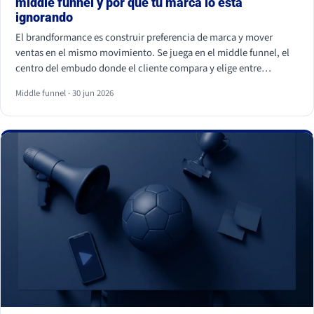
middle funnel y por qué tu marca lo está
ignorando
El brandformance es construir preferencia de marca y mover
ventas en el mismo movimiento. Se juega en el middle funnel, el
centro del embudo donde el cliente compara y elige entre
opciones parecidas. La mayoría de marcas de gran consumo
Middle funnel · 30 jun 2026
invierte en los extremos (notoriedad y precio) y deja ese centro
vacío, que es justo donde se gana o se pierde la venta frente a la
marca blanca.