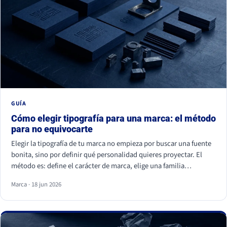
GUÍA
Cómo elegir tipografía para una marca: el método
para no equivocarte
Elegir la tipografía de tu marca no empieza por buscar una fuente
bonita, sino por definir qué personalidad quieres proyectar. El
método es: define el carácter de marca, elige una familia
coherente (serif, sans serif, slab, script o display), valida la
Marca · 18 jun 2026
legibilidad en todos tus soportes, comprueba la licencia
comercial y asegúrate de ser distinto a tu competencia. La fuente
es lo último; la estrategia es lo primero.