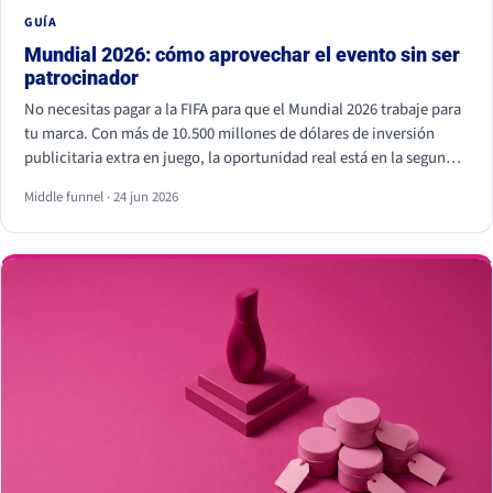
GUÍA
Mundial 2026: cómo aprovechar el evento sin ser
patrocinador
No necesitas pagar a la FIFA para que el Mundial 2026 trabaje para
tu marca. Con más de 10.500 millones de dólares de inversión
publicitaria extra en juego, la oportunidad real está en la segunda
pantalla, el tiempo real y los creadores locales, no dentro del
Middle funnel · 24 jun 2026
estadio. Eso sí, hay líneas que no se cruzan: usar los símbolos
oficiales de la FIFA puede salir muy caro.