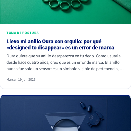
TOMA DE POSTURA
Llevo mi anillo Oura con orgullo: por qué
«designed to disappear» es un error de marca
Oura quiere que su anillo desaparezca en tu dedo. Como usuaria
desde hace cuatro años, creo que es un error de marca. El anillo
nunca fue solo un sensor: es un símbolo visible de pertenencia, un
ritual de autocuidado y una señal de estatus. Cuando borras el
Marca · 19 jun 2026
símbolo, apagas a la comunidad que lo hizo valer.