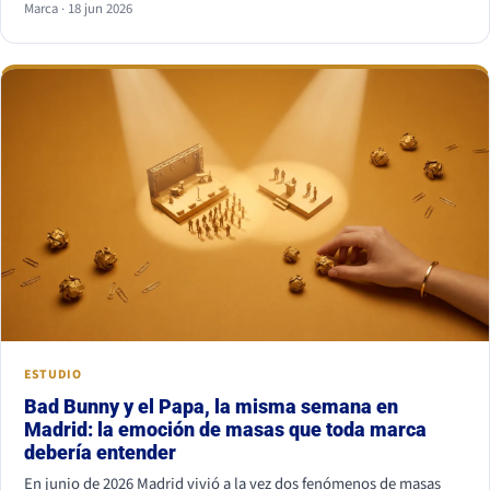
Marca · 18 jun 2026
combinación más segura es serif para titular y sans serif para
texto, o al revés. Lo que nunca funciona es juntar dos fuentes
parecidas pero no iguales: el ojo nota el choque aunque no sepa
por qué.
ESTUDIO
Bad Bunny y el Papa, la misma semana en
Madrid: la emoción de masas que toda marca
debería entender
En junio de 2026 Madrid vivió a la vez dos fenómenos de masas