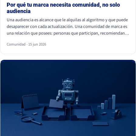
Por qué tu marca necesita comunidad, no solo
audiencia
Una audiencia es alcance que le alquilas al algoritmo y que puede
desaparecer con cada actualización. Una comunidad de marca es
una relación que posees: personas que participan, recomiendan y
vuelven. La audiencia depende de cuánto pagas por llegar a ella; la
Comunidad · 15 jun 2026
comunidad sostiene el negocio cuando el alcance pagado falla.