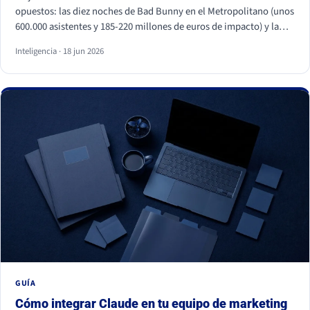
opuestos: las diez noches de Bad Bunny en el Metropolitano (unos
600.000 asistentes y 185-220 millones de euros de impacto) y la
primera visita papal a España en quince años, con Cibeles y el
Inteligencia · 18 jun 2026
Bernabéu llenos. Superficies distintas, mismo motor: necesidades
humanas profundas (pertenencia, identidad, comunidad y
trascendencia). Para una marca, los dos enseñan lo mismo: la
emoción a escala no se fabrica, se entiende y se respeta, y entrar
en esos momentos sin criterio sale caro.
GUÍA
Cómo integrar Claude en tu equipo de marketing