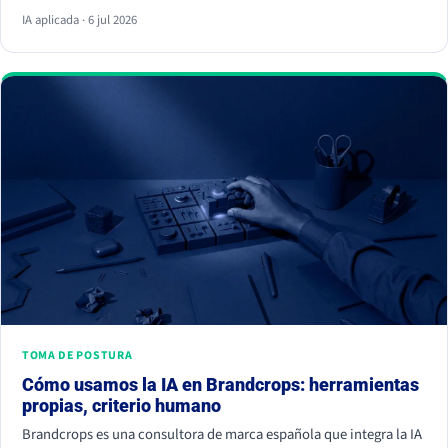
respuesta y ya no hace clic. La palanca no es escribir más, es dar
IA aplicada · 6 jul 2026
información citable, ganarte autoridad de terceros y demostrar
experiencia real. Empieza hoy, porque la IA ya decide a quién
nombrar y a quién ignorar.
TOMA DE POSTURA
Cómo usamos la IA en Brandcrops: herramientas
propias, criterio humano
Brandcrops es una consultora de marca española que integra la IA