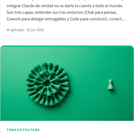
Integrar Claude de verdad no es darle la cuenta a todo el mundo.
Son tres capas: entender sus tres entornos (Chat para pensar,
Cowork para delegar entregables y Code para construir), conectar
tus herramientas reales (HubSpot, Apify, Drive, Slack) por MCP
IA aplicada · 15 jun 2026
para que trabaje con tus datos, y crear Skills que conviertan
vuestra forma de trabajar en algo repetible. La magia no está en el
chat, está en los conectores y los Skills.
TOMA DE POSTURA