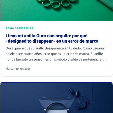
TOMA DE POSTURA
Llevo mi anillo Oura con orgullo: por qué
«designed to disappear» es un error de marca
Oura quiere que su anillo desaparezca en tu dedo. Como usuaria
desde hace cuatro años, creo que es un error de marca. El anillo
nunca fue solo un sensor: es un símbolo visible de pertenencia, un
ritual de autocuidado y una señal de estatus. Cuando borras el
Marca · 19 jun 2026
símbolo, apagas a la comunidad que lo hizo valer.