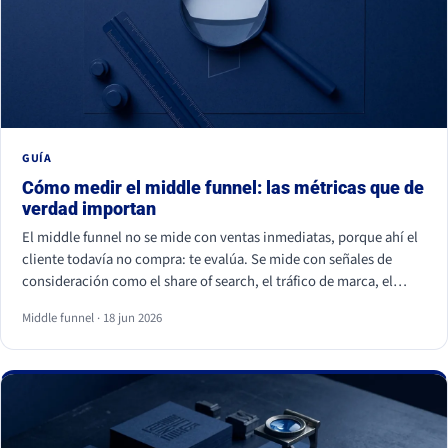
GUÍA
Cómo medir el middle funnel: las métricas que de
verdad importan
El middle funnel no se mide con ventas inmediatas, porque ahí el
cliente todavía no compra: te evalúa. Se mide con señales de
consideración como el share of search, el tráfico de marca, el
retorno de visitantes, las conversiones asistidas y la calidad del
Middle funnel · 18 jun 2026
lead (MQL a SQL). Las impresiones, los likes y los seguidores no
cuentan: son volumen, no preferencia.