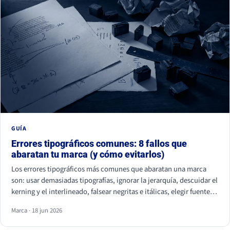
GUÍA
Errores tipográficos comunes: 8 fallos que
abaratan tu marca (y cómo evitarlos)
Los errores tipográficos más comunes que abaratan una marca
son: usar demasiadas tipografías, ignorar la jerarquía, descuidar el
kerning y el interlineado, falsear negritas e itálicas, elegir fuentes
ilegibles por estética, olvidar la accesibilidad, usar fuentes sin
Marca · 18 jun 2026
licencia y ser idéntico a la competencia. Casi ninguno se nota de
uno en uno, pero juntos hacen que tu marca parezca improvisada.