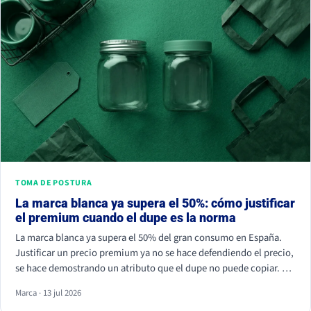
TOMA DE POSTURA
La marca blanca ya supera el 50%: cómo justificar
el premium cuando el dupe es la norma
La marca blanca ya supera el 50% del gran consumo en España.
Justificar un precio premium ya no se hace defendiendo el precio,
se hace demostrando un atributo que el dupe no puede copiar. Si
tu marca solo compite por céntimos, la marca de distribuidor
Marca · 13 jul 2026
siempre va a ganar.