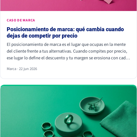
CASO DE MARCA
Posicionamiento de marca: qué cambia cuando
dejas de competir por precio
El posicionamiento de marca es el lugar que ocupas en la mente
del cliente frente a tus alternativas. Cuando compites por precio,
ese lugar lo define el descuento y tu margen se erosiona con cada
rebaja. Cuando compites por valor percibido, el cliente paga más
Marca · 22 jun 2026
por elegirte: Kantar calcula que las marcas percibidas como
significativamente diferentes consiguen que se pague hasta un
38% más.