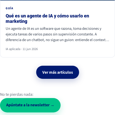
GUÍA
Qué es un agente de IA y cómo usarlo en
marketing
Un agente de IA es un software que razona, toma decisiones y
ejecuta tareas de varios pasos sin supervisión constante. A
diferencia de un chatbot, no sigue un guion: entiende el contexto
y actúa. En marketing ya se usa para personalizar campañas,
IA aplicada · 11 jun 2026
analizar datos, calificar leads y monitorizar la conversación social.
Ver más artículos
No te pierdas nada:
Apúntate a la newsletter →