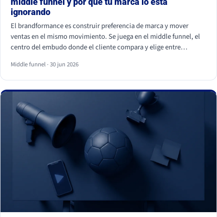
middle funnel y por qué tu marca lo está
ignorando
El brandformance es construir preferencia de marca y mover
ventas en el mismo movimiento. Se juega en el middle funnel, el
centro del embudo donde el cliente compara y elige entre
opciones parecidas. La mayoría de marcas de gran consumo
Middle funnel · 30 jun 2026
invierte en los extremos (notoriedad y precio) y deja ese centro
vacío, que es justo donde se gana o se pierde la venta frente a la
marca blanca.