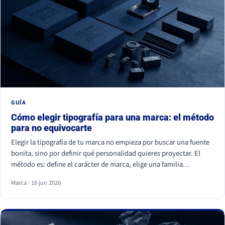
GUÍA
Cómo elegir tipografía para una marca: el método
para no equivocarte
Elegir la tipografía de tu marca no empieza por buscar una fuente
bonita, sino por definir qué personalidad quieres proyectar. El
método es: define el carácter de marca, elige una familia
coherente (serif, sans serif, slab, script o display), valida la
Marca · 18 jun 2026
legibilidad en todos tus soportes, comprueba la licencia
comercial y asegúrate de ser distinto a tu competencia. La fuente
es lo último; la estrategia es lo primero.