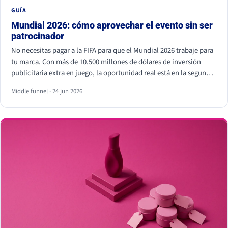
GUÍA
Mundial 2026: cómo aprovechar el evento sin ser
patrocinador
No necesitas pagar a la FIFA para que el Mundial 2026 trabaje para
tu marca. Con más de 10.500 millones de dólares de inversión
publicitaria extra en juego, la oportunidad real está en la segunda
pantalla, el tiempo real y los creadores locales, no dentro del
Middle funnel · 24 jun 2026
estadio. Eso sí, hay líneas que no se cruzan: usar los símbolos
oficiales de la FIFA puede salir muy caro.