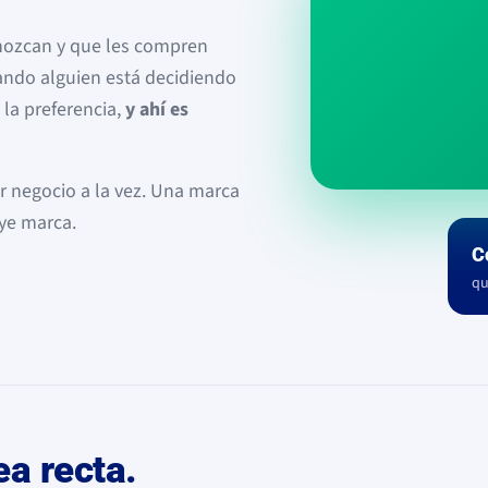
onozcan y que les compren
uando alguien está decidiendo
 la preferencia,
y ahí es
r negocio a la vez. Una marca
ye marca.
C
qu
ea recta.