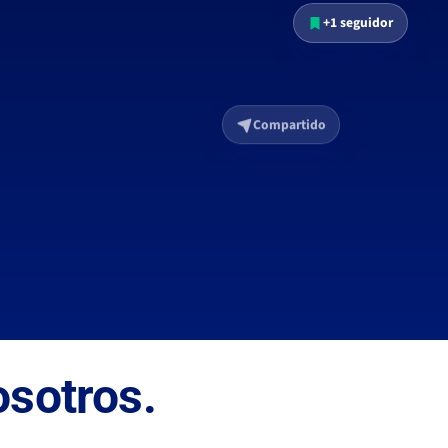
Compartido
osotros
.