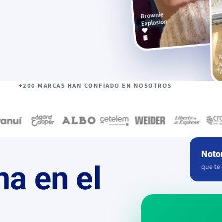
Brownie
203
Explosion
🤎
🍫
3.507
haagendazs_es
188
a
+200 MARCAS HAN CONFIADO EN NOSOTROS
Noto
ana
en el
que te