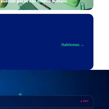
puestan por IA con criterio humano
Hablemos →
● REC