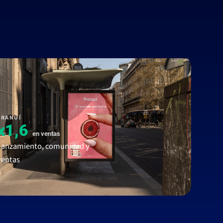
Guardado
FRANUÍ
x1,6
en ventas
Lanzamiento, comunidad y
ventas