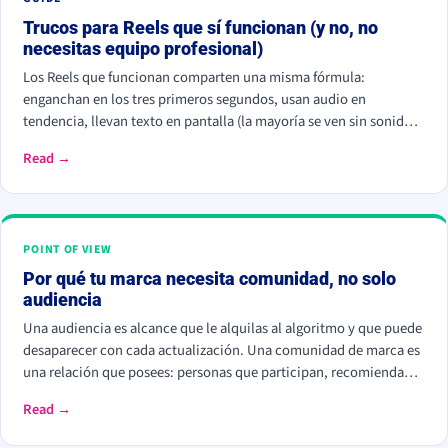
Trucos para Reels que sí funcionan (y no, no
necesitas equipo profesional)
Los Reels que funcionan comparten una misma fórmula:
enganchan en los tres primeros segundos, usan audio en
tendencia, llevan texto en pantalla (la mayoría se ven sin sonido),
están grabados en vertical 9:16 y cuentan una historia antes de
Read →
vender. El algoritmo premia el tiempo de visionado, los
guardados y los compartidos, no los seguidores que ya tienes.
POINT OF VIEW
Por qué tu marca necesita comunidad, no solo
audiencia
Una audiencia es alcance que le alquilas al algoritmo y que puede
desaparecer con cada actualización. Una comunidad de marca es
una relación que posees: personas que participan, recomiendan y
vuelven. La audiencia depende de cuánto pagas por llegar a ella;
Read →
la comunidad sostiene el negocio cuando el alcance pagado falla.