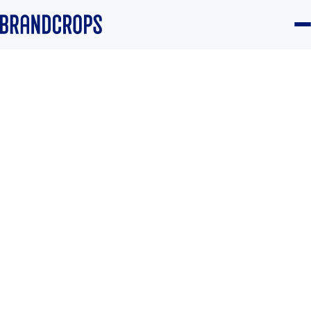
Home
/
Blog
/
Community
GUIDE
TikTok apunta a 2026 con
oportunidades para marcas
pequeñas y grandes
Equipo Brandcrops
·
5 December 2025
·
3 min read
Community
#Comunidad
#TikTok
#Contenido
#Conversión
#IA