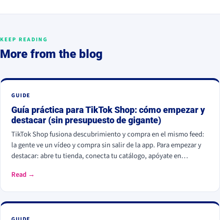
KEEP READING
More from the blog
GUIDE
Guía práctica para TikTok Shop: cómo empezar y
destacar (sin presupuesto de gigante)
TikTok Shop fusiona descubrimiento y compra en el mismo feed:
la gente ve un vídeo y compra sin salir de la app. Para empezar y
destacar: abre tu tienda, conecta tu catálogo, apóyate en
contenido auténtico (founder en cámara), colabora con creadores
Read →
y prueba el directo (live shopping). Funciona: en EE. UU. las
ventas de pequeñas marcas crecieron un 66% en 2025, y el 67% de
los usuarios va a TikTok Shop para descubrir productos, por
delante de Amazon.
GUIDE