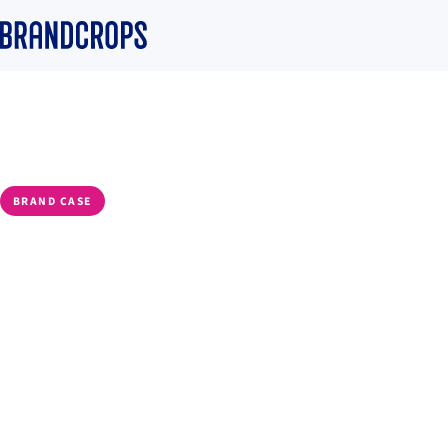
Home
/
Blog
/
Community
BRAND CASE
De followers a fans:
diferencia que mar
contenido con inte
Aroa Sánchez Fernández
·
30 September 2025
·
4 min read