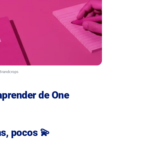
 Brandcrops
aprender de One
s, pocos 💫