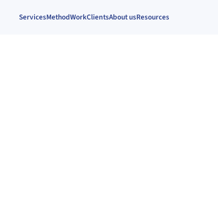
Services
Method
Work
Clients
About us
Resources
 la
ca el
nción