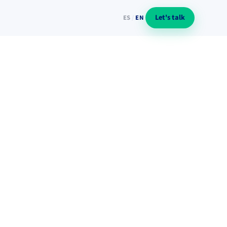
Let's talk
ES
/
EN