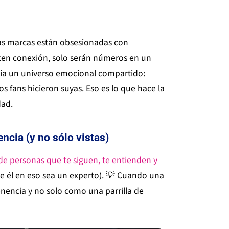
has marcas están obsesionadas con
nten conexión, solo serán números en un
ía un universo emocional compartido:
los fans hicieron suyas. Eso es lo que hace la
dad.
ncia (y no sólo vistas)
de personas que te siguen, te entienden y
e él en eso sea un experto). 💡 Cuando una
encia y no solo como una parrilla de