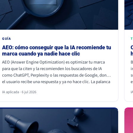
GUÍA
T
AEO: cómo conseguir que la IA recomiende tu
marca cuando ya nadie hace clic
AEO (Answer Engine Optimization) es optimizar tu marca
B
para que la citen y la recomienden los buscadores de IA
i
como ChatGPT, Perplexity o las respuestas de Google, donde
s
el usuario recibe una respuesta y ya no hace clic. La palanca
e
no es escribir más, es dar información citable, ganarte
a
IA aplicada · 6 jul 2026
I
autoridad de terceros y demostrar experiencia real. Empieza
c
hoy, porque la IA ya decide a quién nombrar y a quién
p
ignorar.
a
e
a