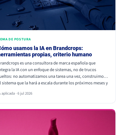
OMA DE POSTURA
Cómo usamos la IA en Brandcrops:
herramientas propias, criterio humano
randcrops es una consultora de marca española que
ntegra la IA con un enfoque de sistemas, no de trucos
ueltos: no automatizamos una tarea una vez, construimos
l sistema que la hará a escala durante los próximos meses y
ños, para nosotros y para nuestros clientes. Lo hacemos
A aplicada · 6 jul 2026
on Claude en el día a día de todo el equipo (contenido,
resentaciones brandeadas, análisis de cuentas y
utomatizaciones con HubSpot) y con herramientas propias
n mejora continua: Echo, ROC y Pulso. El principio: la IA
celera, las personas firman.