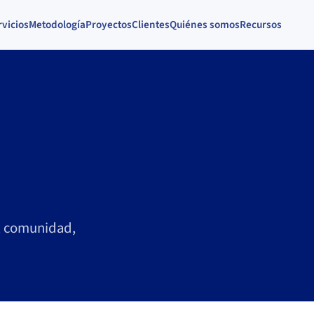
rvicios
Metodología
Proyectos
Clientes
Quiénes somos
Recursos
, comunidad,