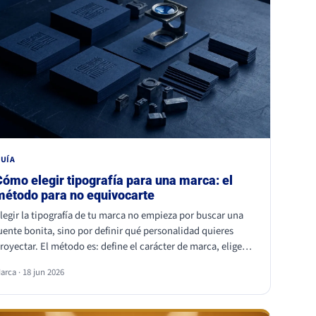
UÍA
Cómo elegir tipografía para una marca: el
método para no equivocarte
legir la tipografía de tu marca no empieza por buscar una
uente bonita, sino por definir qué personalidad quieres
royectar. El método es: define el carácter de marca, elige
na familia coherente (serif, sans serif, slab, script o display),
arca · 18 jun 2026
alida la legibilidad en todos tus soportes, comprueba la
icencia comercial y asegúrate de ser distinto a tu
ompetencia. La fuente es lo último; la estrategia es lo