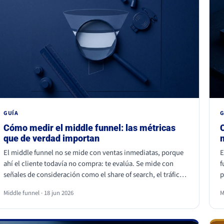
GUÍA
G
Cómo medir el middle funnel: las métricas
que de verdad importan
El middle funnel no se mide con ventas inmediatas, porque
E
ahí el cliente todavía no compra: te evalúa. Se mide con
f
señales de consideración como el share of search, el tráfico
p
de marca, el retorno de visitantes, las conversiones asistidas
u
Middle funnel · 18 jun 2026
M
y la calidad del lead (MQL a SQL). Las impresiones, los likes y
v
los seguidores no cuentan: son volumen, no preferencia.
l
c