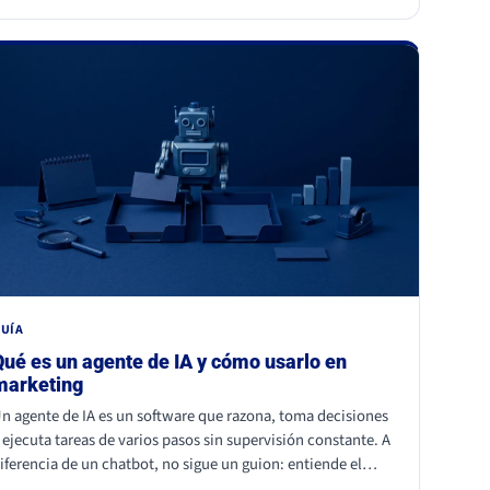
istintas, mismo motor: necesidades humanas profundas
pertenencia, identidad, comunidad y trascendencia). Para
na marca, los dos enseñan lo mismo: la emoción a escala
o se fabrica, se entiende y se respeta, y entrar en esos
omentos sin criterio sale caro.
UÍA
Qué es un agente de IA y cómo usarlo en
marketing
n agente de IA es un software que razona, toma decisiones
 ejecuta tareas de varios pasos sin supervisión constante. A
iferencia de un chatbot, no sigue un guion: entiende el
ontexto y actúa. En marketing ya se usa para personalizar