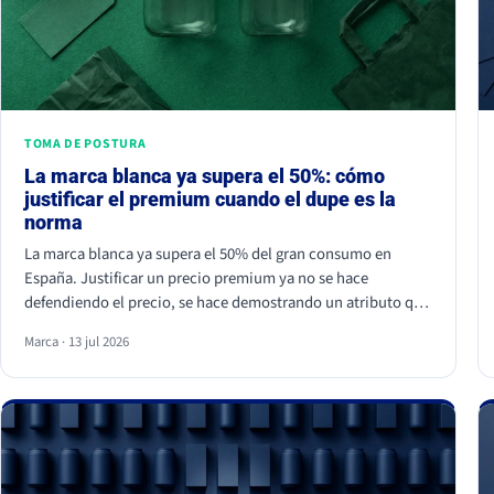
TOMA DE POSTURA
La marca blanca ya supera el 50%: cómo
justificar el premium cuando el dupe es la
norma
La marca blanca ya supera el 50% del gran consumo en
España. Justificar un precio premium ya no se hace
defendiendo el precio, se hace demostrando un atributo que
el dupe no puede copiar. Si tu marca solo compite por
Marca · 13 jul 2026
céntimos, la marca de distribuidor siempre va a ganar.