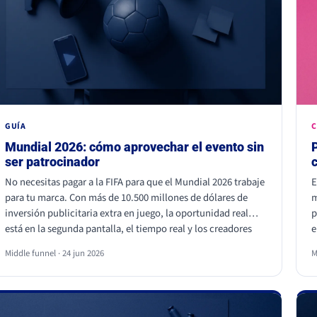
GUÍA
C
Mundial 2026: cómo aprovechar el evento sin
ser patrocinador
No necesitas pagar a la FIFA para que el Mundial 2026 trabaje
E
para tu marca. Con más de 10.500 millones de dólares de
m
inversión publicitaria extra en juego, la oportunidad real
p
está en la segunda pantalla, el tiempo real y los creadores
e
locales, no dentro del estadio. Eso sí, hay líneas que no se
p
Middle funnel · 24 jun 2026
M
cruzan: usar los símbolos oficiales de la FIFA puede salir muy
q
caro.
d