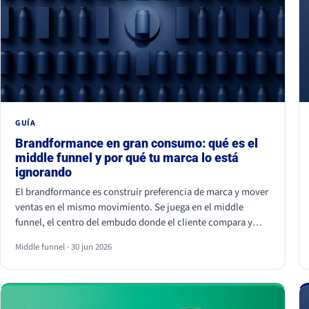
GUÍA
Brandformance en gran consumo: qué es el
middle funnel y por qué tu marca lo está
ignorando
El brandformance es construir preferencia de marca y mover
ventas en el mismo movimiento. Se juega en el middle
funnel, el centro del embudo donde el cliente compara y
elige entre opciones parecidas. La mayoría de marcas de
Middle funnel · 30 jun 2026
gran consumo invierte en los extremos (notoriedad y precio)
y deja ese centro vacío, que es justo donde se gana o se
pierde la venta frente a la marca blanca.