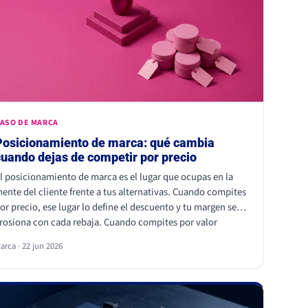
ASO DE MARCA
Posicionamiento de marca: qué cambia
cuando dejas de competir por precio
l posicionamiento de marca es el lugar que ocupas en la
ente del cliente frente a tus alternativas. Cuando compites
or precio, ese lugar lo define el descuento y tu margen se
rosiona con cada rebaja. Cuando compites por valor
ercibido, el cliente paga más por elegirte: Kantar calcula
arca · 22 jun 2026
ue las marcas percibidas como significativamente
iferentes consiguen que se pague hasta un 38% más.