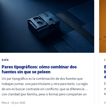
p
GUÍA
E
Pares tipográficos: cómo combinar dos
fuentes sin que se peleen
Un par tipográfico es la combinación de dos fuentes que
E
trabajan juntas: una para titulares y otra para texto. La regla
m
de oro es buscar contraste sin conflicto: que se diferencien
M
con claridad (por familia, peso o forma) pero compartan un
d
mismo aire. La combinación más segura es serif para titular y
Marca · 18 jun 2026
I
q
sans serif para texto, o al revés. Lo que nunca funciona es