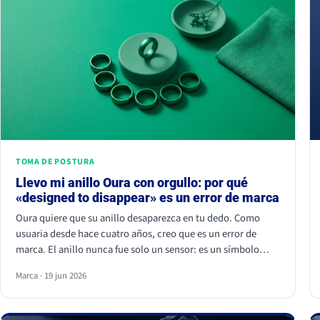
TOMA DE POSTURA
Llevo mi anillo Oura con orgullo: por qué
«designed to disappear» es un error de marca
Oura quiere que su anillo desaparezca en tu dedo. Como
usuaria desde hace cuatro años, creo que es un error de
marca. El anillo nunca fue solo un sensor: es un símbolo
visible de pertenencia, un ritual de autocuidado y una señal
Marca · 19 jun 2026
de estatus. Cuando borras el símbolo, apagas a la
comunidad que lo hizo valer.