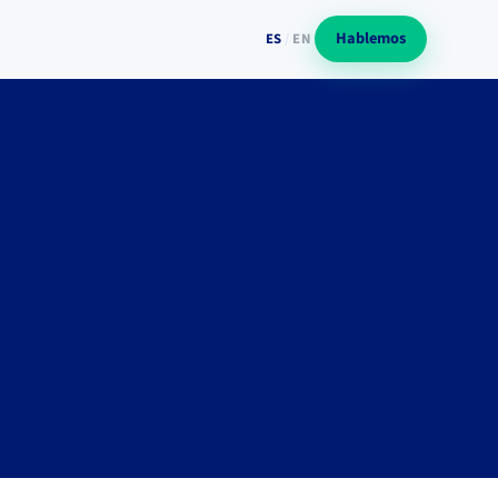
Hablemos
ES
/
EN