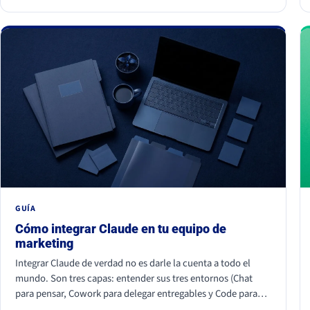
juntos hacen que tu marca parezca improvisada. La buena
noticia: todos se corrigen con criterio, no con presupuesto.
GUÍA
Cómo integrar Claude en tu equipo de
marketing
Integrar Claude de verdad no es darle la cuenta a todo el
mundo. Son tres capas: entender sus tres entornos (Chat
para pensar, Cowork para delegar entregables y Code para
construir), conectar tus herramientas reales (HubSpot, Apify,