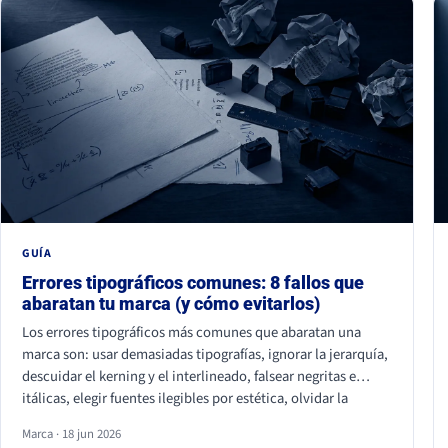
GUÍA
Errores tipográficos comunes: 8 fallos que
abaratan tu marca (y cómo evitarlos)
Los errores tipográficos más comunes que abaratan una
marca son: usar demasiadas tipografías, ignorar la jerarquía,
descuidar el kerning y el interlineado, falsear negritas e
itálicas, elegir fuentes ilegibles por estética, olvidar la
accesibilidad, usar fuentes sin licencia y ser idéntico a la
Marca · 18 jun 2026
competencia. Casi ninguno se nota de uno en uno, pero