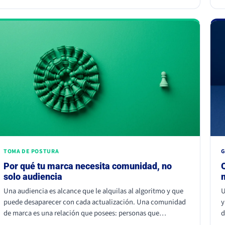
d
juntar dos fuentes parecidas pero no iguales: el ojo nota el
(
choque aunque no sepa por qué.
u
n
m
TOMA DE POSTURA
G
Por qué tu marca necesita comunidad, no
solo audiencia
Una audiencia es alcance que le alquilas al algoritmo y que
U
puede desaparecer con cada actualización. Una comunidad
y
de marca es una relación que posees: personas que
d
participan, recomiendan y vuelven. La audiencia depende de
c