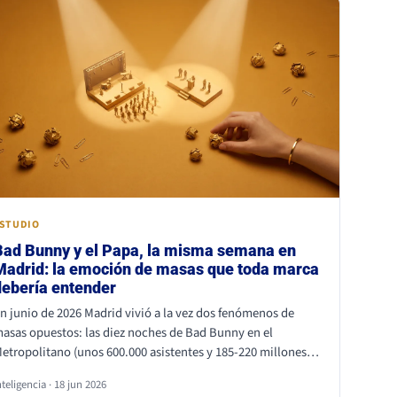
rimero.
STUDIO
Bad Bunny y el Papa, la misma semana en
Madrid: la emoción de masas que toda marca
debería entender
n junio de 2026 Madrid vivió a la vez dos fenómenos de
asas opuestos: las diez noches de Bad Bunny en el
etropolitano (unos 600.000 asistentes y 185-220 millones
e euros de impacto) y la primera visita papal a España en
nteligencia · 18 jun 2026
uince años, con Cibeles y el Bernabéu llenos. Superficies