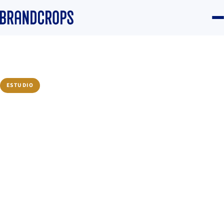
Inicio
/
Blog
/
Inteligencia
ESTUDIO
Synthetic personas y digital
twins: el nuevo research
social-first
Daniela Goicoechea
·
25 de noviembre de 2025
·
17 min de lectura
Inteligencia
#Social listening
#Redes sociales
#IA