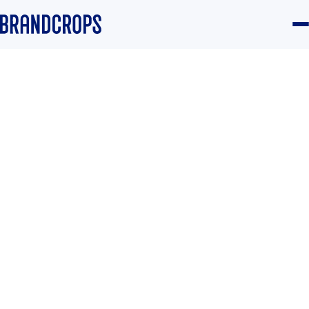
Inicio
/
Blog
/
Middle funnel
GUÍA
Qué es el brand funnel y por
qué la fidelidad de marca lo
cambia todo
Equipo Brandcrops
·
12 de junio de 2024
·
4 min de lectura
Middle funnel
#Middle funnel
#Fidelización