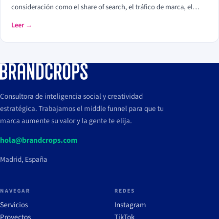
consideración como el share of search, el tráfico de marca, el
retorno de visitantes, las conversiones asistidas y la calidad del
Leer →
lead (MQL a SQL). Las impresiones, los likes y los seguidores no
cuentan: son volumen, no preferencia.
Consultora de inteligencia social y creatividad
estratégica. Trabajamos el middle funnel para que tu
marca aumente su valor y la gente te elija.
hola@brandcrops.com
Madrid, España
NAVEGAR
REDES
Servicios
Instagram
Proyectos
TikTok