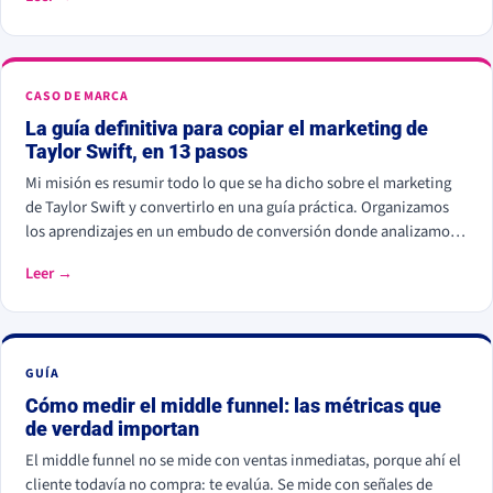
estrategia de middle funnel.
CASO DE MARCA
La guía definitiva para copiar el marketing de
Taylor Swift, en 13 pasos
Mi misión es resumir todo lo que se ha dicho sobre el marketing
de Taylor Swift y convertirlo en una guía práctica. Organizamos
los aprendizajes en un embudo de conversión donde analizamos
el viaje del cliente en cada punto de contacto con la marca, desde
Leer →
el reconocimiento hasta la fidelización.
GUÍA
Cómo medir el middle funnel: las métricas que
de verdad importan
El middle funnel no se mide con ventas inmediatas, porque ahí el
cliente todavía no compra: te evalúa. Se mide con señales de