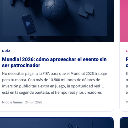
GUÍA
C
Mundial 2026: cómo aprovechar el evento sin
ser patrocinador
No necesitas pagar a la FIFA para que el Mundial 2026 trabaje
E
para tu marca. Con más de 10.500 millones de dólares de
m
inversión publicitaria extra en juego, la oportunidad real
p
está en la segunda pantalla, el tiempo real y los creadores
e
locales, no dentro del estadio. Eso sí, hay líneas que no se
p
Middle funnel · 24 jun 2026
M
cruzan: usar los símbolos oficiales de la FIFA puede salir muy
q
caro.
d