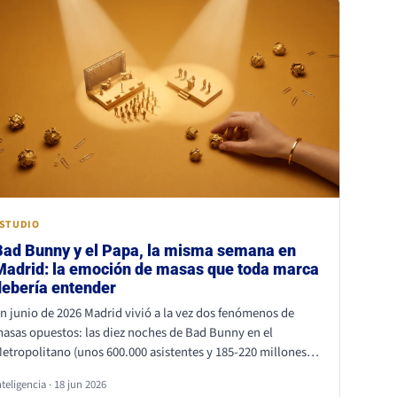
rimero.
STUDIO
Bad Bunny y el Papa, la misma semana en
Madrid: la emoción de masas que toda marca
debería entender
n junio de 2026 Madrid vivió a la vez dos fenómenos de
asas opuestos: las diez noches de Bad Bunny en el
etropolitano (unos 600.000 asistentes y 185-220 millones
e euros de impacto) y la primera visita papal a España en
nteligencia · 18 jun 2026
uince años, con Cibeles y el Bernabéu llenos. Superficies