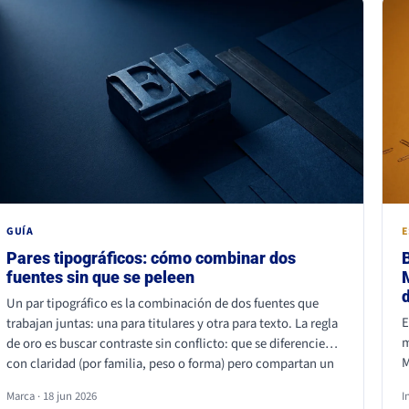
p
GUÍA
E
Pares tipográficos: cómo combinar dos
fuentes sin que se peleen
Un par tipográfico es la combinación de dos fuentes que
E
trabajan juntas: una para titulares y otra para texto. La regla
m
de oro es buscar contraste sin conflicto: que se diferencien
M
con claridad (por familia, peso o forma) pero compartan un
d
mismo aire. La combinación más segura es serif para titular y
Marca · 18 jun 2026
I
q
sans serif para texto, o al revés. Lo que nunca funciona es