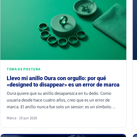
TOMA DE POSTURA
Llevo mi anillo Oura con orgullo: por qué
«designed to disappear» es un error de marca
Oura quiere que su anillo desaparezca en tu dedo. Como
usuaria desde hace cuatro años, creo que es un error de
marca. El anillo nunca fue solo un sensor: es un símbolo
visible de pertenencia, un ritual de autocuidado y una señal
Marca · 19 jun 2026
de estatus. Cuando borras el símbolo, apagas a la
comunidad que lo hizo valer.