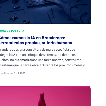
OMA DE POSTURA
Cómo usamos la IA en Brandcrops:
herramientas propias, criterio humano
randcrops es una consultora de marca española que
ntegra la IA con un enfoque de sistemas, no de trucos
ueltos: no automatizamos una tarea una vez, construimos
l sistema que la hará a escala durante los próximos meses y
ños, para nosotros y para nuestros clientes. Lo hacemos
A aplicada · 6 jul 2026
on Claude en el día a día de todo el equipo (contenido,
resentaciones brandeadas, análisis de cuentas y
utomatizaciones con HubSpot) y con herramientas propias
n mejora continua: Echo, ROC y Pulso. El principio: la IA
celera, las personas firman.