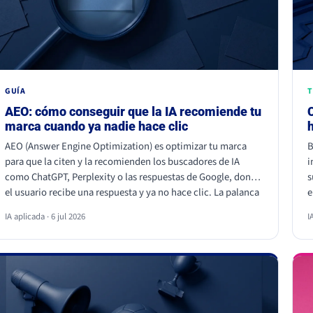
GUÍA
T
AEO: cómo conseguir que la IA recomiende tu
marca cuando ya nadie hace clic
AEO (Answer Engine Optimization) es optimizar tu marca
B
para que la citen y la recomienden los buscadores de IA
i
como ChatGPT, Perplexity o las respuestas de Google, donde
s
el usuario recibe una respuesta y ya no hace clic. La palanca
e
no es escribir más, es dar información citable, ganarte
a
IA aplicada · 6 jul 2026
I
autoridad de terceros y demostrar experiencia real. Empieza
c
hoy, porque la IA ya decide a quién nombrar y a quién
p
ignorar.
a
e
a