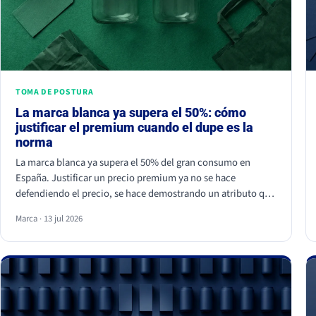
TOMA DE POSTURA
La marca blanca ya supera el 50%: cómo
justificar el premium cuando el dupe es la
norma
La marca blanca ya supera el 50% del gran consumo en
España. Justificar un precio premium ya no se hace
defendiendo el precio, se hace demostrando un atributo que
el dupe no puede copiar. Si tu marca solo compite por
Marca · 13 jul 2026
céntimos, la marca de distribuidor siempre va a ganar.