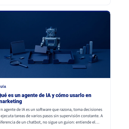
istintas, mismo motor: necesidades humanas profundas
pertenencia, identidad, comunidad y trascendencia). Para
na marca, los dos enseñan lo mismo: la emoción a escala
o se fabrica, se entiende y se respeta, y entrar en esos
omentos sin criterio sale caro.
UÍA
Qué es un agente de IA y cómo usarlo en
marketing
n agente de IA es un software que razona, toma decisiones
 ejecuta tareas de varios pasos sin supervisión constante. A
iferencia de un chatbot, no sigue un guion: entiende el
ontexto y actúa. En marketing ya se usa para personalizar