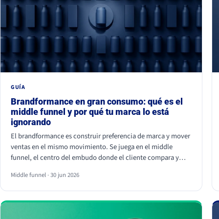
GUÍA
Brandformance en gran consumo: qué es el
middle funnel y por qué tu marca lo está
ignorando
El brandformance es construir preferencia de marca y mover
ventas en el mismo movimiento. Se juega en el middle
funnel, el centro del embudo donde el cliente compara y
elige entre opciones parecidas. La mayoría de marcas de
Middle funnel · 30 jun 2026
gran consumo invierte en los extremos (notoriedad y precio)
y deja ese centro vacío, que es justo donde se gana o se
pierde la venta frente a la marca blanca.