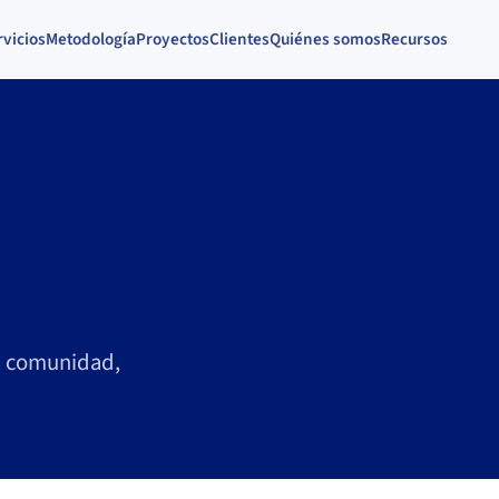
rvicios
Metodología
Proyectos
Clientes
Quiénes somos
Recursos
, comunidad,