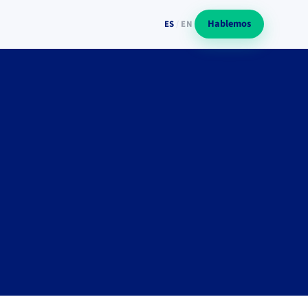
Hablemos
ES
/
EN