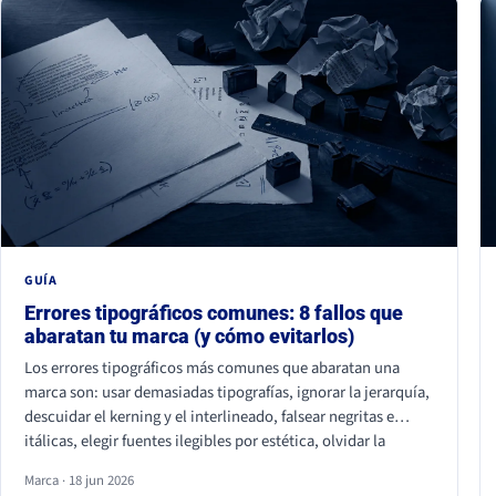
GUÍA
Errores tipográficos comunes: 8 fallos que
abaratan tu marca (y cómo evitarlos)
Los errores tipográficos más comunes que abaratan una
marca son: usar demasiadas tipografías, ignorar la jerarquía,
descuidar el kerning y el interlineado, falsear negritas e
itálicas, elegir fuentes ilegibles por estética, olvidar la
accesibilidad, usar fuentes sin licencia y ser idéntico a la
Marca · 18 jun 2026
competencia. Casi ninguno se nota de uno en uno, pero