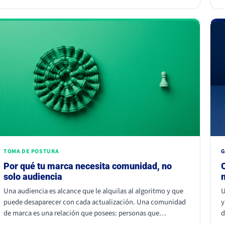
d
juntar dos fuentes parecidas pero no iguales: el ojo nota el
(
choque aunque no sepa por qué.
u
n
m
TOMA DE POSTURA
G
Por qué tu marca necesita comunidad, no
solo audiencia
Una audiencia es alcance que le alquilas al algoritmo y que
U
puede desaparecer con cada actualización. Una comunidad
y
de marca es una relación que posees: personas que
d
participan, recomiendan y vuelven. La audiencia depende de
c