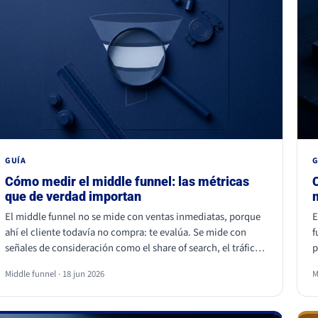
GUÍA
G
Cómo medir el middle funnel: las métricas
que de verdad importan
El middle funnel no se mide con ventas inmediatas, porque
E
ahí el cliente todavía no compra: te evalúa. Se mide con
f
señales de consideración como el share of search, el tráfico
p
de marca, el retorno de visitantes, las conversiones asistidas
u
Middle funnel · 18 jun 2026
M
y la calidad del lead (MQL a SQL). Las impresiones, los likes y
v
los seguidores no cuentan: son volumen, no preferencia.
l
c