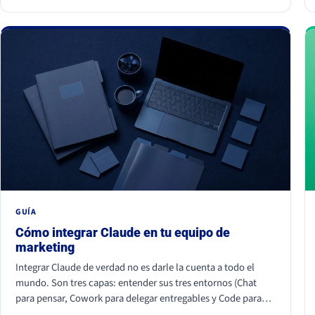
juntos hacen que tu marca parezca improvisada. La buena
noticia: todos se corrigen con criterio, no con presupuesto.
GUÍA
Cómo integrar Claude en tu equipo de
marketing
Integrar Claude de verdad no es darle la cuenta a todo el
mundo. Son tres capas: entender sus tres entornos (Chat
para pensar, Cowork para delegar entregables y Code para
construir), conectar tus herramientas reales (HubSpot, Apify,