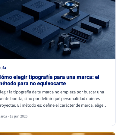
UÍA
Cómo elegir tipografía para una marca: el
método para no equivocarte
legir la tipografía de tu marca no empieza por buscar una
uente bonita, sino por definir qué personalidad quieres
royectar. El método es: define el carácter de marca, elige
na familia coherente (serif, sans serif, slab, script o display),
arca · 18 jun 2026
alida la legibilidad en todos tus soportes, comprueba la
icencia comercial y asegúrate de ser distinto a tu
ompetencia. La fuente es lo último; la estrategia es lo