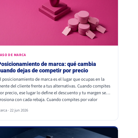
ASO DE MARCA
Posicionamiento de marca: qué cambia
cuando dejas de competir por precio
l posicionamiento de marca es el lugar que ocupas en la
ente del cliente frente a tus alternativas. Cuando compites
or precio, ese lugar lo define el descuento y tu margen se
rosiona con cada rebaja. Cuando compites por valor
ercibido, el cliente paga más por elegirte: Kantar calcula
arca · 22 jun 2026
ue las marcas percibidas como significativamente
iferentes consiguen que se pague hasta un 38% más.