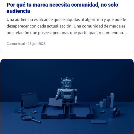
Por qué tu marca necesita comunidad, no solo
audiencia
Una audiencia es alcance que le alquilas al algoritmo y que puede
desaparecer con cada actualización. Una comunidad de marca es
una relación que posees: personas que participan, recomiendan y
vuelven. La audiencia depende de cuánto pagas por llegar a ella; la
Comunidad · 15 jun 2026
comunidad sostiene el negocio cuando el alcance pagado falla.