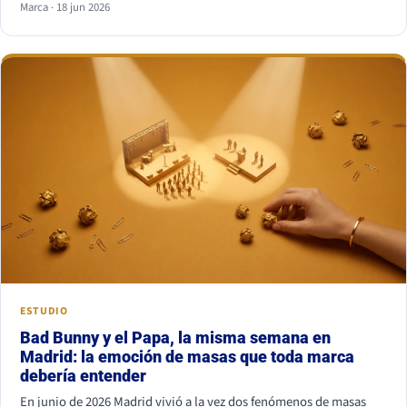
Marca · 18 jun 2026
combinación más segura es serif para titular y sans serif para
texto, o al revés. Lo que nunca funciona es juntar dos fuentes
parecidas pero no iguales: el ojo nota el choque aunque no sepa
por qué.
ESTUDIO
Bad Bunny y el Papa, la misma semana en
Madrid: la emoción de masas que toda marca
debería entender
En junio de 2026 Madrid vivió a la vez dos fenómenos de masas