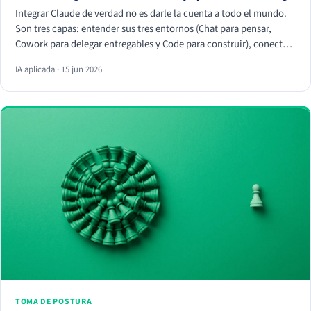
Integrar Claude de verdad no es darle la cuenta a todo el mundo.
Son tres capas: entender sus tres entornos (Chat para pensar,
Cowork para delegar entregables y Code para construir), conectar
tus herramientas reales (HubSpot, Apify, Drive, Slack) por MCP
IA aplicada · 15 jun 2026
para que trabaje con tus datos, y crear Skills que conviertan
vuestra forma de trabajar en algo repetible. La magia no está en el
chat, está en los conectores y los Skills.
TOMA DE POSTURA