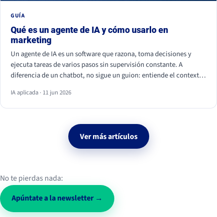
GUÍA
Qué es un agente de IA y cómo usarlo en
marketing
Un agente de IA es un software que razona, toma decisiones y
ejecuta tareas de varios pasos sin supervisión constante. A
diferencia de un chatbot, no sigue un guion: entiende el contexto
y actúa. En marketing ya se usa para personalizar campañas,
IA aplicada · 11 jun 2026
analizar datos, calificar leads y monitorizar la conversación social.
Ver más artículos
No te pierdas nada:
Apúntate a la newsletter →