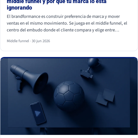
middle funnel y por qué tu marca lo está
ignorando
El brandformance es construir preferencia de marca y mover
ventas en el mismo movimiento. Se juega en el middle funnel, el
centro del embudo donde el cliente compara y elige entre
opciones parecidas. La mayoría de marcas de gran consumo
Middle funnel · 30 jun 2026
invierte en los extremos (notoriedad y precio) y deja ese centro
vacío, que es justo donde se gana o se pierde la venta frente a la
marca blanca.