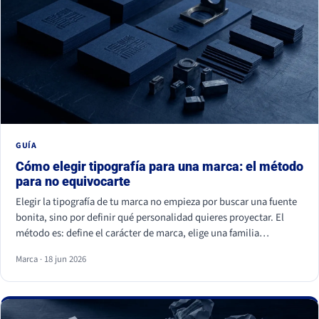
GUÍA
Cómo elegir tipografía para una marca: el método
para no equivocarte
Elegir la tipografía de tu marca no empieza por buscar una fuente
bonita, sino por definir qué personalidad quieres proyectar. El
método es: define el carácter de marca, elige una familia
coherente (serif, sans serif, slab, script o display), valida la
Marca · 18 jun 2026
legibilidad en todos tus soportes, comprueba la licencia
comercial y asegúrate de ser distinto a tu competencia. La fuente
es lo último; la estrategia es lo primero.