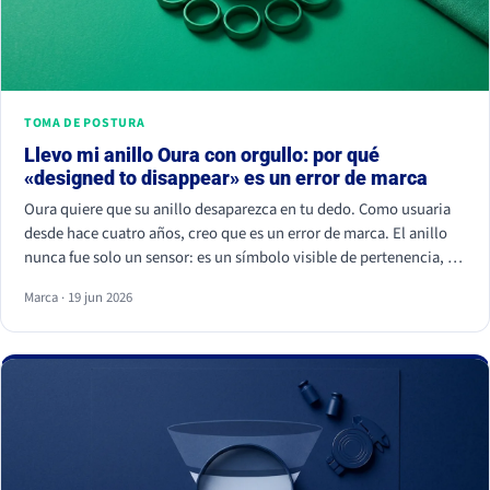
TOMA DE POSTURA
Llevo mi anillo Oura con orgullo: por qué
«designed to disappear» es un error de marca
Oura quiere que su anillo desaparezca en tu dedo. Como usuaria
desde hace cuatro años, creo que es un error de marca. El anillo
nunca fue solo un sensor: es un símbolo visible de pertenencia, un
ritual de autocuidado y una señal de estatus. Cuando borras el
Marca · 19 jun 2026
símbolo, apagas a la comunidad que lo hizo valer.