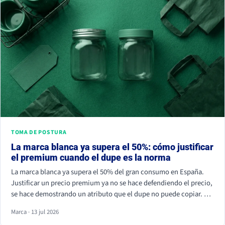
TOMA DE POSTURA
La marca blanca ya supera el 50%: cómo justificar
el premium cuando el dupe es la norma
La marca blanca ya supera el 50% del gran consumo en España.
Justificar un precio premium ya no se hace defendiendo el precio,
se hace demostrando un atributo que el dupe no puede copiar. Si
tu marca solo compite por céntimos, la marca de distribuidor
Marca · 13 jul 2026
siempre va a ganar.