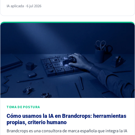
respuesta y ya no hace clic. La palanca no es escribir más, es dar
IA aplicada · 6 jul 2026
información citable, ganarte autoridad de terceros y demostrar
experiencia real. Empieza hoy, porque la IA ya decide a quién
nombrar y a quién ignorar.
TOMA DE POSTURA
Cómo usamos la IA en Brandcrops: herramientas
propias, criterio humano
Brandcrops es una consultora de marca española que integra la IA