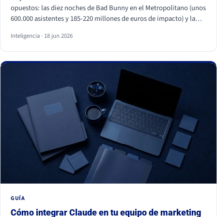
opuestos: las diez noches de Bad Bunny en el Metropolitano (unos
600.000 asistentes y 185-220 millones de euros de impacto) y la
primera visita papal a España en quince años, con Cibeles y el
Inteligencia · 18 jun 2026
Bernabéu llenos. Superficies distintas, mismo motor: necesidades
humanas profundas (pertenencia, identidad, comunidad y
trascendencia). Para una marca, los dos enseñan lo mismo: la
emoción a escala no se fabrica, se entiende y se respeta, y entrar
en esos momentos sin criterio sale caro.
GUÍA
Cómo integrar Claude en tu equipo de marketing