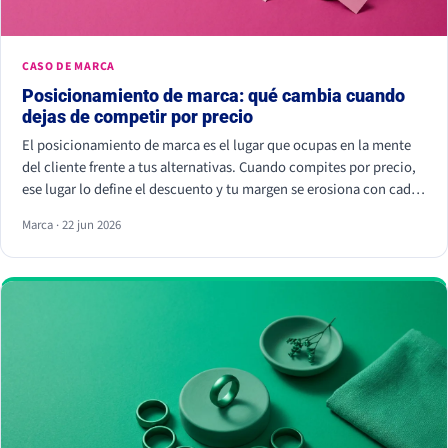
CASO DE MARCA
Posicionamiento de marca: qué cambia cuando
dejas de competir por precio
El posicionamiento de marca es el lugar que ocupas en la mente
del cliente frente a tus alternativas. Cuando compites por precio,
ese lugar lo define el descuento y tu margen se erosiona con cada
rebaja. Cuando compites por valor percibido, el cliente paga más
Marca · 22 jun 2026
por elegirte: Kantar calcula que las marcas percibidas como
significativamente diferentes consiguen que se pague hasta un
38% más.