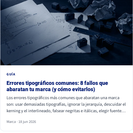
GUÍA
Errores tipográficos comunes: 8 fallos que
abaratan tu marca (y cómo evitarlos)
Los errores tipográficos más comunes que abaratan una marca
son: usar demasiadas tipografías, ignorar la jerarquía, descuidar el
kerning y el interlineado, falsear negritas e itálicas, elegir fuentes
ilegibles por estética, olvidar la accesibilidad, usar fuentes sin
Marca · 18 jun 2026
licencia y ser idéntico a la competencia. Casi ninguno se nota de
uno en uno, pero juntos hacen que tu marca parezca improvisada.