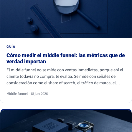
GUÍA
Cómo medir el middle funnel: las métricas que de
verdad importan
El middle funnel no se mide con ventas inmediatas, porque ahí el
cliente todavía no compra: te evalúa. Se mide con señales de
consideración como el share of search, el tráfico de marca, el
retorno de visitantes, las conversiones asistidas y la calidad del
Middle funnel · 18 jun 2026
lead (MQL a SQL). Las impresiones, los likes y los seguidores no
cuentan: son volumen, no preferencia.