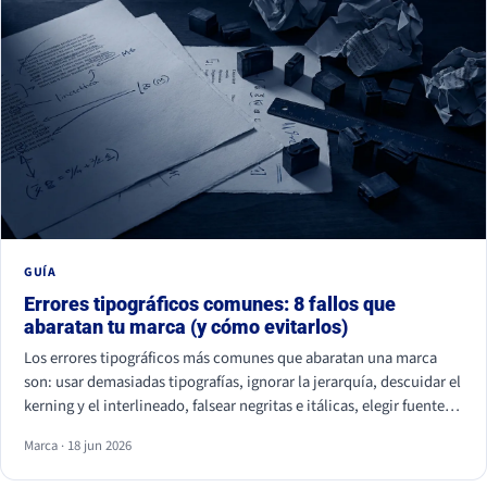
GUÍA
Errores tipográficos comunes: 8 fallos que
abaratan tu marca (y cómo evitarlos)
Los errores tipográficos más comunes que abaratan una marca
son: usar demasiadas tipografías, ignorar la jerarquía, descuidar el
kerning y el interlineado, falsear negritas e itálicas, elegir fuentes
ilegibles por estética, olvidar la accesibilidad, usar fuentes sin
Marca · 18 jun 2026
licencia y ser idéntico a la competencia. Casi ninguno se nota de
uno en uno, pero juntos hacen que tu marca parezca improvisada.