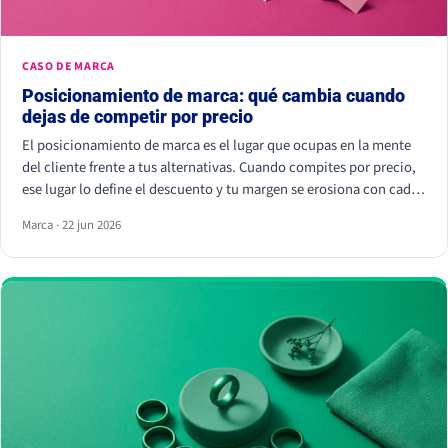
CASO DE MARCA
Posicionamiento de marca: qué cambia cuando
dejas de competir por precio
El posicionamiento de marca es el lugar que ocupas en la mente
del cliente frente a tus alternativas. Cuando compites por precio,
ese lugar lo define el descuento y tu margen se erosiona con cada
rebaja. Cuando compites por valor percibido, el cliente paga más
Marca · 22 jun 2026
por elegirte: Kantar calcula que las marcas percibidas como
significativamente diferentes consiguen que se pague hasta un
38% más.