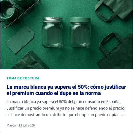
TOMA DE POSTURA
La marca blanca ya supera el 50%: cómo justificar
el premium cuando el dupe es la norma
La marca blanca ya supera el 50% del gran consumo en España.
Justificar un precio premium ya no se hace defendiendo el precio,
se hace demostrando un atributo que el dupe no puede copiar. Si
tu marca solo compite por céntimos, la marca de distribuidor
Marca · 13 jul 2026
siempre va a ganar.