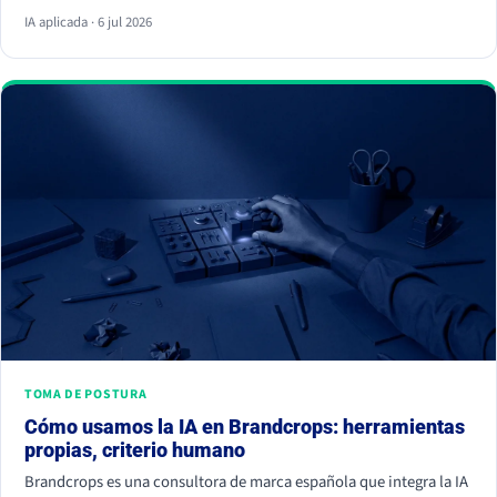
respuesta y ya no hace clic. La palanca no es escribir más, es dar
IA aplicada · 6 jul 2026
información citable, ganarte autoridad de terceros y demostrar
experiencia real. Empieza hoy, porque la IA ya decide a quién
nombrar y a quién ignorar.
TOMA DE POSTURA
Cómo usamos la IA en Brandcrops: herramientas
propias, criterio humano
Brandcrops es una consultora de marca española que integra la IA