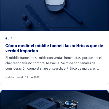
GUÍA
Cómo medir el middle funnel: las métricas que de
verdad importan
El middle funnel no se mide con ventas inmediatas, porque ahí el
cliente todavía no compra: te evalúa. Se mide con señales de
consideración como el share of search, el tráfico de marca, el
retorno de visitantes, las conversiones asistidas y la calidad del
Middle funnel · 18 jun 2026
lead (MQL a SQL). Las impresiones, los likes y los seguidores no
cuentan: son volumen, no preferencia.