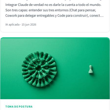
Integrar Claude de verdad no es darle la cuenta a todo el mundo.
Son tres capas: entender sus tres entornos (Chat para pensar,
Cowork para delegar entregables y Code para construir), conectar
tus herramientas reales (HubSpot, Apify, Drive, Slack) por MCP
IA aplicada · 15 jun 2026
para que trabaje con tus datos, y crear Skills que conviertan
vuestra forma de trabajar en algo repetible. La magia no está en el
chat, está en los conectores y los Skills.
TOMA DE POSTURA