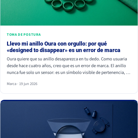
TOMA DE POSTURA
Llevo mi anillo Oura con orgullo: por qué
«designed to disappear» es un error de marca
Oura quiere que su anillo desaparezca en tu dedo. Como usuaria
desde hace cuatro años, creo que es un error de marca. El anillo
nunca fue solo un sensor: es un símbolo visible de pertenencia, un
ritual de autocuidado y una señal de estatus. Cuando borras el
Marca · 19 jun 2026
símbolo, apagas a la comunidad que lo hizo valer.