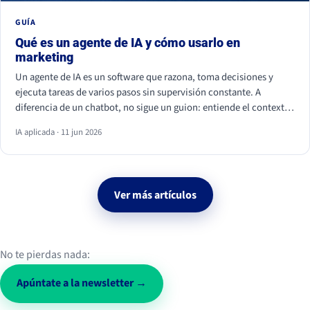
GUÍA
Qué es un agente de IA y cómo usarlo en
marketing
Un agente de IA es un software que razona, toma decisiones y
ejecuta tareas de varios pasos sin supervisión constante. A
diferencia de un chatbot, no sigue un guion: entiende el contexto
y actúa. En marketing ya se usa para personalizar campañas,
IA aplicada · 11 jun 2026
analizar datos, calificar leads y monitorizar la conversación social.
Ver más artículos
No te pierdas nada:
Apúntate a la newsletter →