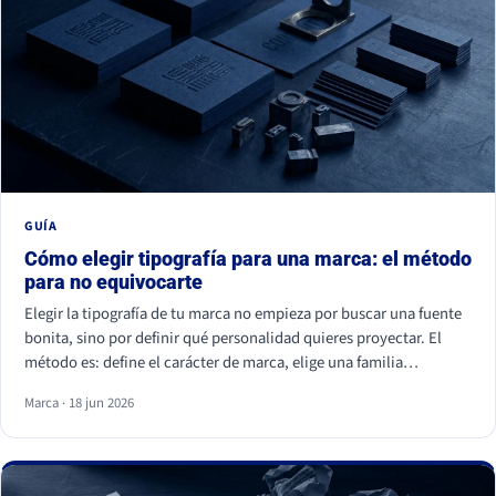
GUÍA
Cómo elegir tipografía para una marca: el método
para no equivocarte
Elegir la tipografía de tu marca no empieza por buscar una fuente
bonita, sino por definir qué personalidad quieres proyectar. El
método es: define el carácter de marca, elige una familia
coherente (serif, sans serif, slab, script o display), valida la
Marca · 18 jun 2026
legibilidad en todos tus soportes, comprueba la licencia
comercial y asegúrate de ser distinto a tu competencia. La fuente
es lo último; la estrategia es lo primero.