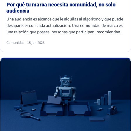
Por qué tu marca necesita comunidad, no solo
audiencia
Una audiencia es alcance que le alquilas al algoritmo y que puede
desaparecer con cada actualización. Una comunidad de marca es
una relación que posees: personas que participan, recomiendan y
vuelven. La audiencia depende de cuánto pagas por llegar a ella; la
Comunidad · 15 jun 2026
comunidad sostiene el negocio cuando el alcance pagado falla.