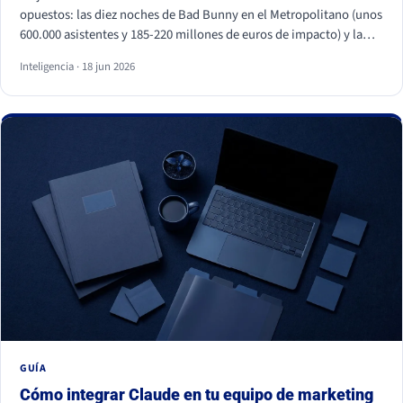
opuestos: las diez noches de Bad Bunny en el Metropolitano (unos
600.000 asistentes y 185-220 millones de euros de impacto) y la
primera visita papal a España en quince años, con Cibeles y el
Inteligencia · 18 jun 2026
Bernabéu llenos. Superficies distintas, mismo motor: necesidades
humanas profundas (pertenencia, identidad, comunidad y
trascendencia). Para una marca, los dos enseñan lo mismo: la
emoción a escala no se fabrica, se entiende y se respeta, y entrar
en esos momentos sin criterio sale caro.
GUÍA
Cómo integrar Claude en tu equipo de marketing