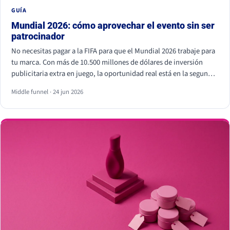
GUÍA
Mundial 2026: cómo aprovechar el evento sin ser
patrocinador
No necesitas pagar a la FIFA para que el Mundial 2026 trabaje para
tu marca. Con más de 10.500 millones de dólares de inversión
publicitaria extra en juego, la oportunidad real está en la segunda
pantalla, el tiempo real y los creadores locales, no dentro del
Middle funnel · 24 jun 2026
estadio. Eso sí, hay líneas que no se cruzan: usar los símbolos
oficiales de la FIFA puede salir muy caro.