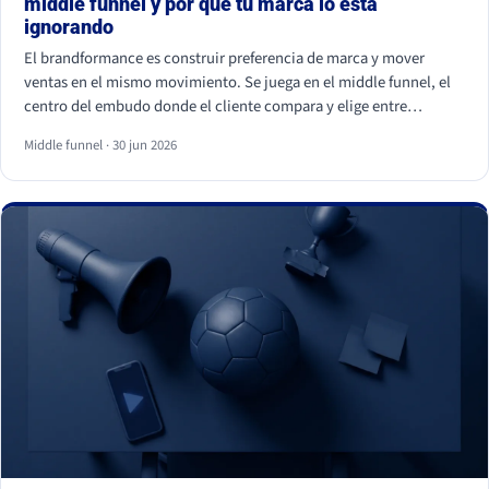
middle funnel y por qué tu marca lo está
ignorando
El brandformance es construir preferencia de marca y mover
ventas en el mismo movimiento. Se juega en el middle funnel, el
centro del embudo donde el cliente compara y elige entre
opciones parecidas. La mayoría de marcas de gran consumo
Middle funnel · 30 jun 2026
invierte en los extremos (notoriedad y precio) y deja ese centro
vacío, que es justo donde se gana o se pierde la venta frente a la
marca blanca.