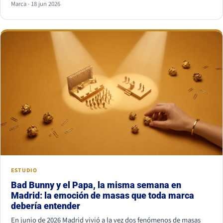
Marca · 18 jun 2026
combinación más segura es serif para titular y sans serif para
texto, o al revés. Lo que nunca funciona es juntar dos fuentes
parecidas pero no iguales: el ojo nota el choque aunque no sepa
por qué.
ESTUDIO
Bad Bunny y el Papa, la misma semana en
Madrid: la emoción de masas que toda marca
debería entender
En junio de 2026 Madrid vivió a la vez dos fenómenos de masas