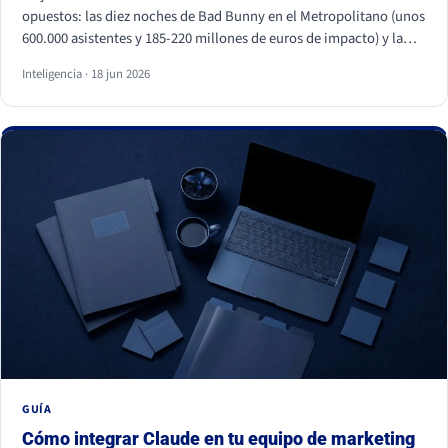
opuestos: las diez noches de Bad Bunny en el Metropolitano (unos
600.000 asistentes y 185-220 millones de euros de impacto) y la
primera visita papal a España en quince años, con Cibeles y el
Inteligencia · 18 jun 2026
Bernabéu llenos. Superficies distintas, mismo motor: necesidades
humanas profundas (pertenencia, identidad, comunidad y
trascendencia). Para una marca, los dos enseñan lo mismo: la
emoción a escala no se fabrica, se entiende y se respeta, y entrar
en esos momentos sin criterio sale caro.
GUÍA
Cómo integrar Claude en tu equipo de marketing