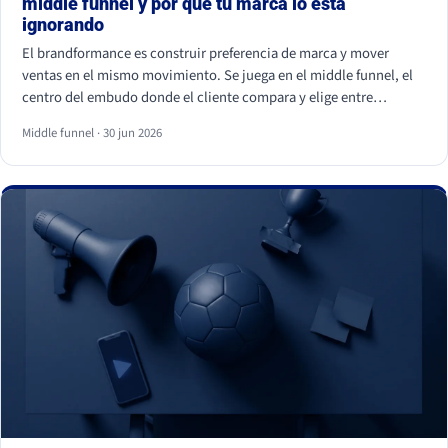
middle funnel y por qué tu marca lo está
ignorando
El brandformance es construir preferencia de marca y mover
ventas en el mismo movimiento. Se juega en el middle funnel, el
centro del embudo donde el cliente compara y elige entre
opciones parecidas. La mayoría de marcas de gran consumo
Middle funnel · 30 jun 2026
invierte en los extremos (notoriedad y precio) y deja ese centro
vacío, que es justo donde se gana o se pierde la venta frente a la
marca blanca.