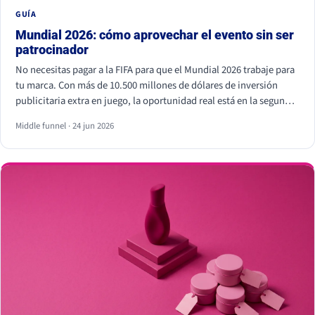
GUÍA
Mundial 2026: cómo aprovechar el evento sin ser
patrocinador
No necesitas pagar a la FIFA para que el Mundial 2026 trabaje para
tu marca. Con más de 10.500 millones de dólares de inversión
publicitaria extra en juego, la oportunidad real está en la segunda
pantalla, el tiempo real y los creadores locales, no dentro del
Middle funnel · 24 jun 2026
estadio. Eso sí, hay líneas que no se cruzan: usar los símbolos
oficiales de la FIFA puede salir muy caro.