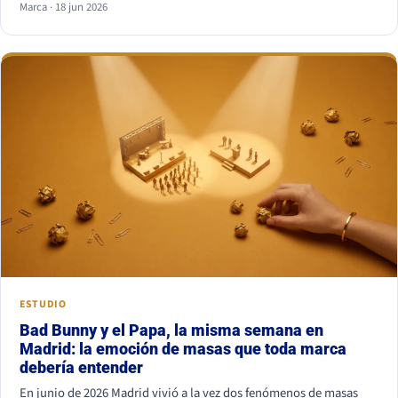
Marca · 18 jun 2026
combinación más segura es serif para titular y sans serif para
texto, o al revés. Lo que nunca funciona es juntar dos fuentes
parecidas pero no iguales: el ojo nota el choque aunque no sepa
por qué.
ESTUDIO
Bad Bunny y el Papa, la misma semana en
Madrid: la emoción de masas que toda marca
debería entender
En junio de 2026 Madrid vivió a la vez dos fenómenos de masas