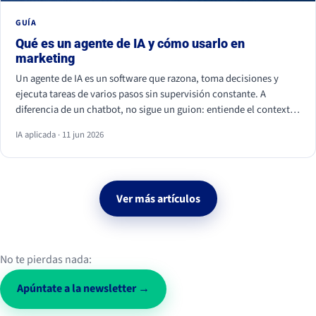
GUÍA
Qué es un agente de IA y cómo usarlo en
marketing
Un agente de IA es un software que razona, toma decisiones y
ejecuta tareas de varios pasos sin supervisión constante. A
diferencia de un chatbot, no sigue un guion: entiende el contexto
y actúa. En marketing ya se usa para personalizar campañas,
IA aplicada · 11 jun 2026
analizar datos, calificar leads y monitorizar la conversación social.
Ver más artículos
No te pierdas nada:
Apúntate a la newsletter →