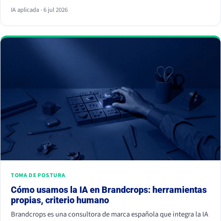
respuesta y ya no hace clic. La palanca no es escribir más, es dar
IA aplicada · 6 jul 2026
información citable, ganarte autoridad de terceros y demostrar
experiencia real. Empieza hoy, porque la IA ya decide a quién
nombrar y a quién ignorar.
TOMA DE POSTURA
Cómo usamos la IA en Brandcrops: herramientas
propias, criterio humano
Brandcrops es una consultora de marca española que integra la IA