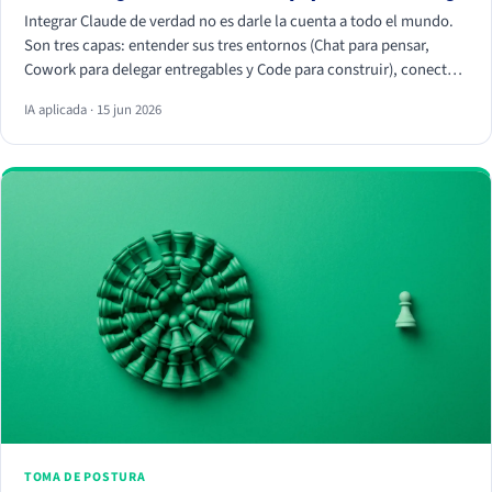
Integrar Claude de verdad no es darle la cuenta a todo el mundo.
Son tres capas: entender sus tres entornos (Chat para pensar,
Cowork para delegar entregables y Code para construir), conectar
tus herramientas reales (HubSpot, Apify, Drive, Slack) por MCP
IA aplicada · 15 jun 2026
para que trabaje con tus datos, y crear Skills que conviertan
vuestra forma de trabajar en algo repetible. La magia no está en el
chat, está en los conectores y los Skills.
TOMA DE POSTURA