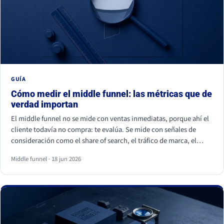
GUÍA
Cómo medir el middle funnel: las métricas que de
verdad importan
El middle funnel no se mide con ventas inmediatas, porque ahí el
cliente todavía no compra: te evalúa. Se mide con señales de
consideración como el share of search, el tráfico de marca, el
retorno de visitantes, las conversiones asistidas y la calidad del
Middle funnel · 18 jun 2026
lead (MQL a SQL). Las impresiones, los likes y los seguidores no
cuentan: son volumen, no preferencia.