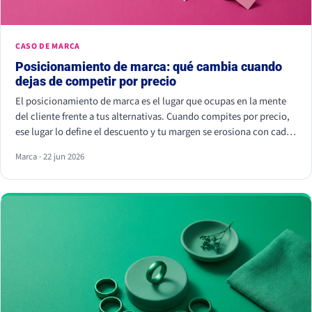
CASO DE MARCA
Posicionamiento de marca: qué cambia cuando
dejas de competir por precio
El posicionamiento de marca es el lugar que ocupas en la mente
del cliente frente a tus alternativas. Cuando compites por precio,
ese lugar lo define el descuento y tu margen se erosiona con cada
rebaja. Cuando compites por valor percibido, el cliente paga más
Marca · 22 jun 2026
por elegirte: Kantar calcula que las marcas percibidas como
significativamente diferentes consiguen que se pague hasta un
38% más.