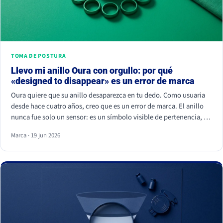
TOMA DE POSTURA
Llevo mi anillo Oura con orgullo: por qué
«designed to disappear» es un error de marca
Oura quiere que su anillo desaparezca en tu dedo. Como usuaria
desde hace cuatro años, creo que es un error de marca. El anillo
nunca fue solo un sensor: es un símbolo visible de pertenencia, un
ritual de autocuidado y una señal de estatus. Cuando borras el
Marca · 19 jun 2026
símbolo, apagas a la comunidad que lo hizo valer.