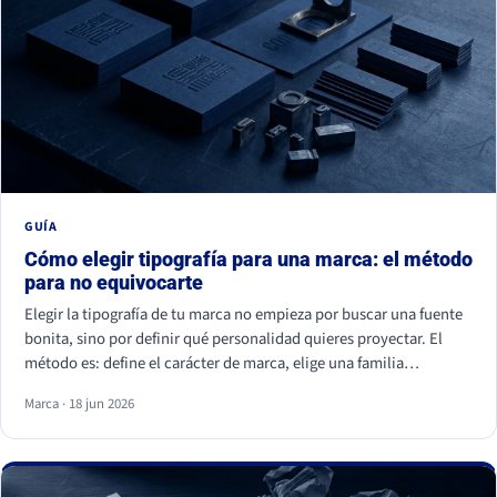
GUÍA
Cómo elegir tipografía para una marca: el método
para no equivocarte
Elegir la tipografía de tu marca no empieza por buscar una fuente
bonita, sino por definir qué personalidad quieres proyectar. El
método es: define el carácter de marca, elige una familia
coherente (serif, sans serif, slab, script o display), valida la
Marca · 18 jun 2026
legibilidad en todos tus soportes, comprueba la licencia
comercial y asegúrate de ser distinto a tu competencia. La fuente
es lo último; la estrategia es lo primero.