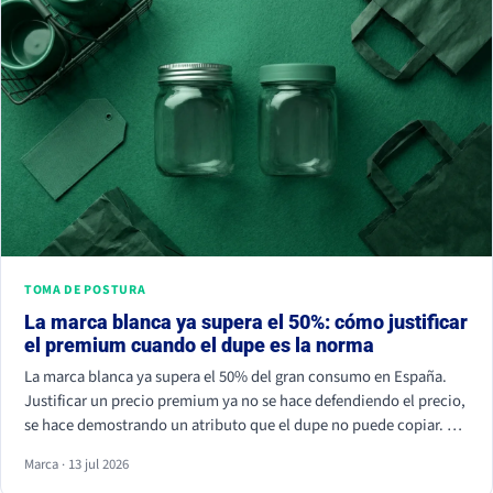
TOMA DE POSTURA
La marca blanca ya supera el 50%: cómo justificar
el premium cuando el dupe es la norma
La marca blanca ya supera el 50% del gran consumo en España.
Justificar un precio premium ya no se hace defendiendo el precio,
se hace demostrando un atributo que el dupe no puede copiar. Si
tu marca solo compite por céntimos, la marca de distribuidor
Marca · 13 jul 2026
siempre va a ganar.