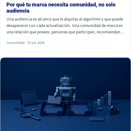
Por qué tu marca necesita comunidad, no solo
audiencia
Una audiencia es alcance que le alquilas al algoritmo y que puede
desaparecer con cada actualización. Una comunidad de marca es
una relación que posees: personas que participan, recomiendan y
vuelven. La audiencia depende de cuánto pagas por llegar a ella; la
Comunidad · 15 jun 2026
comunidad sostiene el negocio cuando el alcance pagado falla.