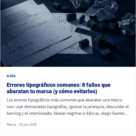
GUÍA
Errores tipográficos comunes: 8 fallos que
abaratan tu marca (y cómo evitarlos)
Los errores tipográficos más comunes que abaratan una marca
son: usar demasiadas tipografías, ignorar la jerarquía, descuidar el
kerning y el interlineado, falsear negritas e itálicas, elegir fuentes
ilegibles por estética, olvidar la accesibilidad, usar fuentes sin
Marca · 18 jun 2026
licencia y ser idéntico a la competencia. Casi ninguno se nota de
uno en uno, pero juntos hacen que tu marca parezca improvisada.