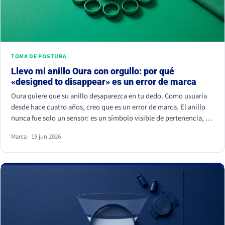
TOMA DE POSTURA
Llevo mi anillo Oura con orgullo: por qué
«designed to disappear» es un error de marca
Oura quiere que su anillo desaparezca en tu dedo. Como usuaria
desde hace cuatro años, creo que es un error de marca. El anillo
nunca fue solo un sensor: es un símbolo visible de pertenencia, un
ritual de autocuidado y una señal de estatus. Cuando borras el
Marca · 19 jun 2026
símbolo, apagas a la comunidad que lo hizo valer.