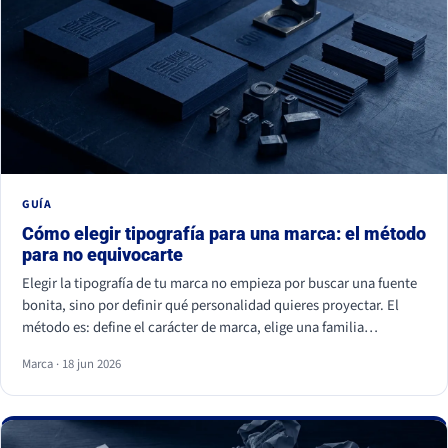
GUÍA
Cómo elegir tipografía para una marca: el método
para no equivocarte
Elegir la tipografía de tu marca no empieza por buscar una fuente
bonita, sino por definir qué personalidad quieres proyectar. El
método es: define el carácter de marca, elige una familia
coherente (serif, sans serif, slab, script o display), valida la
Marca · 18 jun 2026
legibilidad en todos tus soportes, comprueba la licencia
comercial y asegúrate de ser distinto a tu competencia. La fuente
es lo último; la estrategia es lo primero.