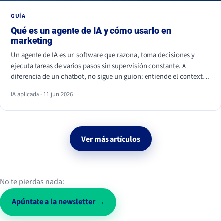
GUÍA
Qué es un agente de IA y cómo usarlo en
marketing
Un agente de IA es un software que razona, toma decisiones y
ejecuta tareas de varios pasos sin supervisión constante. A
diferencia de un chatbot, no sigue un guion: entiende el contexto
y actúa. En marketing ya se usa para personalizar campañas,
IA aplicada · 11 jun 2026
analizar datos, calificar leads y monitorizar la conversación social.
Ver más artículos
No te pierdas nada:
Apúntate a la newsletter →