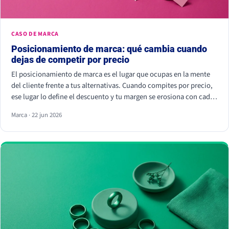
CASO DE MARCA
Posicionamiento de marca: qué cambia cuando
dejas de competir por precio
El posicionamiento de marca es el lugar que ocupas en la mente
del cliente frente a tus alternativas. Cuando compites por precio,
ese lugar lo define el descuento y tu margen se erosiona con cada
rebaja. Cuando compites por valor percibido, el cliente paga más
Marca · 22 jun 2026
por elegirte: Kantar calcula que las marcas percibidas como
significativamente diferentes consiguen que se pague hasta un
38% más.