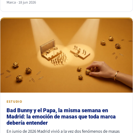
Marca · 18 jun 2026
combinación más segura es serif para titular y sans serif para
texto, o al revés. Lo que nunca funciona es juntar dos fuentes
parecidas pero no iguales: el ojo nota el choque aunque no sepa
por qué.
ESTUDIO
Bad Bunny y el Papa, la misma semana en
Madrid: la emoción de masas que toda marca
debería entender
En junio de 2026 Madrid vivió a la vez dos fenómenos de masas