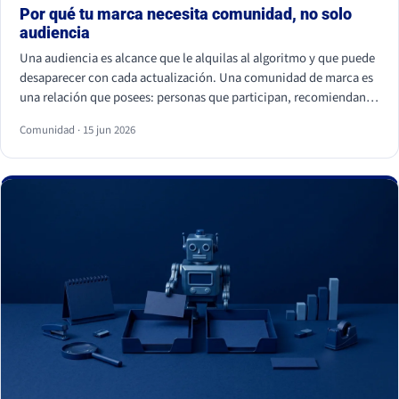
Por qué tu marca necesita comunidad, no solo
audiencia
Una audiencia es alcance que le alquilas al algoritmo y que puede
desaparecer con cada actualización. Una comunidad de marca es
una relación que posees: personas que participan, recomiendan y
vuelven. La audiencia depende de cuánto pagas por llegar a ella; la
Comunidad · 15 jun 2026
comunidad sostiene el negocio cuando el alcance pagado falla.