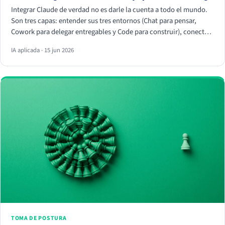
Integrar Claude de verdad no es darle la cuenta a todo el mundo.
Son tres capas: entender sus tres entornos (Chat para pensar,
Cowork para delegar entregables y Code para construir), conectar
tus herramientas reales (HubSpot, Apify, Drive, Slack) por MCP
IA aplicada · 15 jun 2026
para que trabaje con tus datos, y crear Skills que conviertan
vuestra forma de trabajar en algo repetible. La magia no está en el
chat, está en los conectores y los Skills.
TOMA DE POSTURA