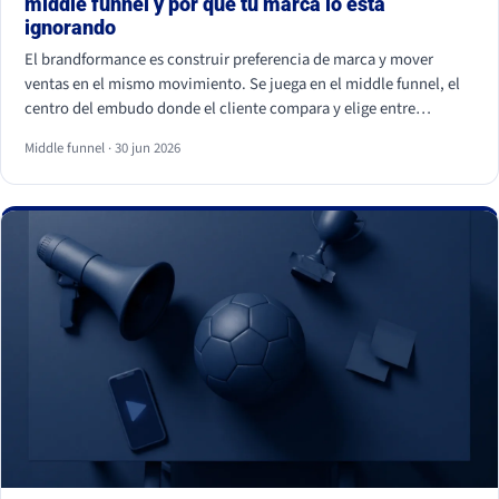
middle funnel y por qué tu marca lo está
ignorando
El brandformance es construir preferencia de marca y mover
ventas en el mismo movimiento. Se juega en el middle funnel, el
centro del embudo donde el cliente compara y elige entre
opciones parecidas. La mayoría de marcas de gran consumo
Middle funnel · 30 jun 2026
invierte en los extremos (notoriedad y precio) y deja ese centro
vacío, que es justo donde se gana o se pierde la venta frente a la
marca blanca.