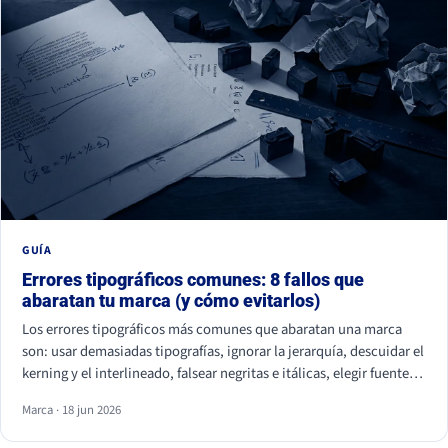
GUÍA
Errores tipográficos comunes: 8 fallos que
abaratan tu marca (y cómo evitarlos)
Los errores tipográficos más comunes que abaratan una marca
son: usar demasiadas tipografías, ignorar la jerarquía, descuidar el
kerning y el interlineado, falsear negritas e itálicas, elegir fuentes
ilegibles por estética, olvidar la accesibilidad, usar fuentes sin
Marca · 18 jun 2026
licencia y ser idéntico a la competencia. Casi ninguno se nota de
uno en uno, pero juntos hacen que tu marca parezca improvisada.