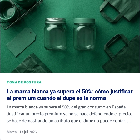
TOMA DE POSTURA
La marca blanca ya supera el 50%: cómo justificar
el premium cuando el dupe es la norma
La marca blanca ya supera el 50% del gran consumo en España.
Justificar un precio premium ya no se hace defendiendo el precio,
se hace demostrando un atributo que el dupe no puede copiar. Si
tu marca solo compite por céntimos, la marca de distribuidor
Marca · 13 jul 2026
siempre va a ganar.