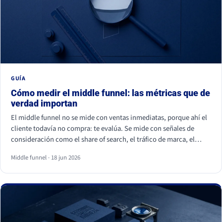
GUÍA
Cómo medir el middle funnel: las métricas que de
verdad importan
El middle funnel no se mide con ventas inmediatas, porque ahí el
cliente todavía no compra: te evalúa. Se mide con señales de
consideración como el share of search, el tráfico de marca, el
retorno de visitantes, las conversiones asistidas y la calidad del
Middle funnel · 18 jun 2026
lead (MQL a SQL). Las impresiones, los likes y los seguidores no
cuentan: son volumen, no preferencia.