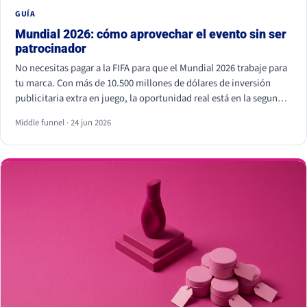
GUÍA
Mundial 2026: cómo aprovechar el evento sin ser
patrocinador
No necesitas pagar a la FIFA para que el Mundial 2026 trabaje para
tu marca. Con más de 10.500 millones de dólares de inversión
publicitaria extra en juego, la oportunidad real está en la segunda
pantalla, el tiempo real y los creadores locales, no dentro del
Middle funnel · 24 jun 2026
estadio. Eso sí, hay líneas que no se cruzan: usar los símbolos
oficiales de la FIFA puede salir muy caro.