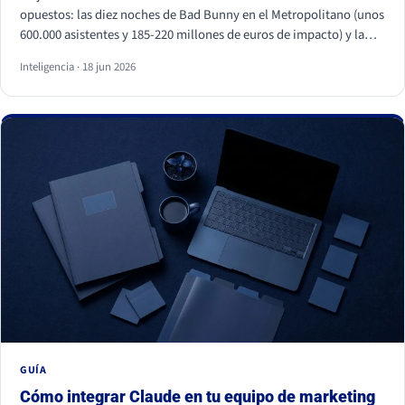
opuestos: las diez noches de Bad Bunny en el Metropolitano (unos
600.000 asistentes y 185-220 millones de euros de impacto) y la
primera visita papal a España en quince años, con Cibeles y el
Inteligencia · 18 jun 2026
Bernabéu llenos. Superficies distintas, mismo motor: necesidades
humanas profundas (pertenencia, identidad, comunidad y
trascendencia). Para una marca, los dos enseñan lo mismo: la
emoción a escala no se fabrica, se entiende y se respeta, y entrar
en esos momentos sin criterio sale caro.
GUÍA
Cómo integrar Claude en tu equipo de marketing