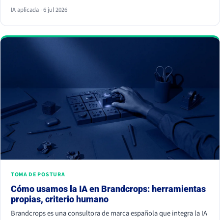
respuesta y ya no hace clic. La palanca no es escribir más, es dar
IA aplicada · 6 jul 2026
información citable, ganarte autoridad de terceros y demostrar
experiencia real. Empieza hoy, porque la IA ya decide a quién
nombrar y a quién ignorar.
TOMA DE POSTURA
Cómo usamos la IA en Brandcrops: herramientas
propias, criterio humano
Brandcrops es una consultora de marca española que integra la IA