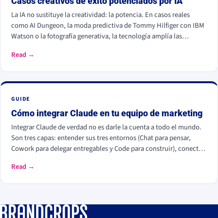
Casos creativos de éxito potenciados por IA
La IA no sustituye la creatividad: la potencia. En casos reales
como AI Dungeon, la moda predictiva de Tommy Hilfiger con IBM
Watson o la fotografía generativa, la tecnología amplía las
posibilidades, pero la dirección de arte y el criterio humano
Read →
siguen siendo insustituibles.
GUIDE
Cómo integrar Claude en tu equipo de marketing
Integrar Claude de verdad no es darle la cuenta a todo el mundo.
Son tres capas: entender sus tres entornos (Chat para pensar,
Cowork para delegar entregables y Code para construir), conectar
tus herramientas reales (HubSpot, Apify, Drive, Slack) por MCP
Read →
para que trabaje con tus datos, y crear Skills que conviertan
vuestra forma de trabajar en algo repetible. La magia no está en el
chat, está en los conectores y los Skills.