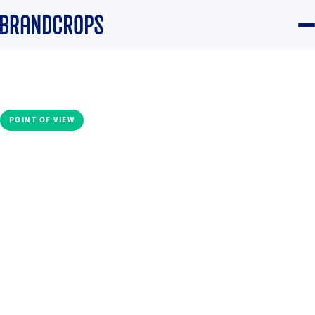
Home
/
Blog
/
Applied AI
POINT OF VIEW
Creador: qué significa crear
y por qué la IA no puede ser
autora según la ley
Equipo Brandcrops
·
10 April 2025
·
3 min read
Applied AI
#IA