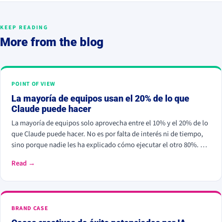
KEEP READING
More from the blog
POINT OF VIEW
La mayoría de equipos usan el 20% de lo que
Claude puede hacer
La mayoría de equipos solo aprovecha entre el 10% y el 20% de lo
que Claude puede hacer. No es por falta de interés ni de tiempo,
sino porque nadie les ha explicado cómo ejecutar el otro 80%. El
error más común es usarlo como un buscador en lugar de trabajar
Read →
con contexto, estructura e instrucciones claras.
BRAND CASE