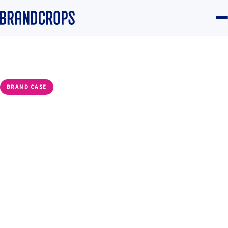
Home
/
Blog
/
Brand
BRAND CASE
Cómo tu labial es un
símbolo de status y qué
podemos aprender las
marcas
Daniela Goicoechea
·
30 May 2024
·
8 min read
Brand
#Branding
#Diferenciación
#Tendencias