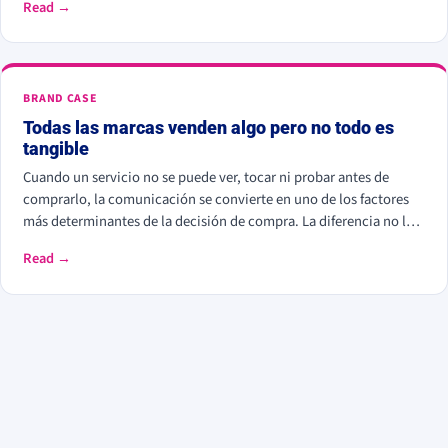
Read →
por elegirte: Kantar calcula que las marcas percibidas como
significativamente diferentes consiguen que se pague hasta un
38% más.
BRAND CASE
Todas las marcas venden algo pero no todo es
tangible
Cuando un servicio no se puede ver, tocar ni probar antes de
comprarlo, la comunicación se convierte en uno de los factores
más determinantes de la decisión de compra. La diferencia no la
marcan solo las prestaciones, sino la experiencia percibida, la
Read →
expectativa que se construye y la consistencia que la sostiene.