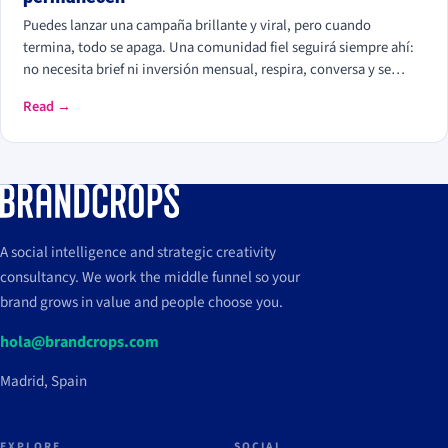
Puedes lanzar una campaña brillante y viral, pero cuando
termina, todo se apaga. Una comunidad fiel seguirá siempre ahí:
no necesita brief ni inversión mensual, respira, conversa y se
mueve con tu marca. Es el activo más difícil de copiar porque
Read →
construye lo que más fideliza: pertenencia.
A social intelligence and strategic creativity
consultancy. We work the middle funnel so your
brand grows in value and people choose you.
hola@brandcrops.com
Madrid, Spain
EXPLORE
SOCIAL