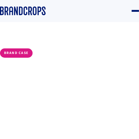
Home
/
Blog
/
Intelligence
BRAND CASE
Cómo construir campañas
que no solo impactan,
convierten
Eduardo Muñoz
·
10 November 2025
·
5 min read
Intelligence
#Social listening
#Comunidad
#Creatividad