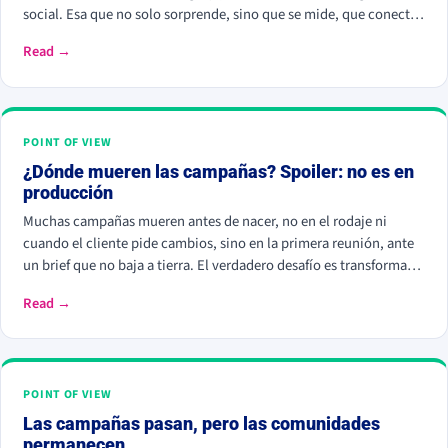
social. Esa que no solo sorprende, sino que se mide, que conecta
y construye relaciones reales.
Read →
POINT OF VIEW
¿Dónde mueren las campañas? Spoiler: no es en
producción
Muchas campañas mueren antes de nacer, no en el rodaje ni
cuando el cliente pide cambios, sino en la primera reunión, ante
un brief que no baja a tierra. El verdadero desafío es transformar
una intención de marca en una idea sólida con forma, propósito y
Read →
resultado: traducir el insight en ejecución.
POINT OF VIEW
Las campañas pasan, pero las comunidades
permanecen