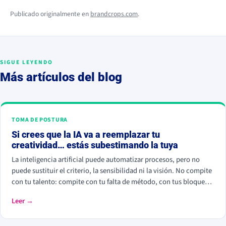
Publicado originalmente en
brandcrops.com
.
SIGUE LEYENDO
Más artículos del blog
TOMA DE POSTURA
Si crees que la IA va a reemplazar tu
creatividad… estás subestimando la tuya
La inteligencia artificial puede automatizar procesos, pero no
puede sustituir el criterio, la sensibilidad ni la visión. No compite
con tu talento: compite con tu falta de método, con tus bloqueos
y con la pereza. Bien usada, es tu mejor aliada para generar
Leer →
mejores ideas, más rápido y con más foco.