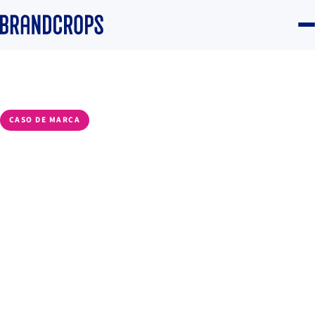
Inicio
/
Blog
/
IA aplicada
CASO DE MARCA
Los errores comunes en
automatización y cómo
evitarlos
Eduardo Muñoz
·
21 de octubre de 2025
·
4 min de lectura
IA aplicada
#IA
#Automatización