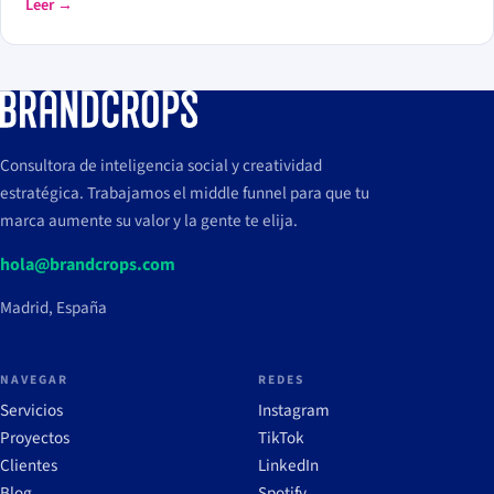
Leer →
para que trabaje con tus datos, y crear Skills que conviertan
vuestra forma de trabajar en algo repetible. La magia no está en el
chat, está en los conectores y los Skills.
Consultora de inteligencia social y creatividad
estratégica. Trabajamos el middle funnel para que tu
marca aumente su valor y la gente te elija.
hola@brandcrops.com
Madrid, España
NAVEGAR
REDES
Servicios
Instagram
Proyectos
TikTok
Clientes
LinkedIn
Blog
Spotify