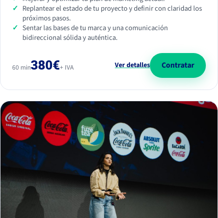
Replantear el estado de tu proyecto y definir con claridad los
próximos pasos.
Sentar las bases de tu marca y una comunicación
bidireccional sólida y auténtica.
380€
Contratar
Ver detalles
60 min
+ IVA