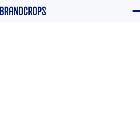
Home
/
Blog
/
Community
GUIDE
Trucos para Reels que sí
funcionan (y no, no
necesitas equipo
profesional)
Equipo Brandcrops
·
18 April 2024
·
4 min read
Community
#Comunidad
#Reels
#Tendencias