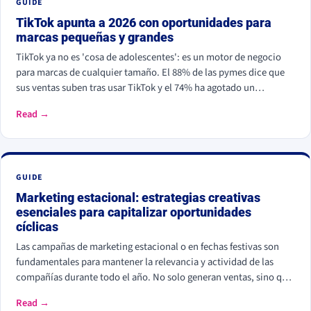
GUIDE
TikTok apunta a 2026 con oportunidades para
marcas pequeñas y grandes
TikTok ya no es 'cosa de adolescentes': es un motor de negocio
para marcas de cualquier tamaño. El 88% de las pymes dice que
sus ventas suben tras usar TikTok y el 74% ha agotado un
producto ligado a una promo en la plataforma. Su algoritmo
Read →
amplifica el buen contenido sin importar los seguidores, así que
una marca nueva puede competir con una grande por creatividad,
no por presupuesto. De cara a 2026, la oportunidad está en el
contenido auténtico y en TikTok Shop.
GUIDE
Marketing estacional: estrategias creativas
esenciales para capitalizar oportunidades
cíclicas
Las campañas de marketing estacional o en fechas festivas son
fundamentales para mantener la relevancia y actividad de las
compañías durante todo el año. No solo generan ventas, sino que
también permiten cultivar una comunicación bidireccional y
Read →
emocional con las audiencias.