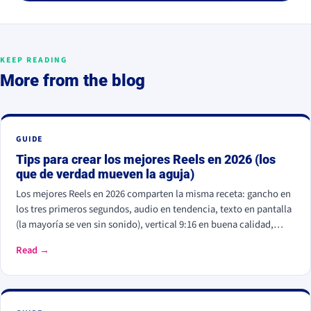
KEEP READING
More from the blog
GUIDE
Tips para crear los mejores Reels en 2026 (los
que de verdad mueven la aguja)
Los mejores Reels en 2026 comparten la misma receta: gancho en
los tres primeros segundos, audio en tendencia, texto en pantalla
(la mayoría se ven sin sonido), vertical 9:16 en buena calidad,
storytelling antes que venta y una llamada a la acción clara. El
Read →
algoritmo premia el tiempo de visionado, los guardados y los
compartidos, no los seguidores que ya tienes. Con el móvil y un
método repetible basta.