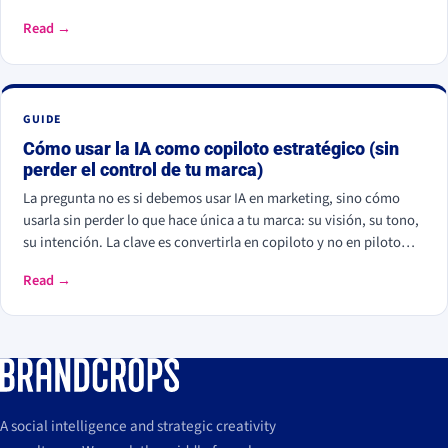
y actúa. En marketing ya se usa para personalizar campañas,
Read →
analizar datos, calificar leads y monitorizar la conversación
social.
GUIDE
Cómo usar la IA como copiloto estratégico (sin
perder el control de tu marca)
La pregunta no es si debemos usar IA en marketing, sino cómo
usarla sin perder lo que hace única a tu marca: su visión, su tono,
su intención. La clave es convertirla en copiloto y no en piloto
automático: tú llevas el volante y la IA es el GPS, pero la decisión
Read →
final siempre es tuya.
A social intelligence and strategic creativity