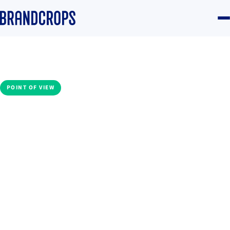
Home
/
Blog
/
Applied AI
POINT OF VIEW
Cómo usamos la IA en
Brandcrops: herramientas
propias, criterio humano
Daniela Goicoechea
·
6 July 2026
·
8 min read
Applied AI
#IA
#Aeo