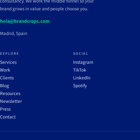
consultancy. We work the middle funnel so your
brand grows in value and people choose you.
hola@brandcrops.com
Madrid, Spain
EXPLORE
SOCIAL
Services
Instagram
Work
TikTok
Clients
LinkedIn
Blog
Spotify
Resources
Newsletter
Press
Contact