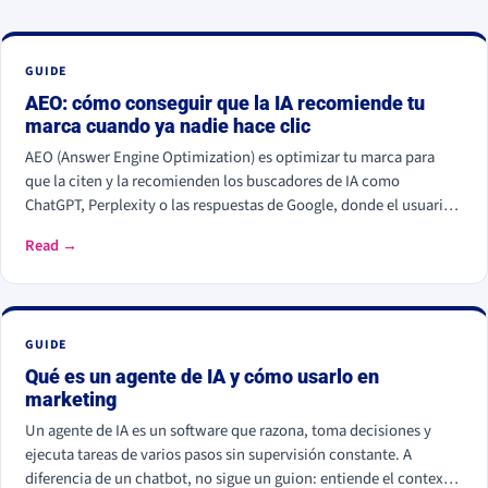
GUIDE
AEO: cómo conseguir que la IA recomiende tu
marca cuando ya nadie hace clic
AEO (Answer Engine Optimization) es optimizar tu marca para
que la citen y la recomienden los buscadores de IA como
ChatGPT, Perplexity o las respuestas de Google, donde el usuario
recibe una respuesta y ya no hace clic. La palanca no es escribir
Read →
más, es dar información citable, ganarte autoridad de terceros y
demostrar experiencia real. Empieza hoy, porque la IA ya decide a
quién nombrar y a quién ignorar.
GUIDE
Qué es un agente de IA y cómo usarlo en
marketing
Un agente de IA es un software que razona, toma decisiones y
ejecuta tareas de varios pasos sin supervisión constante. A
diferencia de un chatbot, no sigue un guion: entiende el contexto