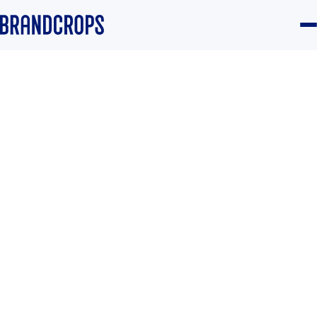
Home
/
Blog
/
Intelligence
GUIDE
Análisis de la competencia:
para diferenciarte, no para
copiarte
Equipo Brandcrops
·
28 February 2024
·
4 min read
Intelligence
#Social listening
#Posicionamiento
#Diferenciación