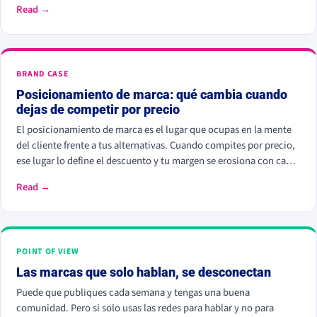
Read →
BRAND CASE
Posicionamiento de marca: qué cambia cuando
dejas de competir por precio
El posicionamiento de marca es el lugar que ocupas en la mente
del cliente frente a tus alternativas. Cuando compites por precio,
ese lugar lo define el descuento y tu margen se erosiona con cada
rebaja. Cuando compites por valor percibido, el cliente paga más
Read →
por elegirte: Kantar calcula que las marcas percibidas como
significativamente diferentes consiguen que se pague hasta un
38% más.
POINT OF VIEW
Las marcas que solo hablan, se desconectan
Puede que publiques cada semana y tengas una buena
comunidad. Pero si solo usas las redes para hablar y no para