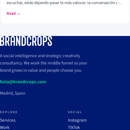
escuchar, estás dejando pasar lo más valioso: la conversación real
que ocurre fuera de tu control. La diferencia entre una marca que
Read →
evoluciona y una que reacciona tarde está en cuánto escucha y
cómo lo hace.
A social intelligence and strategic creativity
consultancy. We work the middle funnel so your
brand grows in value and people choose you.
hola@brandcrops.com
Madrid, Spain
EXPLORE
SOCIAL
Services
Instagram
Work
TikTok